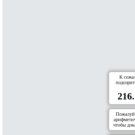
К сожа
подозрит
216.
Пожалуйс
арифметич
чтобы дока