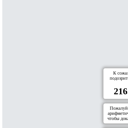
К сожа
подозрит
216
Пожалуйс
арифметич
чтобы дока