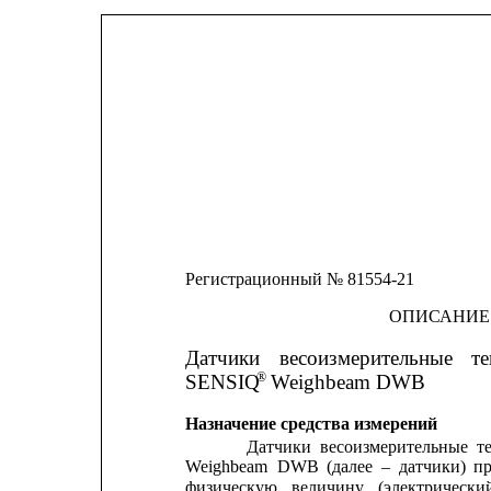
Регистрационный № 81554-21
ОПИСАНИЕ
Датчики
весоизмерительные
т
®
SENSIQ
Weighbeam DWB
Назначение средства измерений
Датчики
весоизмерительные
т
Weighbeam
DWB
(далее
–
датчики)
пр
физическую
величину
(электрически