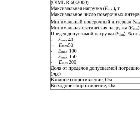
(OIML R 60:2000)
Максимальная нагрузка (
E
), т
max
Максимальное число поверочных интерв
Минимальный поверочный интервал (ν
mi
Минимальная статическая нагрузка (
E
)
min
Предел допустимой нагрузки (
E
), % от 
lim
-    
E
40
max
-    
E
50
max 
-
E
100
max
-
E
150
max
-     
E
200
max
Доля от пределов допускаемой погрешно
(
p
)
LC
Входное сопротивление, Ом
Выходное сопротивление, Ом