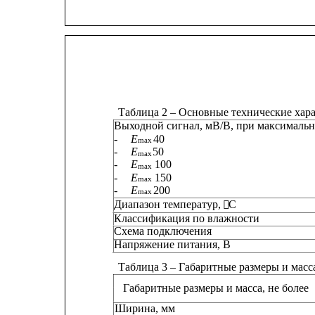
Таблица 2 – Основные технические хар
Выходной сигнал, мВ/В, при максимальн
-
E
40
max
-
E
50
max 
-
E
100
max
-
E
150
max
-
E
200
max
Диапазон температур, 
С

Классификация по влажности
Схема подключения
Напряжение питания, В
Таблица 3 – Габаритные размеры и масс
Габаритные размеры и масса, не более
Ширина, мм