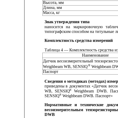
Высота, мм
Длина, мм
Масса, кг
Знак утверждения типа
наносится
на
маркировочную
таблич
типографским способом на титульные л
Комплектность средства измерений
Таблица 4 — Комплектность средства и
Наименование
Датчик весоизмерительный тензорезис
®
Weighbeam WB, SENSIQ
Weighbeam D
Паспорт
Сведения о методиках (методах) изме
приведены
в
документах
«Датчик
весо
®
WB,
SENSIQ
Weighbeam
DWB.
Пас
®
SENSIQ
Weighbeam DWB. Паспорт»
Нормативные
и
технические
докум
весоизмерительным
тензорезисторн
DWB