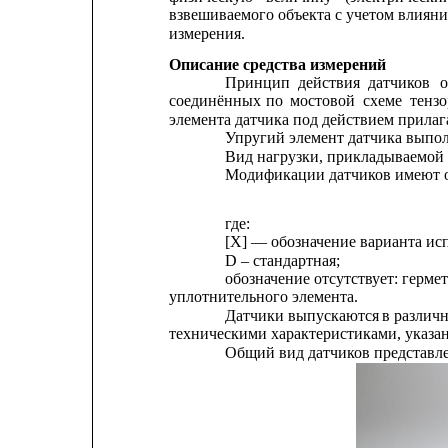
взвешиваемого объекта с учетом влиян
измерения.
Описание средства измерений
Принцип
действия
датчиков
соединённых
по
мостовой
схеме
тензо
элемента датчика под действием прилаг
Упругий элемент датчика выпо
Вид нагрузки, прикладываемой 
Модификации датчиков имеют о
где:
[X] — обозначение варианта ис
D – стандартная;
обозначение отсутствует: герм
уплотнительного элемента.
Датчики
выпускаются
в
различ
техническими характеристиками, указа
Общий вид датчиков представле