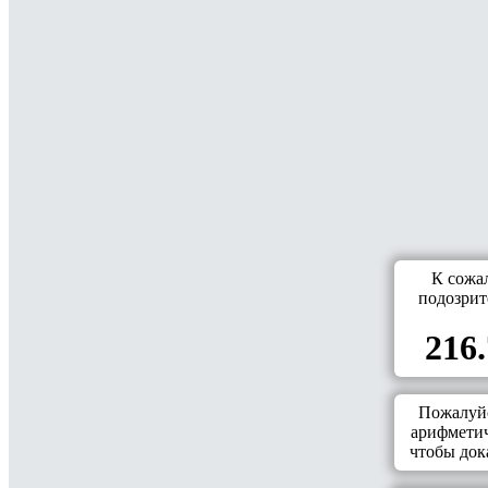
К сожа
подозрит
216.
Пожалуйс
арифметич
чтобы дока