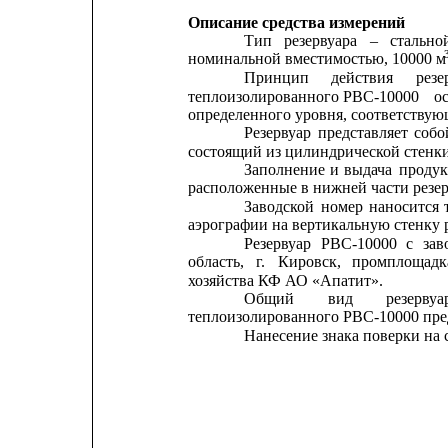
Описание средства измерений
Тип
резервуара
–
стально
номинальной вместимостью, 10000 м
Принцип
действия
резе
теплоизолированного
РВС-10000
о
определенного уровня, соответствую
Резервуар
представляет
собо
состоящий из цилиндрической стенк
Заполнение
и
выдача
продук
расположенные в нижней части резер
Заводской
номер
наносится
аэрографии на вертикальную стенку р
Резервуар
РВС-10000
с
зав
область,
г.
Кировск,
промплощадк
хозяйства КФ АО «Апатит».
Общий
вид
резервуа
теплоизолированного РВС-10000 пред
Нанесение знака поверки на 