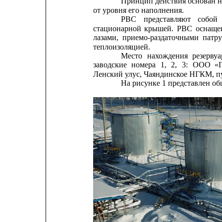
Принцип действия основан н
от уровня его наполнения.
РВС
представляют
собой
стационарной
крышей.
РВС
оснаще
лазами,
приемо-раздаточными
патру
теплоизоляцией.
Место
нахождения
резервуа
заводские
номера
1,
2,
3:
ООО
«
Ленский улус, Чаяндинское НГКМ, пу
На рисунке 1 представлен о