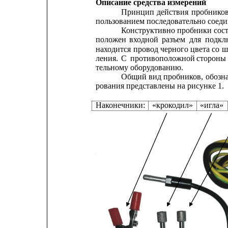
Описание средства измерений
Принцип
действия
пробнико
пользованием последовательно соеди
Конструктивно
пробники
сос
положен
входной
разъем
для
подкл
находится
провод 
черного 
цвета 
со
ш
ления.
С
противоположной
стороны
тельному оборудованию.
Общий
вид
пробников,
обозн
рования представлены на рисунке 1.
Наконечники:
«крокодил»
«игла»