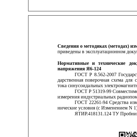
Сведения о методиках (методах) из
приведены в эксплуатационном доку
Нормативные
и
технические
док
напряжения Я6-124
ГОСТ
Р
8.562-2007
Государ
дарственная
поверочная
схема
для
тока синусоидальных электромагнит
ГОСТ Р 51319-99 Совместимо
измерения индустриальных радиопом
ГОСТ
22261-94
Средства
из
нические условия (с Изменением N 1
ЯТИР.418131.124 ТУ Пробник