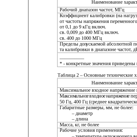
Наименование харак
Рабочий диапазон частот, МГц
Коэффициент калибровки (на нагруз
от частоты напряжения переменного
от 0,1 до 9 кГц включ.
св. 0,009 до 400 МГц включ.
св. 400 до 1000 МГц
Пределы доп
у
скаемой абсолютной п
та калибровки в диапазоне частот, д
__________
* - конкретные значения приведены
Таблица 2 – Основные технические 
Наименование харак
Максимальное входное напряжение п
Ма
к
сим
а
льно
е
в
х
о
д
но
е
н
а
пряж
е
ни
е
пе
50 Гц, 400 Гц (среднее квадратическ
Габаритные размеры, мм, не более:
– диаметр
– длина
Масса, кг, не более
Рабочие условия применения:
– температура окружающего во