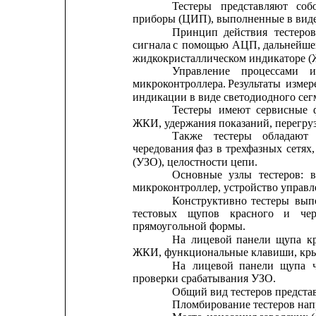
Тестеры
представляют
соб
приборы (ЦИП), выполненные в виде
Принцип
действия
тестеров
сигнала
с
помощью
АЦП,
дальнейше
жидкокристаллическом индикаторе 
Управление
процессами
и
микроконтроллера.
Результаты
измер
индикации в виде светодиодного сег
Тестеры
имеют
сервисные
ЖКИ, удержания показаний, перегруз
Также
тестеры
обладают
чередования
фаз
в
трехфазных
сетях,
(УЗО), целостности цепи.
Основные
узлы
тестеров:
микроконтроллер, устройство управл
Конструктивно
тестеры
вып
тестовых
щупов
красного
и
че
прямоугольной формы.
На
лицевой
панели
щупа
к
ЖКИ, функциональные клавиши, крыш
На
лицевой
панели
щупа
проверки срабатывания УЗО.
Общий вид тестеров представ
Пломбирование тестеров на