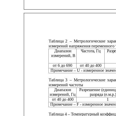
Таблица
2
–
Метрологические
хара
измерений напряжения переменного 
Диапазон         
Частот
а
, Гц      Разр
е
измерений, В                                       
от 6 до 690
от 40 до 400
Примечание – U - измеренное значе
Таблица
3
–
Метрологические
хара
измерений частоты
Диапазон
Разрешение (единиц
измерений, Гц              
разряда (е.м.р.)), Г
от 40 до 400
1
Примечание – F - измеренное значен
Таблица 4 – Температурный коэффиц