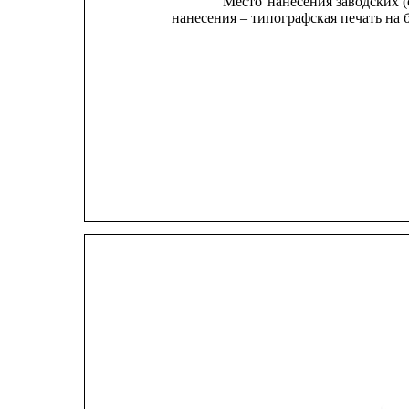
Место
нанесения
заводских
нанесения – типографская печать на 