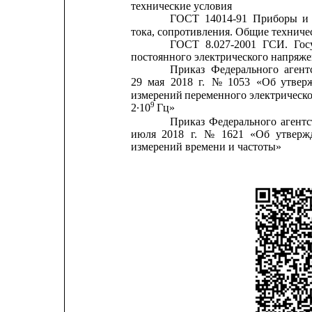
технические условия
ГОСТ
14014-91
Приборы
и
тока, сопротивления. Общие техниче
ГОСТ
8.027-2001
ГСИ.
Гос
постоянного электрического напряж
Приказ
Федерального
агент
29
мая
2018
г.
№
1053
«Об
утвер
измерений
переменного
электрическ
9
2∙10
Гц»
Приказ
Федерального
агентс
июля
2018
г.
№
1621
«Об
утверж
измерений времени и частоты»