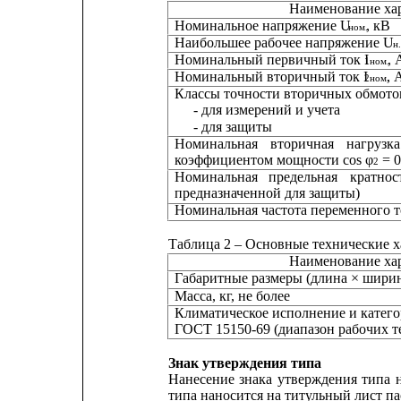
Наименование ха
Номинальное напряжение U
, кВ
ном.
Наибольшее рабочее напряжение U
н
Номинальный первичный ток I
, 
1ном.
Номинальный вторичный ток I
, 
2ном.
Классы точности вторичных обмото
- для измерений и учета
- для защиты
Номинальная
вторичная
нагрузка
коэффициентом мощности cos φ
= 
2
Номинальная
предельная
кратнос
предназначенной для защиты)
Номинальная частота переменного т
Таблица 2 – Основные технические 
Наименование ха
Габаритные размеры (длина × ширина
Масса, кг, не более
Климатическое исполнение и катего
ГОСТ 15150-69 (диапазон рабочих т
Знак утверждения типа
Нанесение
знака
утверждения
типа
типа наносится на титульный лист п