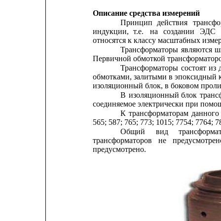
Описание средства измерений
Принцип
действия
трансфо
индукции,
т.е.
на
создании
ЭДС
относятся к классу масштабных изме
Трансформаторы
являются
ш
Первичной обмоткой трансформаторо
Трансформаторы
состоят 
из 
обмотками, залитыми в эпоксидный 
изоляционный блок, в боковом прол
В
изоляционный
блок
транс
соединяемое электрически при помо
К
трансформаторам
данного
565; 587; 765; 773; 1015; 7754; 7764; 7
Общий
вид
трансформа
трансформаторов
не
предусмотрен
предусмотрено.