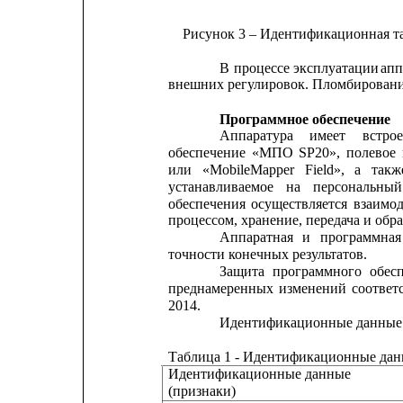
Рисунок 3 – Идентификационная та
В
процессе
эксплуатации
апп
внешних регулировок. Пломбировани
Программное обеспечение
Аппаратура
имеет
встро
обеспечение
«МПО
SP20»,
полевое
или
«MobileMapper
Field»,
а
такж
устанавливаемое
на
персональный
обеспечения
осуществляется
взаимо
процессом, хранение, передача и обр
Аппаратная
и
программная
точности конечных результатов.
Защита
программного
обес
преднамеренных
изменений
соответ
2014.
Идентификационные данные п
Таблица 1 - Идентификационные дан
Идентификационные данные
(признаки)