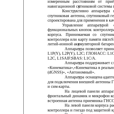
измеренным
расстояниям
от
при
навигационной сп
у
тниковой системы 
Констр
у
ктивно
аппарат
у
ра
сп
у
тниковая
антенна,
сп
у
тниковый
г
спроектирована для применения в ка
Управление
аппарат
у
рой
ф
у
нкциональных
кнопок
контроллер
корп
у
са.
Принимаемая
со
сп
у
тник
контроллера
или
карту
памяти
m
i
croS
литий-ионной акк
у
м
у
ляторной батареи
Аппарат
у
ра
позволяет
прин
L1P(Y),
L2P(Y),
L2C;
ГЛОНАСС:
L1C
L2C, L1SAIF;
SBAS: L1C/A.
Аппарат
у
ра поддерживает с
«Кинематика», 
«Кинематика в реальн
(dGNSS)», «Автономный».
Аппарат
у
ра
оснащена
адапт
для подключения внешней антенны 
и сим-карты.
На
лицевой
панели
аппара
фронтальный динамик и микрофон кон
встроенная антенна приемника ГНСС
На
левой
панели
корп
у
са
р
контроллера и гнездо под защитной 