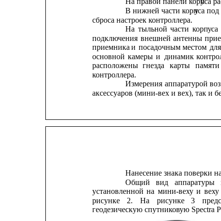
На правой панели корп
у
са р
В нижней части корп
у
са под
сброса настроек контроллера.
На
тыльной
части
корп
у
са
подключения
внешней
антенны
при
приемника
и
посадочным
местом
для
основной
камеры
и
динамик
контро
расположены
гнезда
карты
памяти
контроллера.
Измерения
аппаратурой
во
аксессуаров (мини-вех и вех), так и б
Нанесение знака поверки на
Общий
вид
аппаратуры
установленной
на
мини-веху
и
веху
рисунке
2.
На
рисунке
3
пред
геодезическую спутниковую Spectra Pr