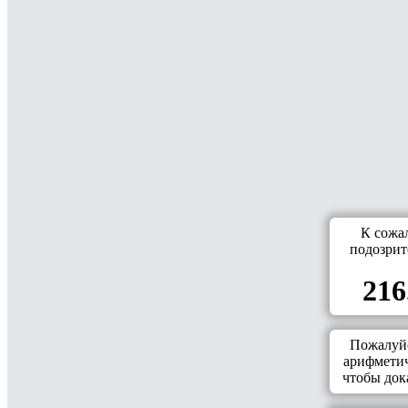
К сожа
подозрит
216
Пожалуйс
арифметич
чтобы дока