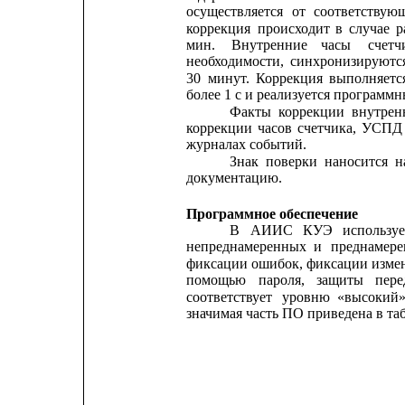
осуществляется
от
соответствую
коррекция
происходит
в
случае
р
мин.
Внутренние    
часы
счетчи
необходимости,
синхронизируютс
30
минут.
Коррекция
выполняетс
более 1 с и реализуется программ
Факты
коррекции
внутрен
коррекции
часов
счетчика,
УСПД
журналах событий.
Знак
поверки
наносится
н
документацию.
Программное обеспечение
В
АИИС
КУЭ
используе
непреднамеренных
и
преднамер
фиксации ошибок, фиксации измен
помощью
пароля,
защиты
пере
соответствует
уровню
«высокий
значимая часть ПО приведена в та