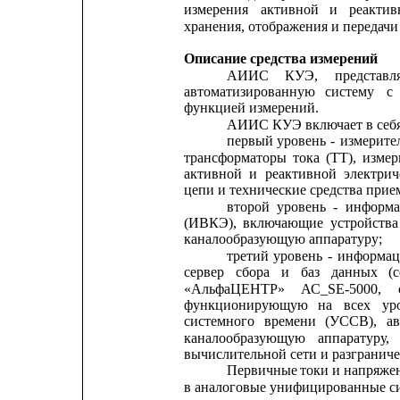
измерения
активной
и
реактив
хранения, отображения и передач
Описание средства измерений
АИИС
КУЭ,
представл
автоматизированную
систему
с
функцией измерений.
АИИС КУЭ включает в себя
первый
уровень
-
измерите
трансформаторы
тока
(ТТ),
измер
активной
и
реактивной
электрич
цепи и технические средства прие
второй
уровень
-
информа
(ИВКЭ),
включающие
устройства
каналообразующую аппаратуру;
третий
уровень
-
информац
сервер
сбора
и
баз
данных
(
«АльфаЦЕНТР»
АС_SЕ-5000,
функционирующую
на
всех
ур
системного
времени
(УССВ),
а
каналообразующую
аппаратуру,
вычислительной сети и разгранич
Первичные 
токи и
напряжен
в аналоговые унифицированные си