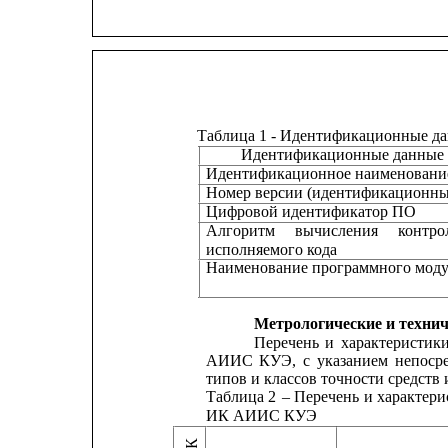
Таблица 1 - Идентификационные д
Идентификационные данные 
Идентификационное наименован
Номер версии (идентификационн
Цифровой идентификатор ПО
Алгоритм
вычисления
контро
исполняемого кода
Наименование программного мод
Метрологические и технич
Перечень
и
характеристик
АИИС
КУЭ,
с
указанием
непоср
типов и классов точности средств 
Таблица
2
–
Перечень
и
характери
ИК АИИС КУЭ