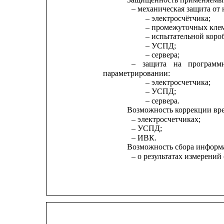
– механическая защита от
– электросчётчика;
– промежуточных кле
– испытательной коро
– УСПД;
– сервера;
–
защита
на
программ
параметрировании:
– электросчетчика;
– УСПД;
– сервера.
Возможность коррекции вре
– электросчетчиках;
– УСПД;
– ИВК.
Возможность сбора информ
– о результатах измерений