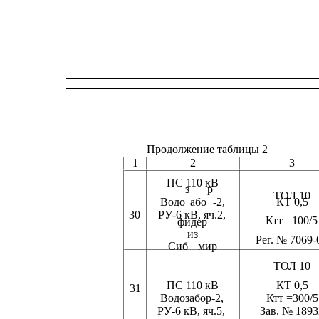
Продолжение таблицы 2
1
2
3
ПС 110 кВ
з
р
ТОЛ 10
Водо
або
-2,
КТ 0,5
30
РУ-6 кВ, яч.2,             
Ктт =100/5      
фидер
из
Рег. № 7069-
Сиб
мир
ТОЛ 10
ПС 110 кВ
КТ 0,5
31
Водозабор-2,              
Ктт =300/5      
РУ-6 кВ, яч.5,           
Зав. № 18932      