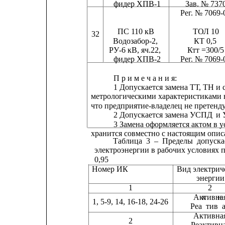
фидер ХПВ-1
Зав. № 737
Рег. № 7069-02     
ПС 110 кВ
ТОЛ 10
32
Водозабор-2,                  КТ 0,5        
РУ-6 кВ, яч.22,            
Ктт =300/5    
фидер ХПВ-2
Рег. № 7069-
П р и м е ч а н и я:
1 Допускается замена ТТ, ТН и 
метрологическими характеристиками н
что предприятие-владелец не претенд
2 Допускается замена УСПД
и 
3 Замена оформляется актом в
хранится совместно с настоящим опи
Таблица
3
–
Пределы
допуск
электроэнергии в рабочих условиях 
0,95
Номер ИК
Вид электрич
энергии   
1
2
Активна
к
н
1, 5-9, 14, 16-18, 24-26          
Реа
тив
а
Активная     
2
Реактивная   