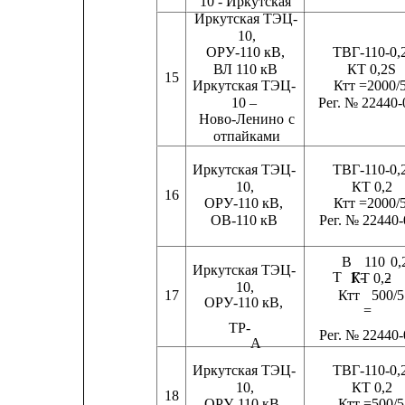
10 - Иркутская
Иркутская ТЭЦ-
10,
ОРУ-110 кВ,
ТВГ-110-0,
ВЛ 110 кВ                  
КТ 0,2S
15
Иркутская ТЭЦ-
Ктт =2000/
10 –                 Рег. № 22440
Ново-Ленино
с
отпайками
Иркутская ТЭЦ-
ТВГ-110-0,
10,                           КТ 0,2
16
ОРУ-110 кВ,
Ктт =2000/
ОВ-110 кВ           
Рег. № 22440-
В
110
0,
Иркутская ТЭЦ-
Т
Г-
-
КТ 0,2
10,
17
Ктт 
500/5
ОРУ-110 кВ,
=
ТР-
Рег. № 22440-
А
Иркутская ТЭЦ-
ТВГ-110-0,
10,                           КТ 0,2
18
ОРУ-110 кВ,
Ктт =500/5