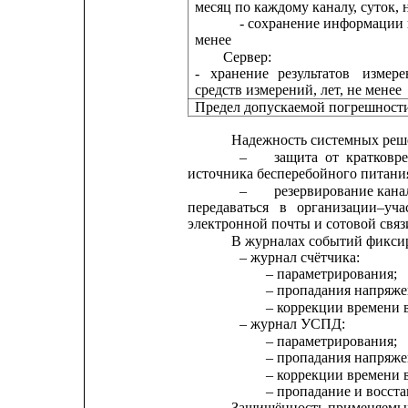
месяц по каждому каналу, суток, 
- сохранение информации 
менее
Сервер:
-
хранение
результатов
измере
средств измерений, лет, не менее
Предел допускаемой погрешнос
Надежность системных реш
–
защита
от
кратковр
источника бесперебойного питани
–
резервирование
кана
передаваться
в
организации–уча
электронной почты и сотовой связ
В журналах событий фикси
– журнал счётчика:
– параметрирования;
– пропадания напряже
– коррекции времени в
– журнал УСПД:
– параметрирования;
– пропадания напряже
– коррекции времени 
– пропадание и восста
Защищённость применяемых