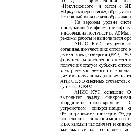
УСПД    
с    
корпоративной    
инф
«Иркутскэнерго»
и
затем
с
И
«Иркутскэнергосвязь»,
образуя
ос
Резервный канал связи образован
На
верхнем
уровне
сист
поступающей
информации, оформ
информация поступает на АРМы, 
режимы работы и выполняется офо
АИИС
КУЭ
осуществляе
организации-участники
оптового
рынка
электроэнергии
(РРЭ),
А
форматов,
установленных
в
соотв
получения
статуса
субъекта
оптов
электрической
энергии
и
мощнос
учетом
полученных
данных
по
т
АИИС КУЭ смежных субъектов, с 
субъекта ОРЭМ.
АИИС
КУЭ
оснащена
С
выполняет
задачу
синхрониза
координированного
времени
UT
устройством     
синхронизации
с
(Регистрационный
номер
в
Федер
погрешность
синхронизации
со
ш
ИВК 
каждый
час сличает 
и
синхр
задержки
сигнала
составляет
ме