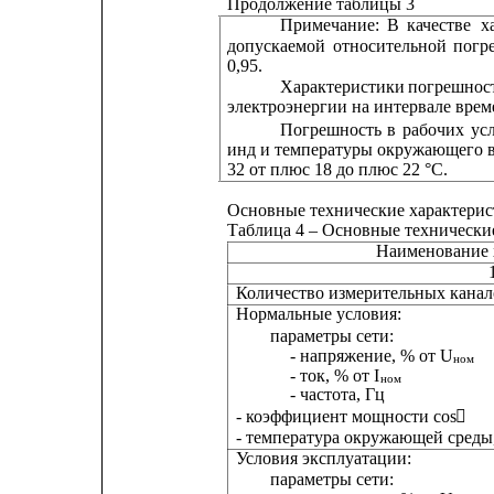
Продолжение таблицы 3
Примечание:
В
качестве
х
допускаемой
относительной
погр
0,95.
Характеристики
погрешнос
электроэнергии на интервале врем
Погрешность
в
рабочих
ус
инд и температуры окружающего в
32 от плюс 18 до плюс 22 °C.
Основные технические характерис
Таблица 4 – Основные технически
Наименование 
Количество измерительных канал
Нормальные условия:
параметры сети:
- напряжение, % от U
ном
- ток, % от I
ном
- частота, Гц
- коэффициент мощности cos

- температура окружающей среды,
Условия эксплуатации:
параметры сети: