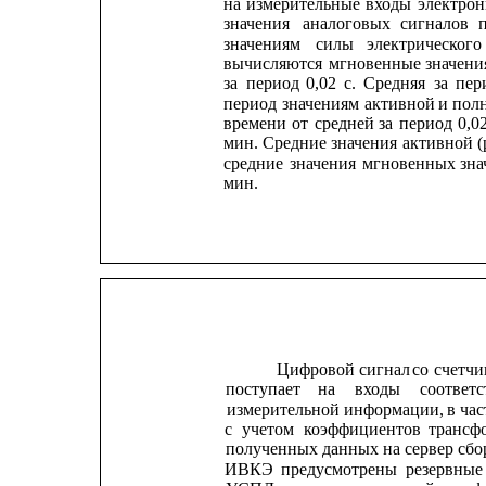
на
измерительные
входы
электрон
значения
аналоговых
сигналов
значениям
силы
электрического
вычисляются
мгновенные
значени
за
период
0,02
с.
Средняя
за
пер
период 
значениям
активной
и
пол
времени
от
средней
за
период
0,0
мин. Средние
значения
активной (
средние
значения
мгновенных
зна
мин.
Цифровой сигнал
со
счетчи
поступает    
на    
входы    
соответс
измерительной
информации,
в
час
с
учетом
коэффициентов
трансф
полученных данных на сервер сбо
ИВКЭ
предусмотрены
резервные