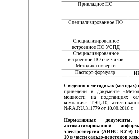
Прикладное ПО
Специализированное ПО
Специализированное
встроенное ПО УСПД
Специализированное
встроенное ПО счетчиков
Методика поверки
Паспорт-формуляр
ИР
Сведения о методиках (методах)
приведены
в
документе
«Метод
мощности
на
подстанциях
са
компания»
ТЭЦ-10,
аттестованн
№RA.RU.311779 от 10.08.2016 г.
Нормативные
документы,
автоматизированной
информ
электроэнергии
(АИИС
КУЭ)
О
10 в части сальдо-перетоков эле