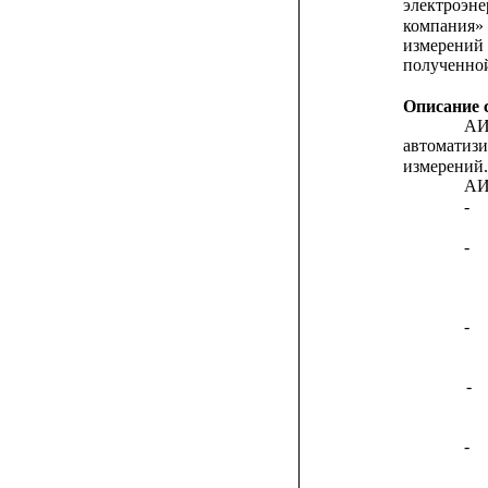
электроэне
компания»
измерений
полученно
Описание 
А
автоматиз
измерений.
АИ
-
-
-
-   
-