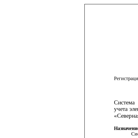
Регистрац
Система
учета
эле
«Северна
Назначени
Си