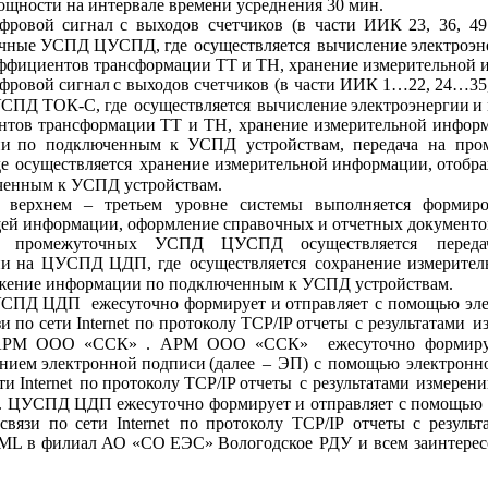
ощности на интервале времени усреднения 30 мин.
фровой
сигнал
с
выходов
счетчиков
(в
части
ИИК
23,
36,
4
чные
УСПД 
ЦУСПД,
где 
осуществляется
вычисление
электроэн
ффициентов трансформации ТТ и ТН, хранение измерительной 
фровой сигнал
с
выходов
счетчиков
(в
части
ИИК 1…22,
24…35
УСПД
ТОК-С,
где 
осуществляется
вычисление
электроэнергии
и
нтов
трансформации
ТТ
и
ТН,
хранение
измерительной
информ
ии
по
подключенным
к
УСПД
устройствам,
передача
на
про
де
осуществляется
хранение
измерительной
информации,
отобр
ченным к УСПД устройствам.
верхнем
–
третьем
уровне
системы
выполняется
формиро
ей информации, оформление справочных и отчетных документо
промежуточных
УСПД
ЦУСПД
осуществляется
переда
ии
на
ЦУСПД
ЦДП,
где
осуществляется
сохранение
измерител
ажение информации по подключенным к УСПД устройствам.
УСПД
ЦДП
ежесуточно
формирует
и
отправляет
с
помощью
эл
зи
по
сети
Internet
по
протоколу TCP/IP отчеты
с
результатами
и
АРМ
ООО
«ССК»
.
АРМ
ООО
«ССК»
ежесуточно
формир
анием
электронной
подписи
(далее
–
ЭП)
с
помощью
электронн
ти 
Internet
по
протоколу TCP/IP отчеты
с
результатами
измерени
.
ЦУСПД
ЦДП
ежесуточно
формирует
и
отправляет
с 
помощью
связи
по
сети
Internet
по
протоколу
TCP/IP
отчеты
с
результ
ML
в
филиал
АО
«СО
ЕЭС»
Вологодское
РДУ
и
всем
заинтере