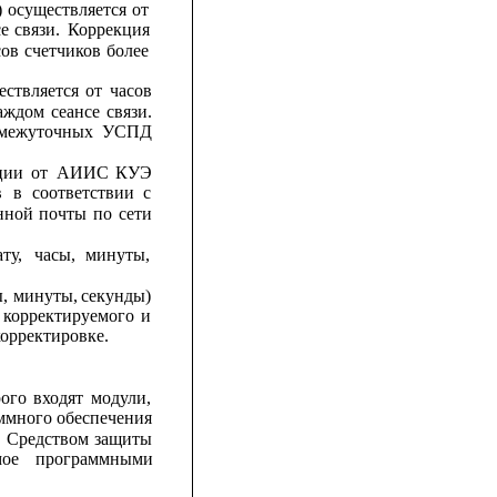
)
осуществляется
от
се
связи.
Коррекция
сов
счетчиков
более
ествляется
от
часов
аждом
сеансе
связи.
межуточных
УСПД
ции
от
АИИС
КУЭ
в
в
соответствии
с
нной
почты
по
сети
ату,
часы,
минуты,
, 
минуты, 
секунды)
корректируемого
и
орректировке.
рого
входят
модули,
ммного 
обеспечения
.
Средством
защиты
мое
программными