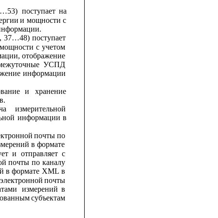
9…53)
поступает
на
ергии
и
мощности
с
информации.
,
37…48)
поступает
мощности
с
учетом
ации,
отображение
межуточные
УСПД
ажение
информации
вание
и
хранение
в.
ча
измерительной
ьной
информации
в
ектронной
почты
по
змерений в
формате
ует
и
отправляет
с
ой
почты
по
каналу
й в
формате
XML 
в
электронной
почты
атами
измерений
в
сованным
субъектам