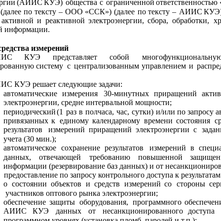
ргии
(АИИС
КУЭ)
общества
с
ограниченной
ответственностью
(далее
по
тексту 
–
ООО
«ССК»)
(далее
по
тексту 
–
АИИС
КУЭ
активной
и
реактивной
электроэнергии,
сбора,
обработки,
х
й информации.
средства измерений
ИИС
КУЭ
представляет
собой
многофункциональную
ированную
систему
с
централизованным
управлением
и
распре
ИС КУЭ решает следующие задачи:
автоматические
измерения
30-минутных
приращений
акти
электроэнергии, средне интервальной мощности;
периодический
(1
раз
в
полчаса,
час,
сутки)
и/или
по
запросу 
привязанных
к
единому
календарному
времени
состояния
с
результатов
измерений
приращений
электроэнергии
с
зада
учета (30 мин.);
автоматическое
сохранение
результатов
измерений
в
специ
данных,
отвечающей
требованию
повышенной
защищен
информации (резервирование баз данных) и от несанкциониров
  
предоставление по запросу контрольного доступа к результата
о
состоянии
объектов
и
средств
измерений
со
стороны
сер
участников оптового рынка электроэнергии;
обеспечение
защиты
оборудования,
программного
обеспечен
АИИС
КУЭ
данных
от
несанкционированного
доступа
программном уровнях (установка пломб, паролей и т.п.);