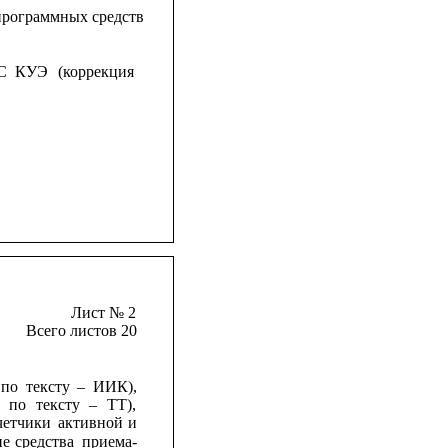
программных средств
С
КУЭ
(коррекция
Лист № 2
Всего листов 20
по
тексту
–
ИИК),
по
тексту
–
ТТ),
четчики
активной
и
ие
средства
приема-