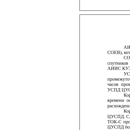
А
СОЕВ), ко
С
спутников
АИИС КУЭ,
У
промежуто
часов
про
УСПД ЦУСП
Ко
времени
о
расхожден
Ко
ЦУСПД.
С
ТОК-С
пр
ЦУСПД боле