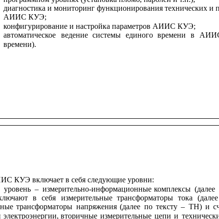
диагностика и мониторинг функционирования технических и 
АИИС КУЭ;
конфигурирование и настройка параметров АИИС КУЭ;
автоматическое
ведение
системы
единого
времени
в
АИИ
времени).
ИС КУЭ включает в себя следующие уровни:
й
уровень
–
измерительно-информационные
комплексы
(далее
ключают
в
себя
измерительные
трансформаторы
тока
(далее
ьные
трансформаторы
напряжения
(далее
по
тексту
–
ТН)
и
с
й
электроэнергии,
вторичные
измерительные
цепи
и
техническ