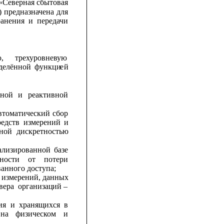
«Северная
сбытовая
)
предназначена
для
ранения
и
передачи
,
трехуровневую
делённой
функци
е
й
вной
и
реактивной
автоматический
сбор
редств
измерений
и
нной
дискретностью
ализированной
базе
ности
от
потери
анного доступа;
м измерений, данных
вера
организац
и
й –
ия
и
хранящихся
в
на
физическом
и