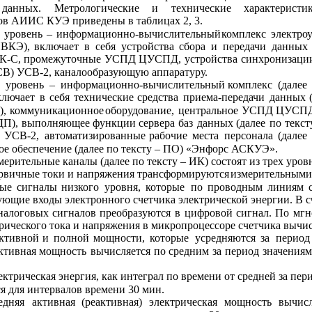
данных.
Метрологические
и
технические
характеристи
ов АИИС КУЭ приведены в таблицах 2, 3.
й
уровень
–
информационно-вычислительный
комплекс
электро
ВКЭ),
включает
в
себя
устройства
сбора
и
передачи
данных
К-С,
промежуточные
УСПД
ЦУСПД,
устройства
синхронизаци
СВ) УСВ-2, каналообразующую аппаратуру.
й
уровень
–
информационно-вычислительный
комплекс
(далее
ключает
в
себя
технические
средства
приема-передачи
данных
),
коммуникационное
оборудование,
центральное
УСПД
ЦУСП
П),
выполняющее
функции
сервера
баз
данных
(далее
по
текст
УСВ-2,
автоматизированные
рабочие
места
персонала
(далее
е обеспечение (далее по тексту – ПО) «Энфорс АСКУЭ».
мерительные каналы (далее по тексту – ИК) состоят из трех ур
рвичные токи и напряжения трансформируются
измерительными
вые
сигналы
низкого
уровня,
которые
по
проводным
линиям
ующие входы электронного счетчика электрической энергии. В с
налоговых
сигналов
преобразуются
в
цифровой
сигнал.
По
мгн
рического 
тока и 
напряжения в микропроцессоре 
счетчика вычи
ктивной
и
полной
мощности,
которые
усредняются
за
период
ктивная
мощность
вычисляется
по
средним
за 
период 
значениям
ектрическая энергия, как интеграл по времени от средней за пер
я для интервалов времени 30 мин.
едняя
активная
(реактивная)
электрическая
мощность
вычисл