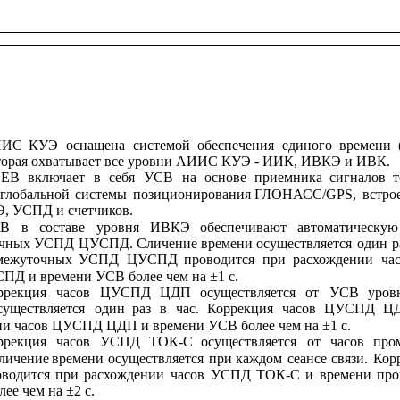
ИИС
КУЭ
оснащена
системой
обеспечения
единого
времени
торая охватывает все уровни АИИС КУЭ - ИИК, ИВКЭ и ИВК.
ОЕВ
включает
в
себя
УСВ
на
основе
приемника
сигналов
т
глобальной
системы
позиционирования
ГЛОНАСС/GPS,
встро
 УСПД и счетчиков.
СВ
в
составе
уровня
ИВКЭ
обеспечивают
автоматическую
чных
УСПД
ЦУСПД.
Сличение
времени
осуществляется
один
р
межуточных
УСПД
ЦУСПД
проводится
при
расхождении
ча
Д и времени УСВ более чем на ±1 с.
ррекция
часов
ЦУСПД
ЦДП
осуществляется
от
УСВ
уров
существляется
один
раз
в
час.
Коррекция
часов
ЦУСПД
Ц
ии часов ЦУСПД ЦДП и времени УСВ более чем на ±1 с.
ррекция
часов
УСПД
ТОК-С
осуществляется
от
часов
про
личение
времени
осуществляется
при
каждом
сеансе
связи.
Кор
оводится
при
расхождении
часов
УСПД
ТОК-С
и
времени
про
е чем на ±2 с.