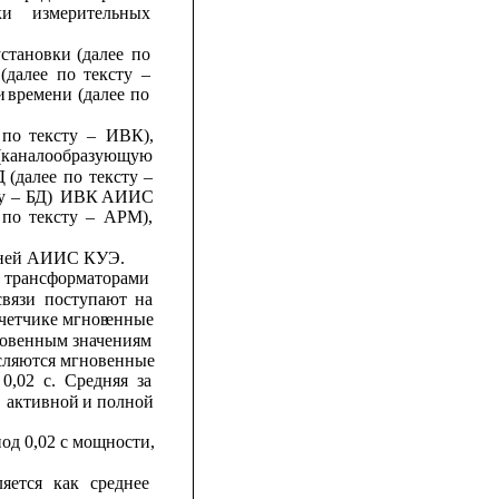
ки
измерительных
установки
(далее
по
(далее
по
тексту
–
и
времени
(далее
по
по
тексту
–
ИВК),
(каналообразующую
Д
(далее
по
тексту
–
у
–
БД)
ИВК
АИИС
по
тексту
–
АРМ),
овней АИИС КУЭ.
 трансформаторами
связи
поступают
на
четчике мгнов
енные
овенным
значениям
сляются мгновенные
0,02
с.
Средняя
за
активной
и
полной
иод 0,02 с мощности,
яется
как
среднее