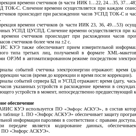
ррекция
времени
счетчиков
(в
части
ИИК 1…22,
24…35,
37…48
Д
ТОК-С.
Сличение
времени
осуществляется
при
каждом
сеан
етчиков
происходит
при
расхождении
часов
УСПД
ТОК-С
и
ча
.
ррекция
времени
счетчиков
(в
части
ИИК
23,
36,
49…53)
осущ
чных
УСПД
ЦУСПД.
Сличение
времени
осуществляется
при
к
времени
счетчиков
происходит
при
расхождении
часов
про
сов счетчиков более чем на ±2 с.
ИИС
КУЭ
также
обеспечивает
прием
измерительной
информа
ного
типа
третьих
лиц,
получаемой
в
формате
XML-макето
ами
ОРЭМ
в
автоматизированном
режиме
посредством
электро
рналы
событий
счетчика
электроэнергии
отражают:
время
(д
оррекции часов (время до коррекции и время после коррекции).
рналы 
событий сервера БД 
и 
УСПД отражают: 
время 
(дату, 
часы
часов
указанных
устройств
и
расхождение
времени
в
секундах
ющего устройств в момент, непосредственно предшествующий к
ое обеспечение
АИИС
КУЭ
используется
ПО
,
в
состав
кото
«Энфорс
АСКУЭ»
в
таблице 
1.
ПО
«Энфорс 
АСКУЭ»
обеспечивает
защиту програ
льной
информации
паролями
в
соответствии
с
правами
доступа
ри
передаче
является
кодирование
данных,
обеспечивае
и ПО «Энфорс АСКУЭ».