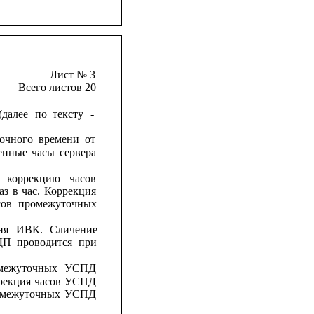
Лист № 3
Всего листов 20
(далее
по
тексту
-
очного
времени
от
енные
часы
сервера
коррекцию
часов
аз
в
час.
Коррекция
сов
промежуточных
ня
ИВК.
Сличение
ДП
проводится
при
межуточных
УСПД
рекция
часов
УСПД
межуточных
УСПД