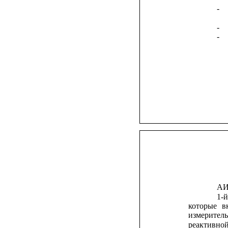
-
-
-
АИ
1-
которые
в
измерител
реактивно