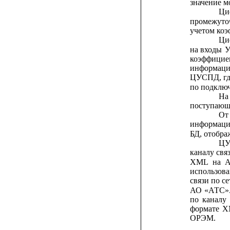
значение м
Ци
промежуто
учетом коэ
Ци
на
входы
коэффицие
информац
ЦУСПД,
г
по подклю
На
поступающ
От
информац
БД, отобр
Ц
каналу свя
XML
на
использов
связи по
се
АО
«АТС»
по
каналу
формате
X
ОРЭМ.