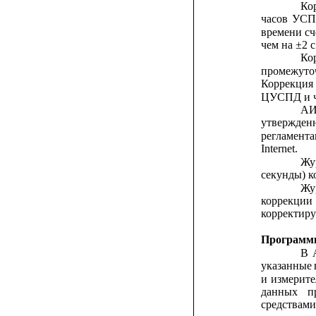
Ко
часов
УСП
времени
сч
чем на ±2 с
Ко
промежуто
Коррекция
ЦУСПД и ча
А
утвержден
регламент
Internet.
Жу
секунды) к
Жу
коррекции
корректиру
Программн
В
указанные
и
измерите
данных
п
средствам