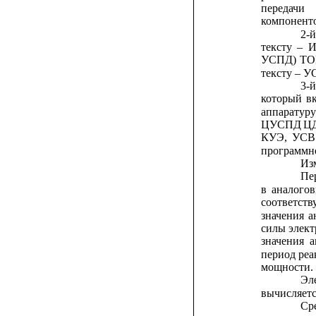
передачи
компонент
2-
тексту
–
И
УСПД)
ТО
тексту – У
3-
который
в
аппаратуру
ЦУСПД
ЦД
КУЭ,
УСВ
программно
Из
Пе
в
аналого
соответств
значения
а
силы 
элект
значения
а
период 
реа
мощности.
Эл
вычисляетс
Ср