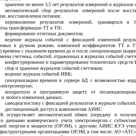
хранение не менее 3,5 лет результатов измерений и журналов 
автоматический
сбор
результатов
измерений
после
восст
язи, восстановления питания;
перемножение
результатов
измерений,
хранящихся
в
нты трансформации ТТ и ТН;
формирование отчетных документов;
ведение
журнала
событий
с
фиксацией
изменений
резул
яемых
в
ручном
режиме,
изменений
коэффициентов
ТТ
и
Т
) времени с указанием 
времени 
до и после синхронизации (корр
амены счетчика, событий, отраженных в журналах событий счетч
конфигурирование и параметрирование технических средств
сбор и хранение журналов событий счетчиков;
ведение журнала событий ИВК;
синхронизацию
времени
в
сервере
БД
с
возможностью
кор
электроэнергии;
аппаратную
и
программную
защиту
от
несанкциониров
 и любого изменения данных;
самодиагностику с фиксацией результатов в журнале событий
дистанционный доступ к компонентам АИИС
ВК
осуществляет
автоматический
обмен
(передачу
и
получе
и
данными
коммерческого
учета
электроэнергии
с
субъектам
кой
энергии
и
мощности
(ОРЭМ),
с
другими
АИИС
КУЭ
утв
нфраструктурными организациями ОРЭМ, в том числе: АО «АТС