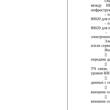
Об
между
И
инфрастру
-
п
80020 для 
-
п
80020 для 
-
электронно
Эл
и/или серв
Ин

передачи д

ТЧ
связи,
уровня ИИ

данных с с

внешние си

внешние си