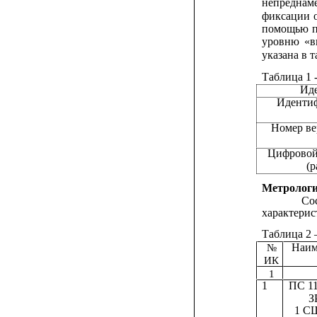
непреднам
фиксации
помощью 
уровню
«в
указана в т
Таблица 1 
Ид
Идентиф
Номер ве
Цифровой
(
Метрологи
Со
характерист
Таблица 2 
Наим
№
ИК
1
1
ПС 11
З
1 СШ