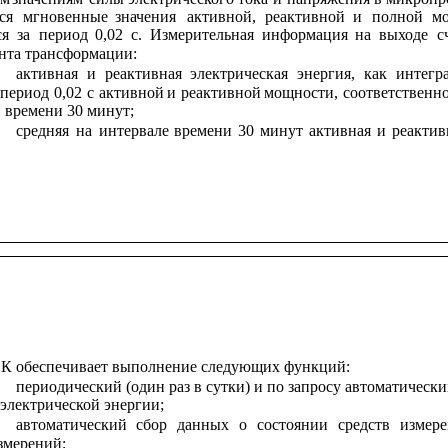
ся
мгновенные
значения
активной,
реактивной
и
полной
м
ся
за
период
0,02
с.
Измерительная
информация
на
выходе
с
нта трансформации:
активная
и
реактивная
электрическая
энергия,
как
интегр
период
0,02
с
активной
и
реактивной
мощности,
соответственно
 времени 30 минут;
средняя
на
интервале
времени
30
минут
активная
и
реактив
К обеспечивает выполнение следующих функций:
периодический (один раз в сутки) и по запросу автоматически
электрической энергии;
автоматический
сбор
данных
о
состоянии
средств
измер
змерений;