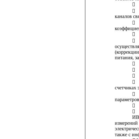


каналов св

коэффицие


осуществл
(коррекции
питания, з




счетчиках 

параметров


И
измерений
электричес
также с и