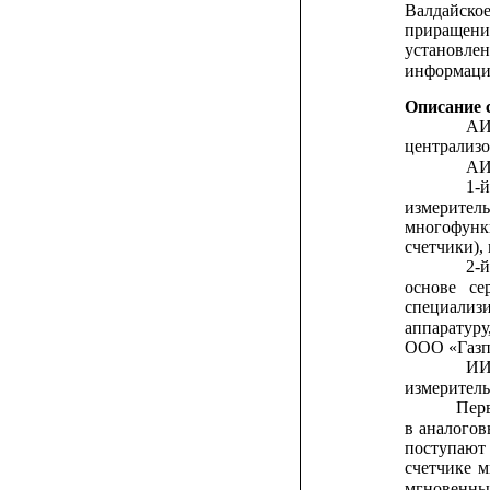
Валдайско
приращени
установле
информаци
Описание 
А
централизо
АИ
1-
измеритель
многофунк
счетчики),
2-
основе
се
специализ
аппаратуру
ООО «Газпр
ИИ
измеритель
Пер
в
аналогов
поступают
счетчике
м
мгновенн