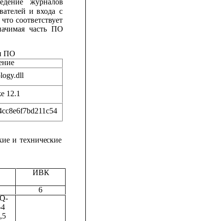
едение
журналов
вателей
и
входа
с
что
соответствует
начимая
часть
ПО
и ПО
ение
logy.dll
е 12.1
4cc8e6f7bd211c54
кие
и
техниче
ские
ИВК
6
Q-
-4
,5