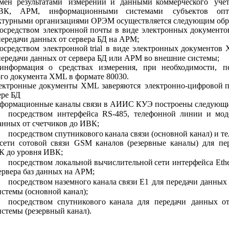
мен
результатами
измерений
и
данными
коммерческого
уче
ВК,
АРМ,
информационными
системами
субъектов
опт
ктурными организациями ОРЭМ осуществляется следующим обр
осредством
электронной
почты
в
виде
электронных
документо
передачи данных от сервера БД на АРМ;
осредством
электронной
trial
в
виде
электронных
документов
передачи данных от сервера БД или АРМ во внешние системы;
информация
о
средствах
измерения,
при
необходимости,
п
го документа XML в формате 80030.
ектронные
документы
XML
заверяются
электронно-цифровой
ере БД
формационные каналы связи в АИИС КУЭ построены следующи
посредством
интерфейса
RS-485,
телефонной
линии
и
мод
анных от счетчиков до ИВК;
посредством спутникового
канала связи (основной канал) и 
сети
сотовой
связи
GSM
каналов
(резервные
каналы)
для
пе
К до уровня ИВК;
посредством
локальной
вычислительной
сети
интерфейса
Eth
ервера баз данных на АРМ;
посредством наземного
канала 
связи Е1
для
передачи
данных 
стемы (основной канал);
посредством
спутникового
канала
для
передачи
данных
о
стемы (резервный канал).