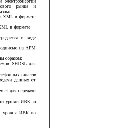
та
электроэнергии
ового
рынка
и
азом:
в
XML
в
формате
XML
в
формате
ередается
в
виде
подписью
на
АРМ
м образом:
емов
SHDSL
для
телефонных каналов
редачи
данных
от
ernet
для
передачи
от
ур
о
вня
ИВК во
т
уровня
ИВК
во