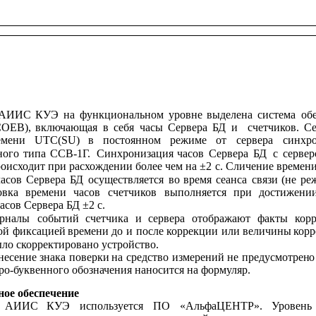
АИИС
КУЭ
на
функциональном
уровне
выделена
система
об
СОЕВ),
включающая
в
себя
часы
Сервера
БД
и
счетчиков.
Се
емени
UTC(SU)
в
постоянном
режиме
от
сервера
синхр
ного
типа
ССВ-1Г.
Синхронизация
часов
Сервера
БД
с
серве
оисходит при расхождении более чем 
на ±2 
с. Сличение времени
часов
Сервера
БД
осуществляется
во
время
сеанса
связи
(не
ре
овка
времени
часов
счетчиков
выполняется
при
достижени
асов Сервера БД ±2 с.
рналы
событий
счетчика
и
сервера
отображают
факты
кор
ой
фиксацией 
времени
до
и
после 
коррекции 
или
величины
корр
ло скорректировано устройство.
несение
знака
поверки
на
средство
измерений
не
предусмотрен
о
ро-буквенного обозначения наносится на формуляр.
ое обеспечение
АИИС
КУЭ
используется
ПО
«АльфаЦЕНТР».
Уровень