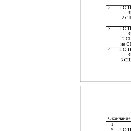
2
ПС 11
З
2 СШ
3
ПС 11
З
2 СШ
на С
4
ПС 11
З
3 СШ
Окончание
1
5
ПС 11