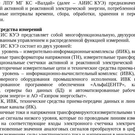
е
ЛПУ
МГ
КС
«Валдай»
(далее
–
АИИС
КУЭ)
предназначе
й
активной
и
реактивной
электрической
энергии,
потребленно
нные
интервалы
времени,
сбора,
обработки,
хранения
и
пер
и.
средства измерений
ИИС
КУЭ
представляет
собой
многофункциональную,
двухуро
ванным управлением и распределенной функцией измерений.
ИС КУЭ состоит из двух уровней:
й
уровень
–
измерительно-информационные 
комплексы
(ИИК),
в
ные 
трансформаторы 
напряжения (ТН), 
измерительные трансфо
циональные
счетчики
активной
и
реактивной
электрической
 вторичные измерительные цепи и технические средства приема-
й
уровень
–
информационно-вычислительный
комплекс
(ИВК),
рверного
оборудования
промышленного
исполнения.
ИВК
ированное
программное
обеспечения
«АльфаЦЕНТР»,
к
,
серверы
баз
данных
(БД)
и
автоматизированные
рабоч
ом энерго» и АО «Газпром энергосбыт».
К,
ИВК,
технические
средства
приема-передачи
данных
и
лин
ные каналы (ИК).
вичные токи и напряжения трансформируются
измерительными 
ые
сигналы
низкого
уровня,
которые
по
проводным
линиям
изм
на
соответствующие
входы
электронного
счетчика
электрич
гновенные
значения
аналоговых
сигналов
преобразуются
в
циф
ым
значениям
силы
электрического
тока
и
напряжения
в
микропр