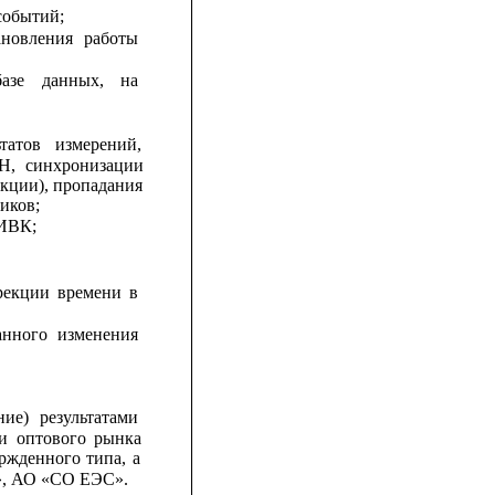
событий;
ановления
работы
базе
данных,
на
ьтатов
измерений,
Н,
синхронизации
екции), пропадания
иков;
 ИВК;
рекции
времени
в
анного
изменения
.
ние)
результатами
и
оптового
рынка
ержденного
типа,
а
», АО «СО ЕЭС».