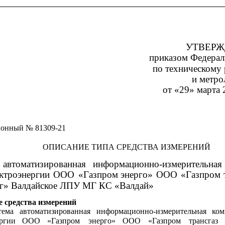
УТВЕР
приказом Федерал
по техническому
и метро
от «29» марта 
ионный № 81309-21
ОПИСАНИЕ ТИПА СРЕДСТВА ИЗМЕРЕНИЙ
автоматизированная
информационно-измерительная
ектроэнергии
ООО
«Газпром
энерго»
ООО
«Газпром
г» Валдайское ЛПУ МГ КС «Валдай»
е средства измерений
тема
автоматизированная
информационно-измерительная
ком
ргии
ООО
«Газпром
энерго»
ООО
«Газпром
трансгаз