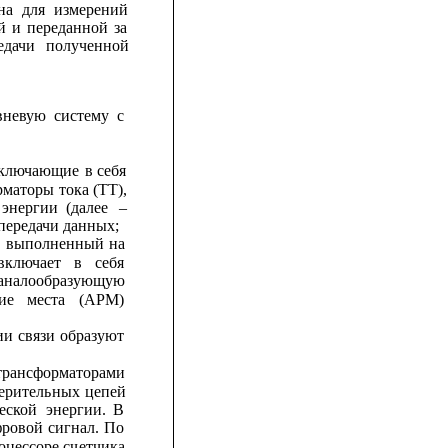
на
для
измерений
й
и
переданной
за
едачи
полученной
вневую
систему
с
ключающие
в
себя
рматоры 
тока (ТТ),
энергии
(далее
–
передачи данных;
выполненный
на
включает
в
себя
аналообразующую
ие
места
(АРМ)
ии
связи
образуют
трансформаторами
ерител
ь
ных
цепей
еской
энергии.
В
ровой
сигнал.
По
оцессоре
с
ч
етчика