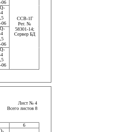
-06
Q-
-4
,5
ССВ-1Г
-06
Рег. №
Q-
58301-14;
-4
Сервер БД
,5
-06
Q-
-4
,5
-06
Лист № 4
Всего листов 8
6
Q-