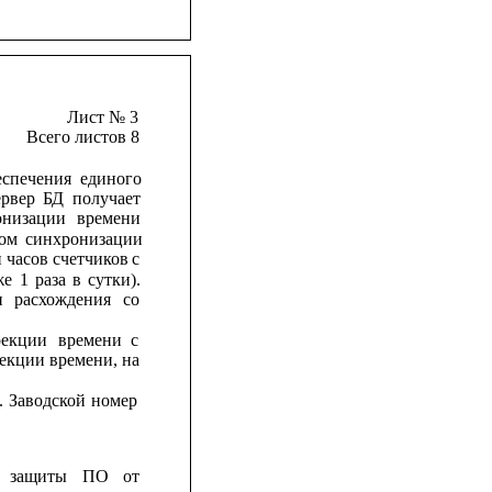
Лист № 3
Всего листов 8
еспечения
единого
рвер
БД
получает
онизации
времени
ром
синхронизации
 часов счетчиков 
с
же
1
раза
в
сутки).
и
расхождения
со
рекции
времени
с
екции 
времени, 
на
.
Заводской
номер
защиты
ПО
от