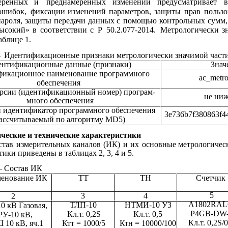
еренных
и
преднамеренных
изменений
предусматривает
в
ошибок,
фиксации
изменений
параметров,
защиты
прав
пользо
пароля,
защиты
передачи
данных 
с
помощью 
контрольных 
сумм,
ысокий»
в
соответствии
с
Р
50.2.077-2014.
Метрологически
з
аблице 1.
-
Идентификационные признаки метрологически значимой част
ентификационные данные (признаки)
Знач
икационное наименование программного
ac_metro
обеспечения
рсии (идентификационный номер) програм-
не ниж
много обеспечения
 идентификатор программного обеспечения
3e736b7f380863f4
рассчитываемый по алгоритму MD5)
ческие и технические характеристики
став
измерительных
каналов
(ИК)
и
их
основные
метрологичес
ики приведены в таблицах 2, 3, 4 и 5.
– Состав ИК
енование ИК
ТТ
ТН
Счетчик
5
3
4
2
A1802RAL
ТЛП-10
НТМИ-10 У3
0 кВ Газовая,
P4GB-DW
Кл.т. 0,2S
Кл.т. 0,5
РУ-10 кВ,
Кл.т. 0,2S/0
Ктт = 1000/5
Ктн = 10000/100
 10 кВ, яч.1