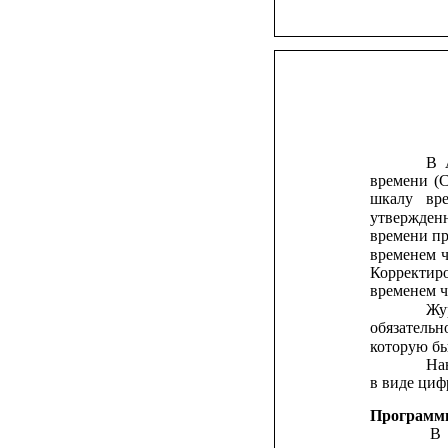
В
времени
(
шкалу
вр
утвержден
времени пр
временем
Корректир
временем ч
Жу
обязательн
которую бы
На
в виде циф
Программн
В