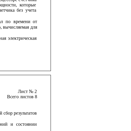
ощности,
которые
четчика
без
учета
ал
по
времени
от
,
вычисляемая
для
ная
электрическая
Лист № 2
Всего листов 8
й сбор результатов
ений
и
состоянии