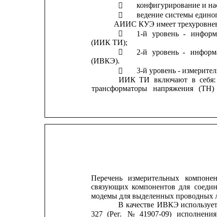
конфигурирование и н

ведение системы едино

АИИС КУЭ имеет трехуровнев
1-й
уровень
-
информ

(ИИК ТИ);
2-й
уровень
-
информ

(ИВКЭ).
3-й уровень - измерит

ИИК
ТИ
включают
в
себя:
трансформаторы
напряжения
(ТН)
Перечень
измерительных
компонен
связующих
компонентов
для
соеди
модемы для выделенных проводных 
В
качестве
ИВКЭ
использует
327
(Рег.
№
41907-09)
исполнения