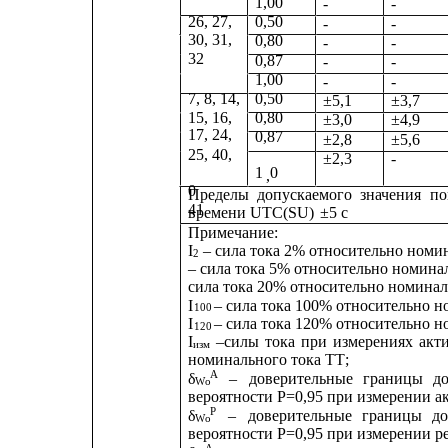
1,00
-
-
26, 27,
0,50
-
-
30, 31,
0,80
-
-
32
0,87
-
-
1,00
-
-
7, 8, 14,
0,50
±5,1
±3,7
15, 16,
0,80
±3,0
±4,9
17, 24,
0,87
±2,8
±5,6
25, 40,
±2,3
-
1
0
,
0
Пределы
допускаемого
значения
по
41
времени UTC(SU)
±5 с
Примечание:
I
– сила тока 2% относительно номин
2
– сила тока 5% относительно номинал
сила тока 20% относительно номинал
I
– сила тока 100% относительно н
100
I
– сила тока 120% относительно н
120
I
–силы
тока
при
измерениях
акт
изм
номинального тока ТТ;
A    
δ
–
доверительные
границы
д
Wо
вероятности Р=0,95 при измерении а
Р    
δ
–
доверительные
границы
д
Wо
вероятности Р=0,95 при измерении р