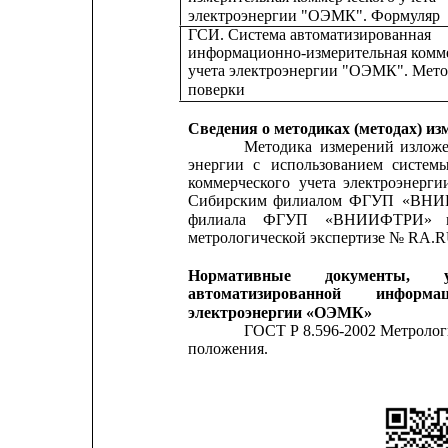
электроэнергии "ОЭМК". Формуляр
ГСИ. Система автоматизированная
информационно-измерительная комм
учета электроэнергии "ОЭМК". Мет
поверки
Сведения о методиках (методах) из
Методика
измерений
излож
энергии
с
использованием
систем
коммерческого
учета
электроэнерги
Сибирским
филиалом
ФГУП
«ВНИ
филиала
ФГУП
«ВНИИФТРИ»
метрологической экспертизе № RA.RU.
Нормативные
документы,
автоматизированной
информаци
электроэнергии «ОЭМК»
ГОСТ Р 8.596-2002 Метролог
положения.