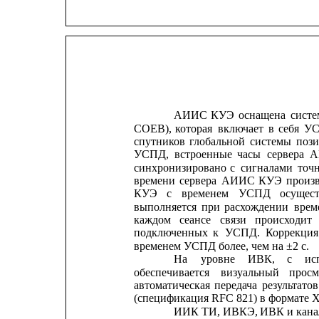
АИИС
КУЭ
оснащена
сист
СОЕВ),
которая
включает
в
себя
У
спутников
глобальной
системы
поз
УСПД,
встроенные
часы
сервера
А
синхронизировано
с
сигналами
точ
времени
сервера
АИИС
КУЭ
произ
КУЭ
с
временем
УСПД
осущест
выполняется
при
расхождении
врем
каждом
сеансе
связи
происходит
подключенных
к
УСПД.
Коррекция
временем УСПД более, чем на ±2 с.
На
уровне
ИВК,
с
ис
обеспечивается
визуальный    
просм
автоматическая
передача
результатов
(спецификация RFC 821) в формате X
ИИК
ТИ,
ИВКЭ,
ИВК
и
кан