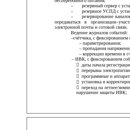
бесперебойного питания;
–
резервный сервер с ус
–
резервное УСПД с уст
–
резервирование
канало
передаваться
в
организации–учас
электронной почты и сотовой связи.
Ведение журналов событий:
–счётчика, с фиксированием 
– параметрирования;
– пропадания напряжени
– коррекции времени в с
– ИВК, с фиксированием со
даты начала регистраци

перерывы электропитан

программные и аппарат

установка и корректиро

переход на летнее/зимнее 

нарушение защиты ИВК;