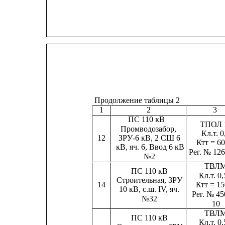
Продолжение таблицы 2
1
2
3
ПС 110 кВ
ТПОЛ 
Промводозабор,
Кл.т. 0
12
ЗРУ-6 кВ, 2 СШ 6
Ктт = 60
кВ, яч. 6, Ввод 6 кВ
Рег. № 126
№2
ТВЛ
ПС 110 кВ
Кл.т. 0
Строительная, ЗРУ
14
Ктт = 15
10 кВ, с.ш. IV, яч.
Рег. № 45
№32
10
ТВЛ
ПС 110 кВ
Кл.т. 0