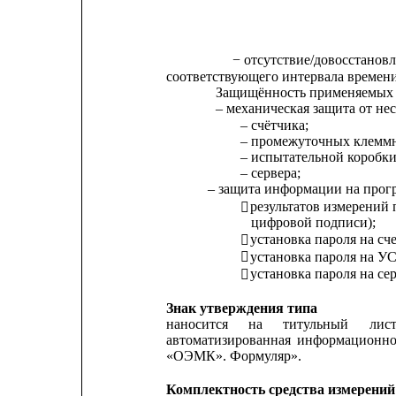
− отсутствие/довосстанов
соответствующего интервала времени
Защищённость применяемых 
– механическая защита от н
– счётчика;
– промежуточных клеммн
– испытательной коробки
– сервера;
– защита информации на прог
результатов измерений

цифровой подписи);
установка пароля на сч

установка пароля на У

установка пароля на сер

Знак утверждения типа
наносится
на
титульный
лис
автоматизированная
информационно
«ОЭМК». Формуляр».
Комплектность средства измерений