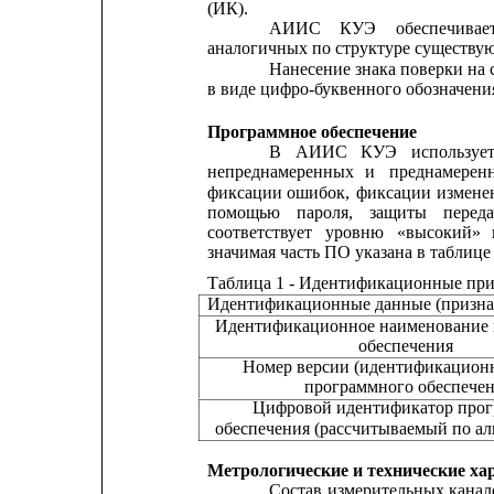
(ИК).
АИИС
КУЭ
обеспечивае
аналогичных по структуре существ
Нанесение знака поверки на 
в виде цифро-буквенного обозначени
Программное обеспечение
В
АИИС
КУЭ
используе
непреднамеренных
и
преднамерен
фиксации
ошибок,
фиксации
измене
помощью
пароля,
защиты
перед
соответствует
уровню
«высокий»
значимая часть ПО указана в таблице 
Таблица 1 - Идентификационные при
Идентификационные данные (призна
Идентификационное наименование
обеспечения
Номер версии (идентификацион
программного обеспече
Цифровой идентификатор про
обеспечения (рассчитываемый по а
Метрологические и технические ха
Состав
измерительных
канал