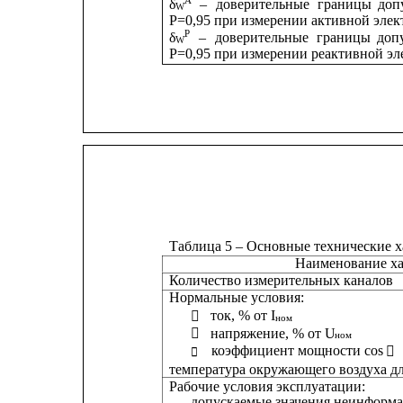
A
δ
–
доверительные
границы
доп
W
Р=0,95 при измерении активной элек
P
δ
–
доверительные
границы
доп
W
Р=0,95 при измерении реактивной эл
Таблица 5 – Основные технические 
Наименование ха
Количество измерительных каналов
Нормальные условия:
ток, % от I

ном
напряжение, % от U

ном
коэффициент мощности cos 


температура окружающего воздуха дл
Рабочие условия эксплуатации:
допускаемые значения неинформа