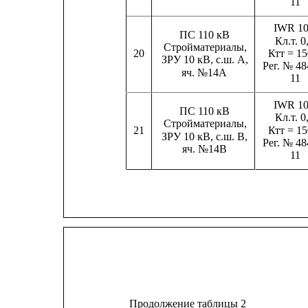
11
IWR 1
ПС 110 кВ
Кл.т. 0
Стройматериалы,
Ктт = 15
20
ЗРУ 10 кВ, с.ш. А,
Рег. № 48
яч. №14А
11
IWR 1
ПС 110 кВ
Кл.т. 0
Стройматериалы,
Ктт = 15
21
ЗРУ 10 кВ, с.ш. B,
Рег. № 48
яч. №14B
11
Продолжение таблицы 2