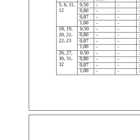
5, 6, 11,
0,50
-
-
12
0,80
-
-
0,87      
-               
-
1,00      
-               
-
18, 19,      0,50      
-               
-
20, 21,      
0,80      
-               
-
22, 23       
0,87      
-               
-
1,00      
-               
-
26, 27,      0,50      
-               
-
30, 31,      
0,80      
-               
-
32             
0,87      
-               
-
1,00      
-               
-