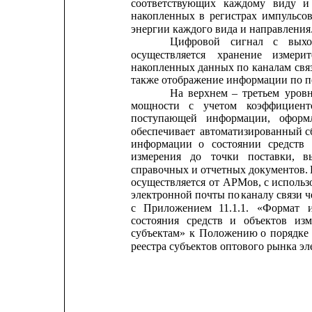
соответствующих
каждому
виду
и
накопленных
в
регистрах
импульсо
энергии каждого вида и направления
Цифровой
сигнал
с
выхо
осуществляется
хранение
измерит
накопленных
данных
по
каналам
свя
также отображение информации по 
На
верхнем
–
третьем
уров
мощности
с
учетом
коэффициент
поступающей
информации,
оформ
обеспечивает
автоматизированный
с
информации
о
состоянии
средств
измерения
до
точки
поставки,
в
справочных и отчетных документов. 
осуществляется
от 
АРМов, 
с использ
электронной почты по 
каналу связи ч
с
Приложением
11.1.1.
«Формат
состояния
средств
и
объектов
изм
субъектам»
к
Положению
о
порядке
реестра субъектов оптового рынка э