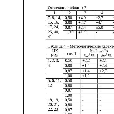
Окончание таблицы 3
1
2
3
4
7, 8, 14,
0,50      
±4,9         
±2,7
15, 16,      
0,80      
±2,7         
±4,1
17, 24,
0,87
±2,4
±5,0
25, 40,
1
00
1
9
-
,
±
,
41
Таблица 4 – Метрологические харак
ИК                               I
≤ I 
<
I
2
изм
5        
cos 

A
P
№№                        
δ
%      
δ
%   
W
W
1, 2, 3,      0,50          ±2,2         
±2,1       
4               
0,80          ±1,5         
±2,4       
0,87
±1,4
±2,7
1,00
±1,2
-
5, 6, 11,
0,50
-
-
12             
-
-
0,80
0,87
-
-
1,00
-
-
18, 19,
0,50
-
-
20, 21,
0,80
-
-
22, 23
0,87
-
-