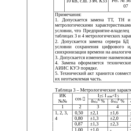
Рег. № 36
10 кВ, с.ш. 3 яч. К33
07
Примечания:
1.
Допускается
замена
ТТ,
ТН
и
метрологическими
характеристикам
условии,
что
Предприятие-владелец
таблицах 3 и 4 метрологических хара
2.
Допускается
замена
сервера
БД
условии
сохранения
цифрового
и
синхронизации времени на аналогич
3. Допускается изменение наименова
4.
Замена
оформляется
технически
АИИС КУЭ порядке.
5.
Технический
акт
хранится
совмес
их неотъемлемая часть.
Таблица 3 – Метрологические харак
ИК
I
≤ I 
<
I
2
изм
5
cos 

A
P
№№                    
δ
%
δ
%     
Wо
Wо
1
2
3
4
1, 2, 3,      0,50      
±2,1         
±1,6
4               
0,80      
±1,3         
±2,0
0,87      
±1,3         
±2,3
1,00
±1,0
-