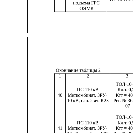
подъема ГРС
ОЭМК
Окончание таблицы 2
1
2
3
ТОЛ-10
ПС 110 кВ
Кл.т. 0
40
Меткомбинат, ЗРУ-
Ктт = 40
Рег. № 36
10 кВ, с.ш. 2 яч. К23
07
ТОЛ-10
ПС 110 кВ
Кл.т. 0
41
Меткомбинат, ЗРУ-
Ктт = 40