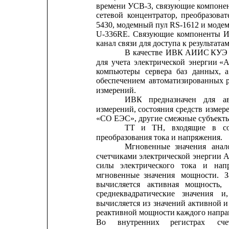
времени
УСВ-3,
связующие
компоне
сетевой
концентратор,
преобразоват
5430, модемный пул RS-1612 и моде
U-336RE.
Связующие
компоненты
канал связи для доступа к результа
В
качестве
ИВК
АИИС
КУЭ
для
учета
электрической
энергии
«
компьютеры
сервера
баз
данных,
а
обеспечением
автоматизированных
измерений.
ИВК
предназначен
для
а
измерений,
состояния
средств
измер
«СО ЕЭС», другие смежные субъект
ТТ
и
ТН,
входящие
в
с
преобразования тока и напряжения.
Мгновенные
значения
анал
счетчиками
электрической
энергии
силы
электрического
тока
и
нап
мгновенные
значения
мощности.
З
вычисляется
активная
мощность,
среднеквадратические
значения
и,
вычисляется
из
значений
активной
и
реактивной мощности 
каждого 
напра
Во
внутренних
регистрах
сче