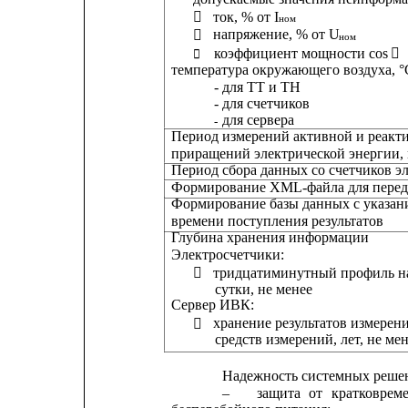
ток, % от I

ном
напряжение, % от U

ном
коэффициент мощности cos 


температура окружающего воздуха, °
- для ТТ и ТН
- для счетчиков
для сервера
-
Период измерений активной и реакт
приращений электрической энергии,
Период сбора данных со счетчиков э
Формирование XML-файла для перед
Формирование базы данных с указан
времени поступления результатов
Глубина хранения информации
Электросчетчики:
тридцатиминутный профиль на

сутки, не менее
Сервер ИВК:
хранение результатов измерен

средств измерений, лет, не ме
Надежность системных реше
–
защита
от
кратковрем