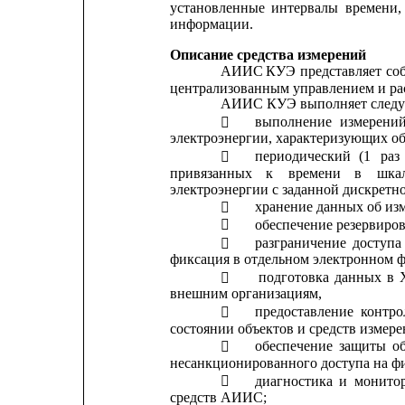
установленные
интервалы
времени,
информации.
Описание средства измерений
АИИС
КУЭ
представляет
со
централизованным управлением и ра
АИИС КУЭ выполняет следу
выполнение
измерени

электроэнергии, характеризующих об
периодический
(1
раз

привязанных    
к
времени
в
шка
электроэнергии с заданной дискретно
хранение данных об изм

обеспечение резервиро

разграничение
доступа

фиксация в отдельном электронном ф
подготовка
данных
в

внешним организациям,
предоставление
контро

состоянии объектов и средств измере
обеспечение
защиты
о

несанкционированного доступа на ф
диагностика
и
монито

средств АИИС;