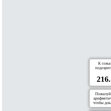
К сожа
подозрит
216.
Пожалуйс
арифметич
чтобы дока