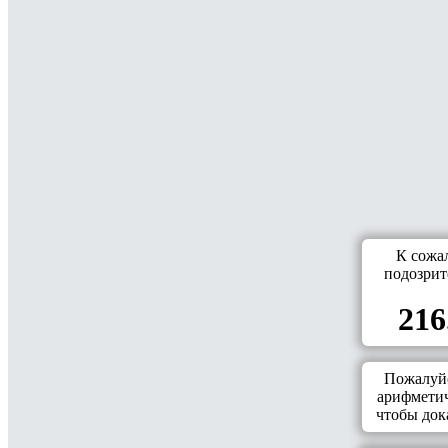
К сожа
подозрит
216
Пожалуйс
арифметич
чтобы дока