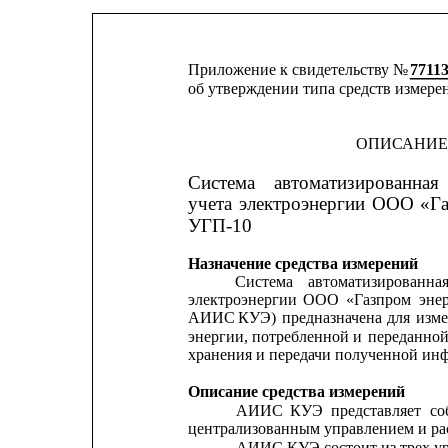
Приложение к свидетельству № 
7711
об утверждении типа средств измере
ОПИСАНИЕ
Система
автоматизированная
учета
электроэнергии
ООО
«Г
УГП-10
Назначение средства измерений
Система
автоматизированна
электроэнергии
ООО
«Газпром
эне
АИИС
КУЭ)
предназначена
для
изм
энергии,
потребленной
и
переданно
хранения и передачи полученной ин
Описание средства измерений
АИИС
КУЭ
представляет
со
централизованным управлением и ра
АИИС КУЭ состоит из трех ур