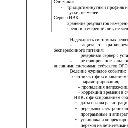
Счетчики:
-
тридцатиминутный профиль на
сутки, не менее
Сервер ИВК:
-
хранение результатов измере
средств измерений, лет, не ме
Надежность системных реше
–
защита
от
кратковре
бесперебойного питания;
–
резервный сервер с ус
–
резервирование
канало
внешними системами субъектов ОРЭ
Ведение журналов событий:
–счётчика, с фиксированием
– параметрирования;
– пропадания напряжени
– коррекции времени в с
– ИВК, с фиксированием со
-
даты начала регистраци
-
перерывы электропитан
-
программные и аппарат
-
установка и корректиро
-
переход на летнее/зимне