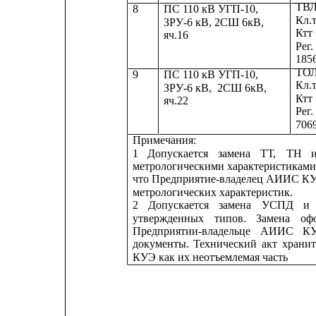
ТВЛ
8
ПС 110 кВ УГП-10,
Кл.т
ЗРУ-6 кВ, 2СШ 6кВ,
Ктт 
яч.16
Рег
185
ТОЛ
9
ПС 110 кВ УГП-10,
Кл.т
ЗРУ-6 кВ,
2СШ 6кВ,
Ктт 
яч.22
Рег
706
Примечания:
1
Допускается
замена
ТТ,
ТН
метрологическими
характеристиками
что Предприятие-владелец АИИС КУЭ
метрологических характеристик.
2
Допускается
замена
УСПД
и
утвержденных
типов.
Замена
оф
Предприятии-владельце
АИИС
К
документы.
Технический
акт
хранит
КУЭ как их неотъемлемая часть