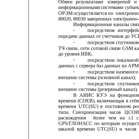
Обмен
результатами
измерений
и
информационными 
системами 
субъек
ОРЭМ 
осуществляется по 
электронн
80020, 80030 заверенных электронн
Информационные каналы свя
-
посредством
интерфей
передачи данных от счетчиков до УС
-
посредством
спутников
ТЧ
связи,
сети
сотовой
связи
GSM
к
до уровня ИВК;
-
посредством
локальной
данных с сервера баз данных на АРМ
-
посредством
наземного
внешние системы (основной канал);
-
посредством
спутнико
внешние системы (резервный канал).
В
АИИС
КУЭ
на
функцион
времени
(СОЕВ), 
включающая
в
себя
времени
UTC(SU)
в
постоянном
ре
типа.
Синхронизация
часов
ЦСОИ
расхождении
более
чем
на
±1
с
GPS/ГЛОНАСС
по
которым
осущест
шкалой
времени
UTC(SU)
и
часов