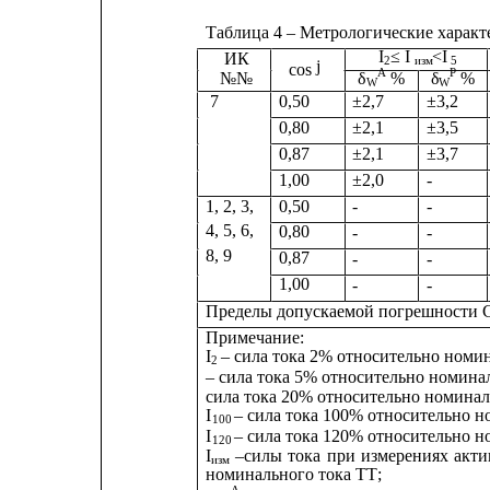
Таблица 4 – Метрологические харак
I
≤ I 
<I
ИК
2
изм
5
j
cos 
A
P
δ
%
δ
%
№№
W
W
±2,7
±3,2
7
0,50
0,80
±2,1
±3,5
0,87
±2,1
±3,7
1,00
±2,0
-
1, 2, 3,
0,50
-
-
4, 5, 6,
0,80
-
-
8, 9
0,87
-
-
1,00
-
-
Пределы допускаемой погрешности 
Примечание:
I
– сила тока 2% относительно номин
2
– сила тока 5% относительно номинал
сила тока 20% относительно номинал
I
– сила тока 100% относительно н
100
I
– сила тока 120% относительно н
120
I
–силы
тока
при
измерениях
акти
изм
номинального тока ТТ;