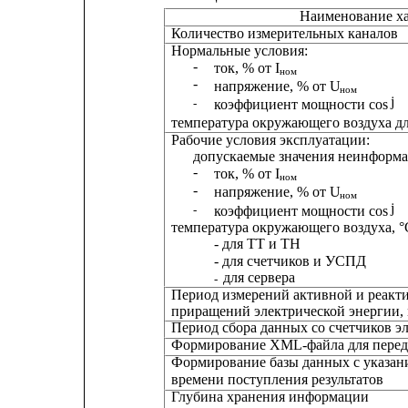
Наименование х
Количество измерительных каналов
Нормальные условия:
-
ток, % от I
ном
-
напряжение, % от U
ном
j
коэффициент мощности cos 
-
температура окружающего воздуха дл
Рабочие условия эксплуатации:
допускаемые значения неинформа
-
ток, % от I
ном
-
напряжение, % от U
ном
j
коэффициент мощности cos 
-
температура окружающего воздуха, °
- для ТТ и ТН
- для счетчиков и УСПД
для сервера
-
Период измерений активной и реакт
приращений электрической энергии,
Период сбора данных со счетчиков э
Формирование XML-файла для перед
Формирование базы данных с указан
времени поступления результатов
Глубина хранения информации