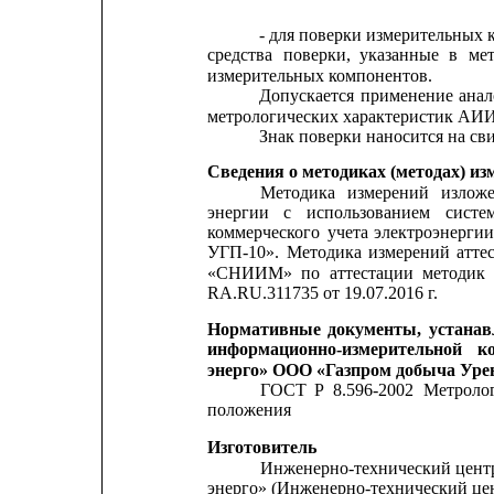
- для поверки измерительных 
средства
поверки,
указанные
в
ме
измерительных компонентов.
Допускается
применение
ана
метрологических характеристик АИИ
Знак поверки наносится на сви
Сведения о методиках (методах) из
Методика
измерений
излож
энергии
с
использованием
систе
коммерческого
учета
электроэнергии
УГП-10».
Методика
измерений
атте
«СНИИМ»
по
аттестации
методик
RA.RU.311735 от 19.07.2016 г.
Нормативные
документы,
устана
информационно-измерительной
к
энерго» ООО «Газпром добыча Уре
ГОСТ
Р
8.596-2002
Метролог
положения
Изготовитель
Инженерно-технический
цент
энерго» (Инженерно-технический це