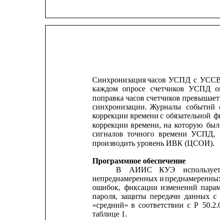
Синхронизация
часов
УСПД
с
УССВ
каждом
опросе
счетчиков
УСПД
о
поправка часов счетчиков превышает
синхронизации.
Журналы
событий
коррекции
времени 
с 
обязательной
ф
коррекции
времени,
на
которую
был
сигналов
точного
времени
УСПД,
производить уровень ИВК (ЦСОИ).
Программное обеспечение
В
АИИС
КУЭ
используе
непреднамеренных и 
преднамеренны
ошибок,
фиксации
изменений
парам
пароля,
защиты
передачи
данных
с
«средний»
в
соответствии
с
Р
50.2.
таблице 1.