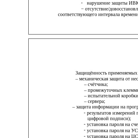
-
нарушение защиты ИВК
− отсутствие/довосстанов
соответствующего интервала времени
Защищённость применяемых 
– механическая защита от н
– счётчика;
– промежуточных клеммн
– испытательной коробки
– сервера;
– защита информации на прог
-
результатов измерений
цифровой подписи);
-
установка пароля на сче
-
установка пароля на У
-
установка пароля на Ц