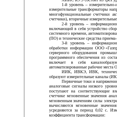
1-й
уровень
–
измерительно
измерительные
трансформаторы
нап
многофункциональные
счетчики
ак
счетчики), вторичные измерительные
2-й
уровень
–
информацион
включающий
в
себя
устройство
сбор
системного
времени,
автоматизиров
(ПО) и технические средства приема
3-й
уровень
–
информацион
обработки
информации
ООО «Газп
серверного
оборудования
промышл
программного
обеспечения
из
сост
включает
в
себя
каналообраз
автоматизированные рабочие места 
ИИК,
ИВКЭ,
ИВК,
техниче
образуют измерительные каналы (ИК
Первичные токи и напряжени
аналоговые
сигналы
низкого
уровня
поступают
на
соответствующие
вх
счетчике
мгновенные
значения
ана
мгновенным
значениям
силы
электр
вычисляются
мгновенные
значения
усредняются
за
период
0,02
с.
Изм
коэффициента трансформации: