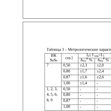
Таблица 3 – Метрологические харак
I
≤ I 
<I
ИК
2
изм
5
j
cos 
A
P
δ
%
δ
%
№№
Wо
Wо
±2,3
±2,0
7
0,50
0,80
±1,7
±2,4
0,87
±1,6
±2,6
1,00
±1,4
-
1, 2, 3,
0,50
-
-
4, 5, 6,
0,80
-
-
8, 9
0,87
-
-
1,00
-
-