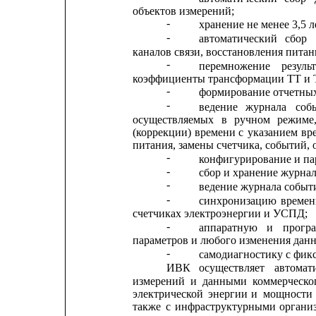
объектов измерений;
-
хранение не менее 3,5 
-
автоматический
сбор
каналов связи, восстановления питан
-
перемножение
резуль
коэффициенты трансформации ТТ и 
-
формирование отчетных
-
ведение
журнала
соб
осуществляемых
в
ручном
режиме
(коррекции)
времени
с
указанием
вр
питания, замены счетчика, событий,
-
конфигурирование и па
-
сбор и хранение журнал
-
ведение журнала собы
-
синхронизацию
време
счетчиках электроэнергии и УСПД;
-
аппаратную
и
прогр
параметров и любого изменения дан
-
самодиагностику с фикс
ИВК
осуществляет
автомат
измерений
и
данными
коммерческо
электрической
энергии
и
мощности
также
с
инфраструктурными
органи