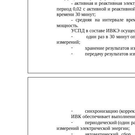
-
активная
и
реактивная
элект
период
0,02
с
активной
и
реактивно
времени 30 минут;
-
средняя
на
интервале
вре
мощность.
УСПД в составе ИВКЭ осущес
-
один
раз
в
30
минут
о
измерений;
-
хранение результатов и
-
передачу результатов и
-
синхронизацию (коррек
ИВК обеспечивает выполнени
-
периодический
(один
р
измерений электрической энергии;
-
автоматический
сбор