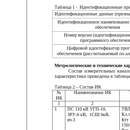
Таблица 1 -
Идентификационные при
Идентификационные данные (призна
Идентификационное наименование
обеспечения
Номер версии (идентификацион
программного обеспече
Цифровой идентификатор про
обеспечения (рассчитываемый по а
Метрологические и технические ха
Состав
измерительных
канал
характеристики приведены в таблицах 
Таблица 2 – Состав ИК
№
Наименование ИК
ИК
1
2
ТВЛ
1
ПС 110 кВ УГП-10,
Кл.т
ЗРУ-6 кВ,
1СШ 6кВ,
Ктт
яч.3
150/