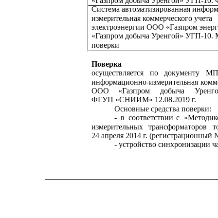
«Газпром добыча Уренгой» УГП-10. 
Система автоматизированная инфор
измерительная коммерческого учета
электроэнергии ООО «Газпром энер
«Газпром добыча Уренгой» УГП-10. 
поверки
Поверка
осуществляется
по
документу
МП-
информационно-измерительная
комм
ООО
«Газпром
добыча
Уренг
ФГУП «СНИИМ» 12.08.2019 г.
Основные средства поверки:
-
в
соответствии
с
«Методик
измерительных
трансформаторов
т
24 апреля 2014 г. (регистрационный 
- устройство синхронизации ч