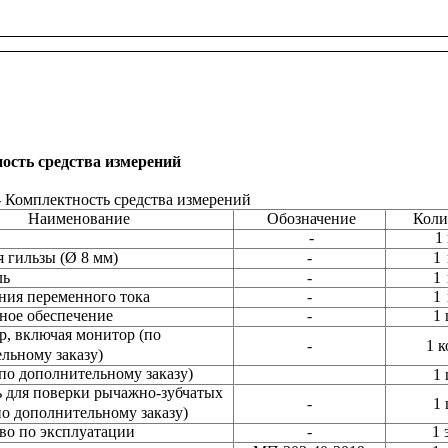
ость средства измерений
- Комплектность средства измерений
Наименование
Обозначение
Коли
-
1
я гильзы (Ø 8 мм)
-
1 
ль
-
1 
ния переменного тока
-
1 
ное обеспечение
-
1 
, включая монитор (по
-
1 к
льному заказу)
по дополнительному заказу)
1 
 для поверки рычажно-зубчатых
-
1 
по дополнительному заказу)
во по эксплуатации
-
1 