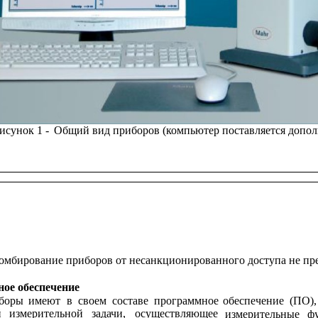
исунок 1 -
Общий вид приборов (компьютер поставляется допол
омбирование приборов от несанкционированного доступа не пр
ое обеспечение
боры
имеют
в
своем
составе
программное
обеспечение
(ПО),
й
измерительной
задачи,
осуществляющее
измерительные
ф