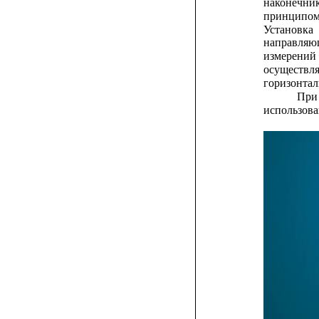
наконечник
принципо
Установка
направляю
измерений
осуществля
горизонтал
При
использова