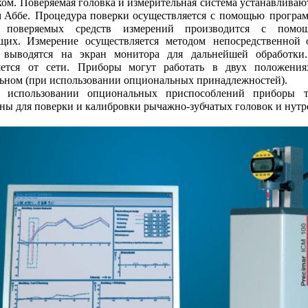
ом. 
Поверяемая головка 
и 
измерительная 
система устанавливают
м
Аббе.
Процедура
поверки
осуществляется
с
помощью
програ
поверяемых
средств
измерений
производится    
с
помощ
щих.
Измерение
осуществляется
методом
непосредственной
выводятся
на
экран
монитора
для
дальнейшей
обработки.
ется
от
сети.
Приборы
могут
работать
в
двух
положения
ьном (при использовании опциональных принадлежностей).
использовании
опциональных
приспособлений
приборы
ны для поверки и калибровки рычажно-зубчатых головок и нутр