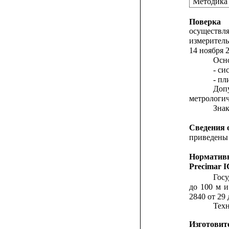
Методика
Поверка
осуществля
измерител
14 ноября 2
Осно
- си
- пл
Допу
метрологич
Знак
Сведения 
приведены 
Норматив
Precimar 
Госу
до
100
м
и
2840 от 29 
Техн
Изготовит