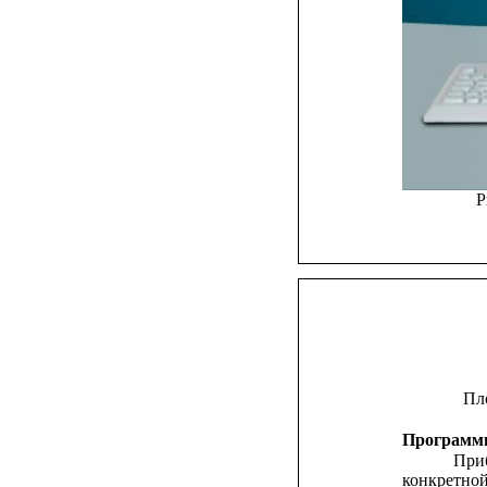
Р
Пл
Программн
При
конкретно