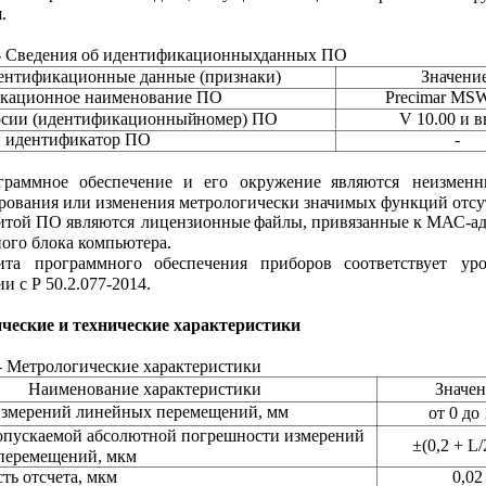
.
- Сведения об идентификационных
данных ПО
ентификационные данные (признаки)
Значени
кационное наименование ПО
Precimar MS
рсии (идентификационный
номер) ПО
V 10.00 и 
 идентификатор ПО
-
граммное
обеспечение
и
его
окружение
являются
неизменн
ования или изменения метрологически значимых функций отсу
итой
ПО
являются
лицензионные
файлы,
привязанные
к
МАС-ад
ого блока компьютера.
ита
программного
обеспечения
приборов
соответствует
ур
и с Р 50.2.077-2014.
ческие и технические характеристики
- Метрологические характеристики
Наименование характеристики
Значе
измерений линейных перемещений, мм
от 0 до
опускаемой абсолютной погрешности измерений
±(0,2 + L/
перемещений, мкм
ть отсчета, мкм
0,02