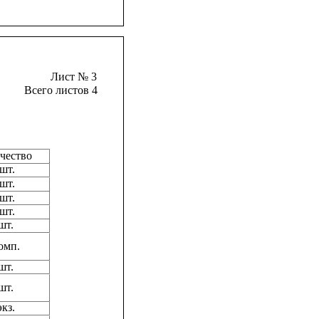
Лист № 3
Всего листов 4
чество
 шт.
шт.
шт.
шт.
шт.
омп.
шт.
шт.
экз.