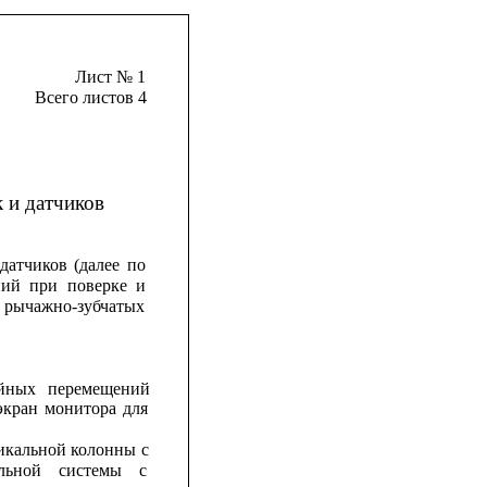
Лист № 1
Всего листов 4
 и датчиков
датчиков
(далее
по
ний
при
поверке
и
рычажно-зубчатых
йных
перемещений
экран
монитора
для
икальной
колонны
с
льной
системы
с