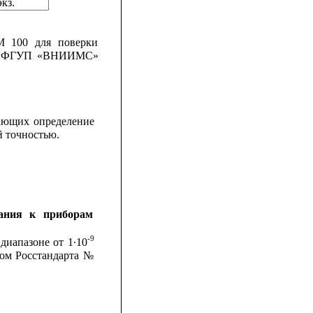
экз.
M
100
для
поверки
ФГУП
«ВНИИМС»
ающих
определение
й точностью.
ания
к
приборам
-9
диапазоне
от
1∙10
зом
Росстандарта
№