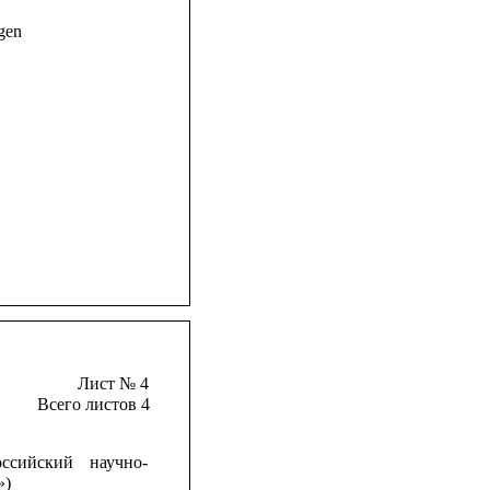
gen
Лист № 4
Всего листов 4
оссийский
научно-
»)