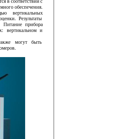
ся в соответствии 
с
ммного
обеспечения.
ью    
вертикальных
оценки.
Результаты
Питание
прибора
х:
вертикальном
и
также
могут
быть
омеров.