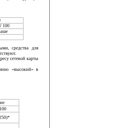
е
W 100
выше
ыми,
средства
для
тствуют.
ресу сетевой
карты
овню
«высокий»
в
ние
 100
250)*