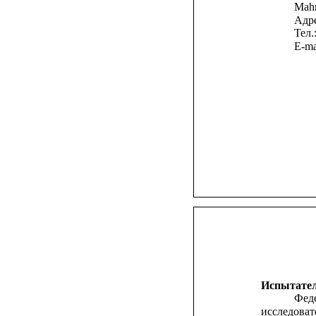
Mah
Адре
Тел.
E-ma
Испытате
Фед
исследова