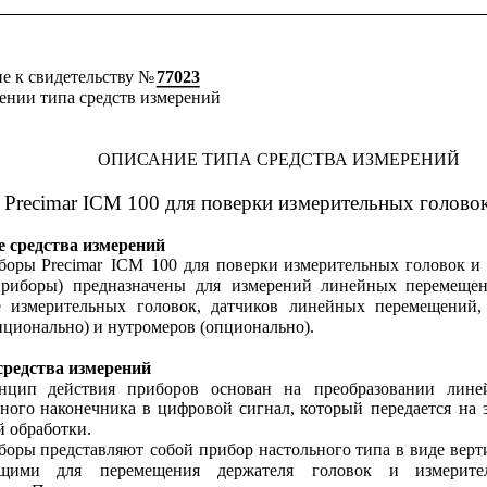
 к свидетельству № 
77023
ении типа средств измерений
ОПИСАНИЕ ТИПА СРЕДСТВА ИЗМЕРЕНИЙ
Precimar ICM 100 для поверки измерительных головок
е средства измерений
боры
Precimar
ICM
100
для
поверки
измерительных
головок
и
приборы)
предназначены
для
измерений
линейных
перемеще
е
измерительных
головок,
датчиков
линейных
перемещений,
пционально) и нутромеров (опционально).
средства измерений
нцип
действия
приборов
основан
на
преобразовании
лине
ьного
наконечника
в
цифровой
сигнал,
который
передается
на
 обработки.
боры
представляют
собой
прибор
настольного
типа
в
виде
верт
ющими
для
перемещения
держателя
головок
и
измерите