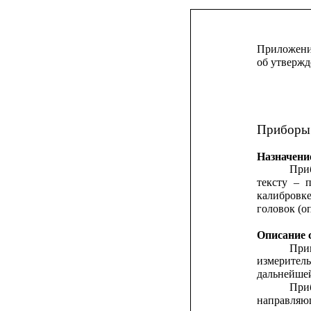
Приложение
об утвержд
Приборы 
Назначени
При
тексту
–
калибровк
головок (о
Описание 
При
измерител
дальнейшей
При
направля