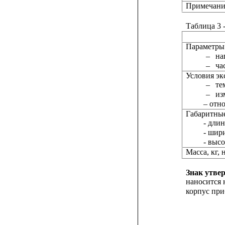
Примечание
Таблица 3 
Параметры 
–
на
–
ча
Условия эк
–
те
–
из
– отн
Габаритные
- дли
- шир
- высо
Масса, кг, 
Знак утве
наносится 
корпус при