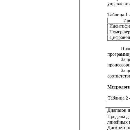
управления
Таблица 1 
Ид
Идентифи
Номер ве
Цифровой
Про
программир
Защ
процессорн
Защ
соответстви
Метрологи
Таблица 2 
Диапазон 
Пределы д
линейных 
Дискретнос