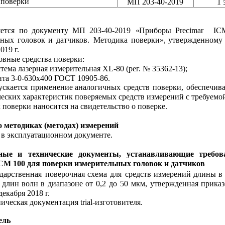
 поверки
МП 203-40-2019
1 
ется
по
документу
МП
203-40-2019
«
Приборы
Precimar
IC
ьных
головок
и
датчиков.
Методика
поверки»,
утвержденному
019 г.
вные средства поверки:
стема лазерная измерительная XL-80 (рег. № 35362-13);
ита 3-0-630х400 ГОСТ 10905-86.
скается
применение
аналогичных
средств
поверки,
обеспечив
еских характеристик поверяемых средств измерений с требуемо
 поверки наносится на свидетельство о поверке.
о методиках (методах) измерений
в эксплуатационном документе.
ные
и
технические
документы,
устанавливающие
требов
ICM 100 для поверки измерительных головок и датчиков
дарственная
поверочная
схема
для
средств
измерений
длины
в
длин
волн
в
диапазоне
от
0,2
до
50
мкм,
утвержденная
прика
декабря 2018 г.
ическая документация trial-изготовителя.
ель