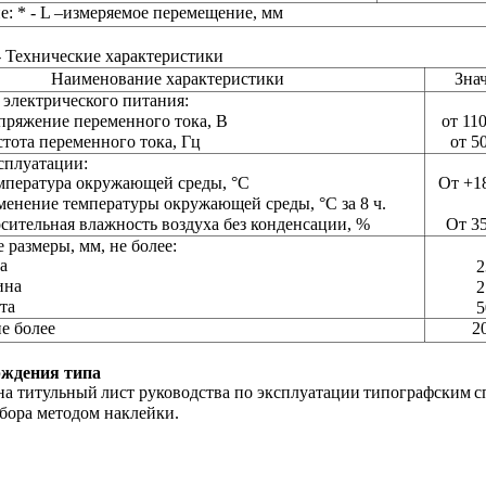
: * - L –измеряемое перемещение, мм
- Технические характеристики
Наименование характеристики
Зна
электрического питания:
пряжение переменного тока, В
от 11
стота переменного тока, Гц
от 5
сплуатации:
мпература окружающей среды, °С
От +1
менение температуры окружающей среды, °С за 8 ч.
осительная влажность воздуха без конденсации, %
От 35
 размеры, мм, не более:
на
2
ина
2
та
5
не более
2
рждения типа
на титульный
лист руководства по эксплуатации
типографским 
с
бора методом наклейки.