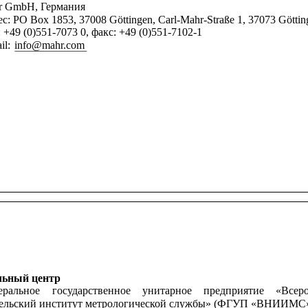
r GmbH, Германия
с: PO Box 1853, 37008 Göttingen, Carl-Mahr-Straße 1, 37073 Göttin
: +49 (0)551-7073 0, факс: +49 (0)551-7102-1
il: 
info@mahr.com
льный центр
еральное
государственное
унитарное
предприятие
«Всер
тельский институт метрологической службы» (ФГУП «ВНИИМС