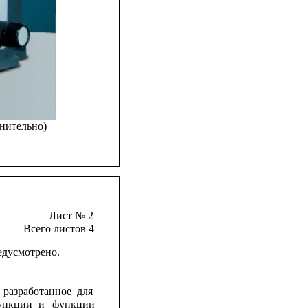
нительно)
Лист № 2
Всего листов 4
едусмотрено.
разработанное
для
ункции
и
функции