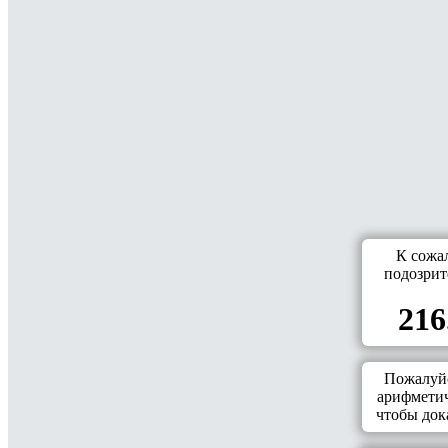
К сожа
подозрит
216
Пожалуйс
арифметич
чтобы дока