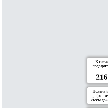
К сожа
подозрит
216
Пожалуйс
арифметич
чтобы дока