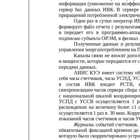
информации
(умножение
на
коэффи
сервер
баз
данных
ИВК.
В
сервере
приращений потребленной электриче
Один
раз
в
сутки
оператор
И
формирует
файл
отчета
с
результата
и
передает
его
в
программно-апп
подписью субъекта ОРЭМ, в филиа
Полученные
данные
и
резуль
управления энергопотреблением на
Каналы
связи
не
вносят
допол
и мощности, которые передаются от 
передачи данных.
АИИС
КУЭ
имеет
систему
об
себя часы счетчиков, часы УСПД, У
в
состав
ИВК
входит
РСТВ,
синхронизацию
часов
сервера
сбора
с
национальной
шкалой
координиро
УСПД
с
УССВ
осуществляется
1
р
расхождении
на
величину
более
±1
осуществляется 1 раз в
30 мин. Корре
показаний часов счетчиков и часов У
Журналы
событий
счетчиков,
обязательной
фиксацией
времени
до
которую было скорректировано устро