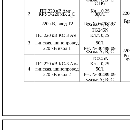
CTIG
ПП 220 кВ
Амг
,              
Кл.
. 0,2S           
220
2
КРУЭ-220 кВ, 2 С
800/1
а
т
Рег
Ф
220 кВ, ввод Т2          
Рег. № 68707-17      
Фазы: А; В; С
TG245N
ПС 220 кВ КС-3 Ам-
Кл.т. 0,2S
3
гинская, шинопровод               
50/1
220 кВ ввод 1
Рег. № 30489-09
220
Фазы: А; В; С
Рег.
TG245N             
Ф
ПС 220 кВ КС-3 Ам-
Кл.т. 0,2S
4
гинская, шинопровод               
50/1
220 кВ ввод 2
Рег. № 30489-09
Фазы: А; В; С                     