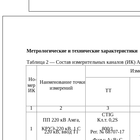
Метрологические и технические характеристики
Таблица 2 — Состав измерительных каналов (ИК) 
Изм
Но-
Наименование точки                                                   
мер
измерений
ИК                                                        ТТ                       
1
2
3
CTIG
ПП 220 кВ Амга,              
Кл.т. 0,2S                    
1
КРУЭ-220 кВ, 1 С
800/1
220 кВ, ввод Т1
Рег. № 68707-17
Фазы: А; В; С