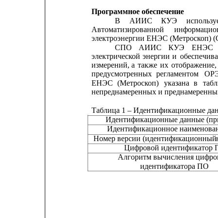
Программное обеспечение
В
АИИС
КУЭ
использу
Автоматизированной
информацио
электроэнергии ЕНЭС (Метроскоп)
СПО
АИИС
КУЭ
ЕНЭС
электрической
энергии
и
обеспечива
измерений,
а
также
их
отображение,
предусмотренных
регламентом
ОРЭ
ЕНЭС
(Метроскоп)
указана
в
таб
непреднамеренных и преднамеренны
Таблица 1 – Идентификационные да
Идентификационные данные (пр
Идентификационное наименова
Номер версии (идентификационный
Цифровой идентификатор 
Алгоритм вычисления цифро
идентификатора ПО