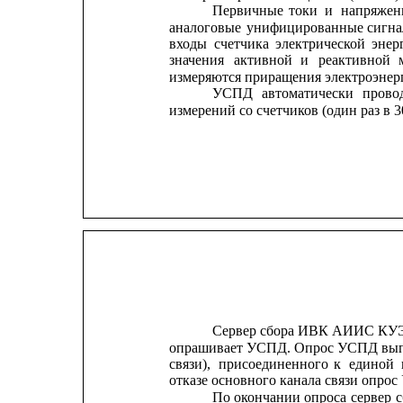
Первичные
токи
и
напряжен
аналоговые
унифицированные
сигна
входы
счетчика
электрической
энер
значения
активной
и
реактивной
измеряются приращения электроэнерг
УСПД
автоматически
прово
измерений со счетчиков (один раз в 
Сервер сбора ИВК АИИС КУЭ
опрашивает УСПД. Опрос УСПД выпо
связи),
присоединенного
к
единой
отказе основного канала связи опро
По 
окончании
опроса 
сервер 
с