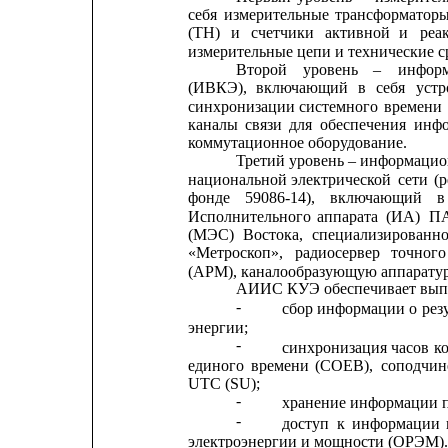
себя
измерительные
трансформатор
(ТН)
и
счетчики
активной
и
реа
измерительные цепи и технические с
Второй
уровень
–
инфор
(ИВКЭ),
включающий
в
себя
устр
синхронизации
системного
времени
каналы
связи
для
обеспечения
инфо
коммутационное оборудование.
Третий уровень – информац
национальной
электрической
сети
(
фонде
59086-14),
включающий
в
Исполнительного
аппарата
(ИА)
П
(МЭС)
Востока,
специализированн
«Метроскоп»,
радиосервер
точного
(АРМ), каналообразующую аппаратуру
АИИС КУЭ обеспечивает вып
-
сбор информации
о 
рез
энергии;
-
синхронизация
часов
к
единого
времени
(СОЕВ),
соподчин
UTC (SU);
-
хранение информации п
-
доступ
к
информации
электроэнергии и мощности (ОРЭМ).