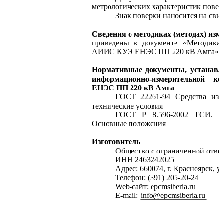
метрологических характеристик пове
Знак поверки наносится на с
Сведения о методиках (методах) из
приведены
в
документе
«Методик
АИИС КУЭ ЕНЭС ПП 220 кВ Амга», с
Нормативные
документы,
устана
информационно-измерительной
к
ЕНЭС ПП 220 кВ Амга
ГОСТ
22261-94
Средства
и
технические условия
ГОСТ
Р
8.596-2002
ГСИ.
Основные положения
Изготовитель
Общество с ограниченной о
ИНН 2463242025
Адрес: 660074, г. Красноярск, у
Телефон: (391) 205-20-24
Web-сайт: epcmsiberia.ru
E-mail: 
info@epcmsiberia.ru