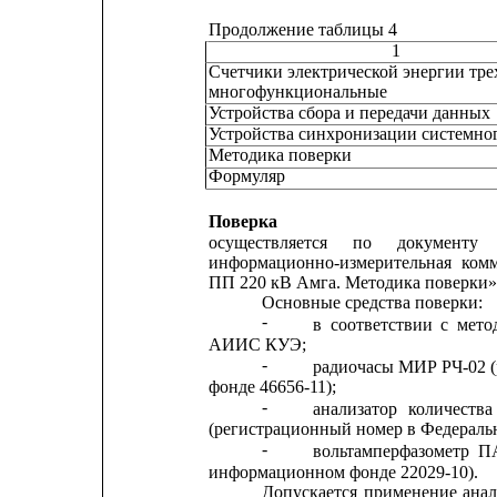
Продолжение таблицы 4
1
Счетчики электрической энергии тр
многофункциональные
Устройства сбора и передачи данных
Устройства синхронизации системно
Методика поверки
Формуляр
Поверка
осуществляется
по
документу
информационно-измерительная
комм
ПП 220 кВ Амга. Методика поверки»
Основные средства поверки:
-
в
соответствии
с
мето
АИИС КУЭ;
-
радиочасы МИР РЧ-02 
фонде 46656-11);
-
анализатор
количества
(регистрационный номер в Федераль
-
вольтамперфазометр
П
информационном фонде 22029-10).
Допускается
применение
ана