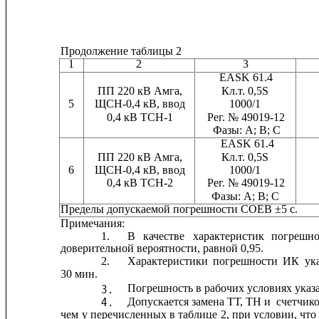
Продолжение таблицы 2
1
2
3
EASK 61.4
ПП 220 кВ Амга,
Кл.т. 0,5S
5
ЩСН-0,4 кВ, ввод
1000/1
0,4 кВ ТСН-1            Рег. № 49019-12
Фазы: А; В; С
EASK 61.4
ПП 220 кВ Амга,
Кл.т. 0,5S
6
ЩСН-0,4 кВ, ввод
1000/1
0,4 кВ ТСН-2            Рег. № 49019-12
Фазы: А; В; С
Пределы допускаемой погрешности СОЕВ ±5 с.
Примечания:
1.
В
качестве
характеристик
погрешно
доверительной вероятности, равной 0,95.
2.
Характеристики
погрешности
ИК
ук
30 мин.
Погрешность в рабочих условиях указан
3.
Допускается замена ТТ, ТН и
счетчико
4.
чем
у перечисленных
в
таблице
2,
при
условии,
что