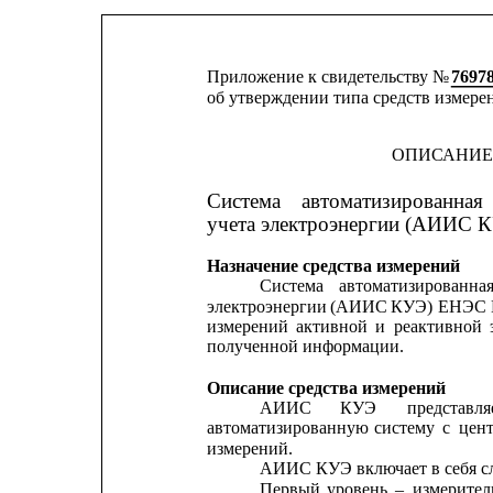
Приложение к свидетельству № 
7697
об утверждении типа средств измере
ОПИСАНИЕ
Система
автоматизированная
учета электроэнергии (АИИС 
Назначение средства измерений
Система
автоматизированна
электроэнергии
(АИИС
КУЭ)
ЕНЭС
измерений
активной
и
реактивной
полученной информации.
Описание средства измерений
АИИС
КУЭ
представля
автоматизированную
систему
с
цен
измерений.
АИИС КУЭ включает в себя с
Первый
уровень
–
измерите