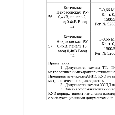
Котельная
Т-0,66 М
Некрасовская, РУ-
Кл. т. 0
56     
0,4кВ, панель 2,
1500/
ввод 0,4кВ Ввод
Рег. № 526
Т2
Котельная
Т-0,66 М
Некрасовская, РУ-
Кл. т. 0
57
0,4кВ, панель 15,
1500/
ввод 0,4кВ Ввод
Рег. № 526
Т4
Примечания:
1
Допускается
замена
ТТ,
Т
метрологическими
характеристиками
н
Предприятие-владелец
АИИС
КУЭ
не
п
метрологических характеристик.
2
Допускается замена УСПД на
3
Замена
оформляется
техниче
КУЭ
порядке,
вносят изменения в
экспл
с эксплуатационными документами на