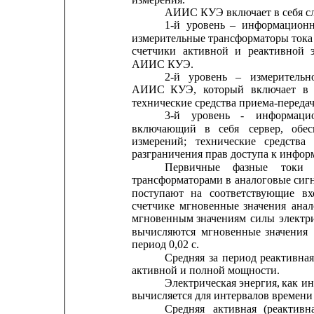
АИИС КУЭ включает в себя с
1-й
уровень
–
информационн
измерительные 
трансформаторы 
тока
счетчики
активной
и
реактивной
АИИС КУЭ.
2-й
уровень
–
измерительн
АИИС
КУЭ,
который
включает
в
технические средства приема-переда
3-й
уровень
-
информаци
включающий
в
себя
сервер,
обе
измерений;
технические
средства
разграничения прав доступа к инфор
Первичные
фазные
токи
трансформаторами в 
аналоговые сиг
поступают
на
соответствующие
вх
счетчике
мгновенные
значения
ана
мгновенным
значениям
силы
электр
вычисляются
мгновенные
значения
период 0,02 с.
Средняя
за
период
реактивная
активной и полной мощности.
Электрическая
энергия,
как
ин
вычисляется для интервалов времени
Средняя
активная
(реактивн