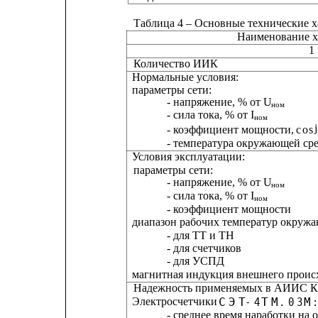
Таблица 4 – Основные технические 
Наименование х
1
Количество ИИК
Нормальные условия:
параметры сети:
- напряжение, % от U
ном
- сила тока, % от I
ном
- коэффициент мощности, 
cos
- температура окружающей сре
Условия эксплуатации:
параметры сети:
- напряжение, % от U
ном
- сила тока, % от I
ном
- коэффициент мощности
диапазон рабочих температур окружа
- для ТТ и ТН
- для счетчиков
- для УСПД
магнитная индукция внешнего происх
Надежность применяемых в АИИС К
Электросчетчики 
СЭТ
-4
ТМ
.03
М
- среднее время наработки на о