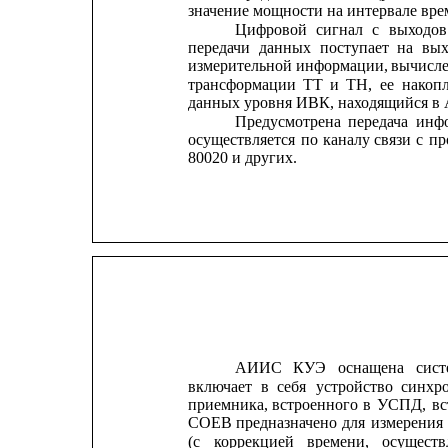
значение мощности на интервале вре
Цифровой
сигнал
с
выходов
передачи
данных
поступает
на
вых
измерительной
информации,
вычисл
трансформации
ТТ
и
ТН,
ее
накоп
данных уровня ИВК, находящийся в 
Предусмотрена
передача
инф
осуществляется
по
каналу
связи
с
пр
80020 и других.
АИИС
КУЭ
оснащена
сис
включает
в
себя
устройство
синхр
приемника,
встроенного
в
УСПД,
в
СОЕВ
предназначено
для
измерения
(с
коррекцией
времени,
осуществ