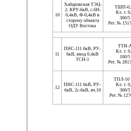
Хабаровская ТЭЦ-
ТШП-0,
2, КРУ-6кВ, с.6Н-
Кл. т. 0
10     
0,4кВ, Ф-0,4кВ в
300/5
сторону объекта
Рег. № 151
ОДУ Востока
ТТИ-
ПНС-111 6кВ, РУ-
Кл. т. 0
11
6кВ, ввод 0,4кВ
100/5
ТСН-1
Рег. № 281
ТПЛ-10
ПНС-111 6кВ, РУ-
Кл. т. 0
12
6кВ, 2с-6кВ, яч.10
300/5
Рег. № 127