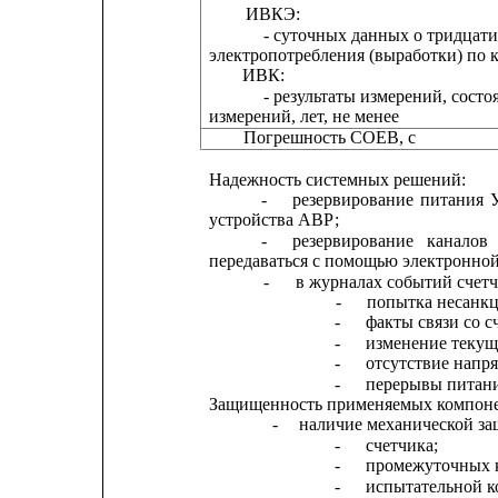
ИВКЭ:
- суточных данных о тридца
электропотребления (выработки) по к
ИВК:
- результаты измерений, состо
измерений, лет, не менее                                
Погрешность СОЕВ, с                              
Надежность системных решений:
-
резервирование
питания
устройства АВР;
-
резервирование
каналов
передаваться с помощью электронной
-     
в журналах событий счет
-     
попытка несанкц
-
факты связи со 
-
изменение текущ
-
отсутствие напр
-
перерывы питан
Защищенность применяемых компоне
-
наличие механической за
-
счетчика;
-
промежуточных 
-
испытательной к