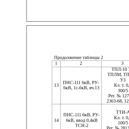
Продолжение таблицы 2
1
2
3
ТПЛ-10 
ТПЛМ, ТП
У3
ПНС-111 6кВ, РУ-
13
Кл. т. 0
6кВ, 1с-6кВ, яч.13
300/5
Рег. № 127
2363-68, 1
ТТИ-
ПНС-111 6кВ, РУ-
Кл. т. 0
14
6кВ, ввод 0,4кВ
100/5
ТСН-2
Рег. № 281