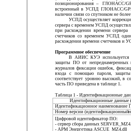
позиционирования
–
ГЛОНАСС/GP
встроенный
в
УСПД
ГЛОНАСС/GPS
наличии связи со спутником не более
УСПД
осуществляет
коррекц
сервера с временем УСПД осуществля
при
расхождении
времени
сервера
счетчиков
со
временем
УСПД
оди
расхождении времени счетчиков и УС
Программное обеспечение
В
АИИС
КУЭ
используется
защиты
ПО
от
непреднамеренных
журналов
фиксации
ошибок,
фикса
входа
с
помощью
пароля,
защиты
соответствует
уровню
высокий,
в
с
часть ПО приведена в таблице 1.
Таблица 1 - Идентификационные да
Идентификационные данные (
Идентификационное наименование 
Номер версии (идентификационный 
н
Цифровой идентификатор ПО:
- сервер сбора данных SERVER_MZ4.
- АРМ Энергетика ASCUE_MZ4.dll