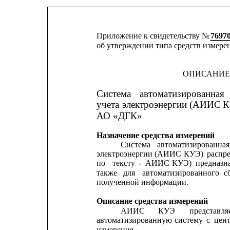
Приложение к свидетельству № 
7697
об утверждении типа средств измере
ОПИСАНИЕ
Система
автоматизированная
учета
электроэнергии
(АИИС
К
АО «ДГК»
Назначение средства измерений
Система
автоматизированная
электроэнергии
(АИИС
КУЭ)
распр
по
тексту
-
АИИС
КУЭ)
предназн
также
для
автоматизированного
с
полученной информации.
Описание средства измерений
АИИС
КУЭ
представля
автоматизированную
систему
с
цен
измерения.