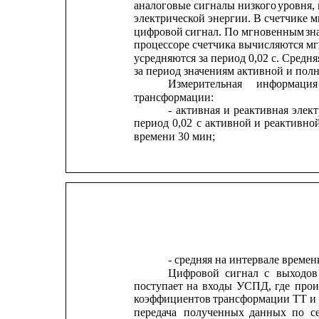
аналоговые сигналы низкого
уровня,
электрической энергии. В счетчике 
цифровой
сигнал. 
По 
мгновенным 
зн
процессоре счетчика вычисляются м
усредняются за период 0,02 с. Средн
за период значениям активной и пол
Измерительная
информация
трансформации:
-
активная
и
реактивная
элект
период
0,02
с
активной
и
реактивно
времени 30 мин;
- средняя на интервале времен
Цифровой
сигнал
с
выходов
поступает
на
входы
УСПД,
где
прои
коэффициентов 
трансформации ТТ и
передача
полученных
данных
по
с