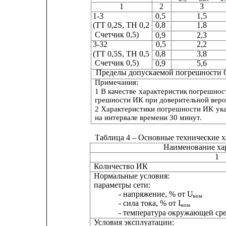
1
2
3
1-3                         
0,5               
1,5          
(ТТ 0,2S, ТН 0,2
0,8               
1,8          
Счетчик 0,5)        
0,9               
2,3          
3-32                       
0,5               
2,2          
(ТТ 0,5S, ТН 0,5
0,8               
3,8          
Счетчик 0,5)        
0,9               
5,6          
Пределы допускаемой погрешности СОЕВ, с        
Примечания:
1 В 
качестве
характеристик
погрешнос
грешности ИК при доверительной вероя
2 Характеристики
погрешности
ИК
ук
на интервале времени 30 минут.
Таблица 4 – Основные технические 
Наименование ха
1
Количество ИК
Нормальные условия:
параметры сети:
- напряжение, % от U
ном
- сила тока, % от I
ном
- температура окружающей ср
Условия эксплуатации: