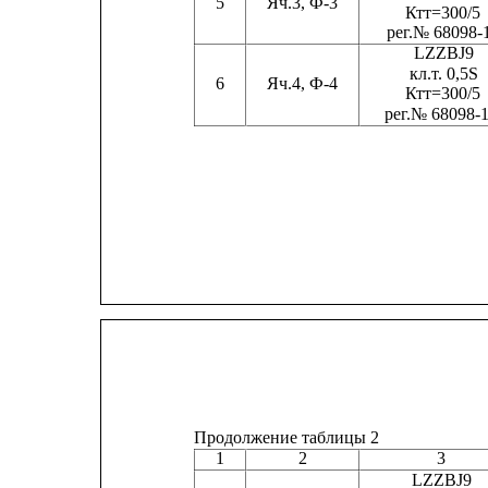
5
Яч.3, Ф-3
Ктт=300/5
ре
г
.№ 68098-
LZZBJ9
кл.
т
. 0,5S
6
Яч.4, Ф-4
Ктт=300/5
ре
г
.№ 68098-
Продолжение таблицы 2
1
2
3
LZZBJ9