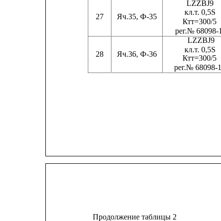
LZZBJ9
кл.
т
. 0,5S
27
Яч.35, Ф-35
Ктт=300/5
ре
г
.№ 68098-
LZZBJ9
кл.
т
. 0,5S
28
Яч.36, Ф-36
Ктт=300/5
ре
г
.№ 68098-
Продолжение таблицы 2