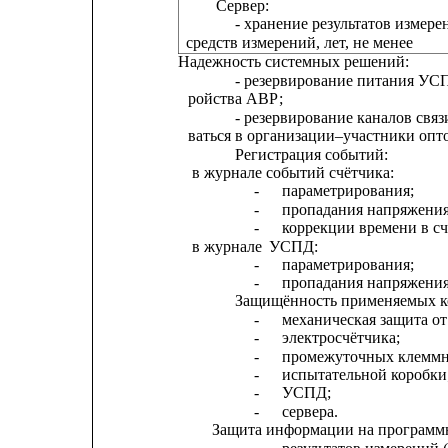
Сервер:
- хранение результатов измер
средств измерений, лет, не менее
Надежность системных решений:
- резервирование питания УС
ройства АВР;
- резервирование каналов связ
ваться в организации–участники опт
Регистрация событий:
в журнале событий счётчика:
-
параметрирования;
-
пропадания напряжения
-
коррекции времени в сч
в журнале
УСПД:
-
параметрирования;
-
пропадания напряжения
Защищённость применяемых к
-
механическая защита о
-
электросчётчика;
-
промежуточных клеммн
-
испытательной коробки
-
УСПД;
-
сервера.
Защита информации на программ