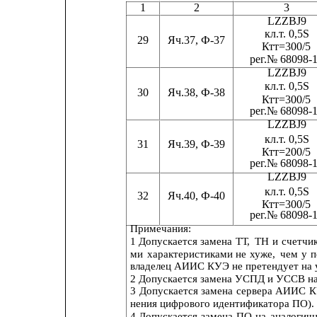
1
2
3
LZZBJ9       
кл.
т
. 0,5S
29
Яч.37, Ф-37
Ктт=300/5
ре
г
.№ 68098-
LZZBJ9       
кл.
т
. 0,5S
30
Яч.38, Ф-38
Ктт=300/5
ре
г
.№ 68098-
LZZBJ9       
кл.
т
. 0,5S
31
Яч.39, Ф-39
Ктт=200/5
ре
г
.№ 68098-
LZZBJ9       
кл.
т
. 0,5S
32
Яч.40, Ф-40
Ктт=300/5
ре
г
.№ 68098-
Примечания:
1 Допускается
замена
ТТ,
ТН
и
счетчи
ми
характеристиками
не
хуже,
чем
у
п
владелец АИИС КУЭ не претендует на 
2 Допускается замена УСПД и УССВ на
3
Допускается
замена
сервера
АИИС
К
нения цифрового идентификатора ПО).
4 Допускается
замена
ПО
на
аналогичн