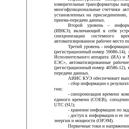
измерительные
трансформаторы
нап
многофункциональные
счетчики
ак
установленных
на
присоединениях,
приема-передачи данных.
Второй
уровень
–
инфор
(ИВКЭ),
включающий
в
себя
устр
синхронизации      
системного      
вре
автоматизированное рабочее место п
Третий
уровень
-
информацио
(регистрационный
номер
59086-14),
Исполнительного
аппарата
(ИА)
и
ЕЭС»,
автоматизированные
рабочие
(регистрационный
номер
40586-12),
передачи данных.
АИИС КУЭ обеспечивает вып
- сбор информации 
о результа
гии;
- синхронизация
времени
ком
единого
времени
(СОЕВ),
соподчин
UTC (SU);
- хранение информации по за
- доступ
к
информации
и
ее 
пе
энергии и мощности (ОРЭМ).
Первичные токи и напряжени