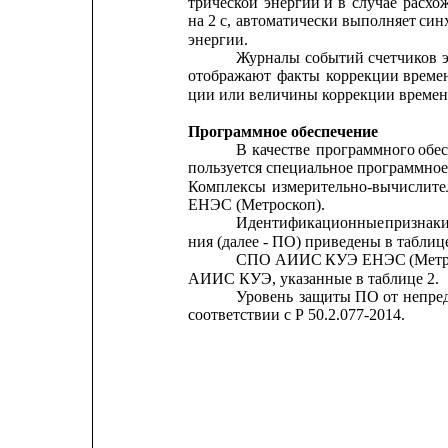
трической
энергии
и
в
случае
расхо
на
2 с,
автоматически
выполняет
син
энергии.
Журналы
событий
счетчиков
отображают
факты
коррекции
време
ции или величины коррекции времени
Программное обеспечение
В
качестве
программного
обе
пользуется специальное программн
Комплексы
измерительно-вычислит
ЕНЭС (Метроскоп).
Идентификационные
признак
ния (далее - ПО) приведены в таблице
СПО
АИИС
КУЭ
ЕНЭС
(Мет
АИИС КУЭ, указанные в таблице 2.
Уровень
защиты
ПО
от
непре
соответствии с Р 50.2.077-2014.