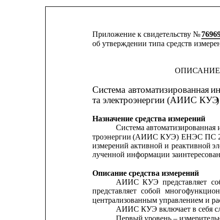
Приложение к свидетельству № 
7696
об утверждении типа средств измере
ОПИСАНИЕ
Система
автоматизированная
и
та электроэнергии (АИИС КУЭ
Назначение средства измерений
Система 
автоматизированная
троэнергии
(АИИС
КУЭ)
ЕНЭС
ПС
измерений
активной
и
реактивной
эл
лученной информации заинтересова
Описание средства измерений
АИИС
КУЭ
представляет
со
представляет
собой
многофункцион
централизованным управлением и ра
АИИС КУЭ включает в себя с
Первый 
уровень – измерител