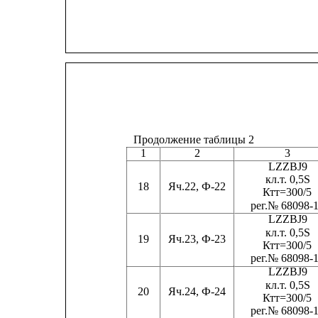
Продолжение таблицы 2
1
2
3
LZZBJ9
кл.
т
. 0,5S
18
Яч.22, Ф-22
Ктт=300/5
ре
г
.№ 68098-
LZZBJ9
кл.
т
. 0,5S
19
Яч.23, Ф-23
Ктт=300/5
ре
г
.№ 68098-
LZZBJ9
кл.
т
. 0,5S
20
Яч.24, Ф-24
Ктт=300/5
ре
г
.№ 68098-