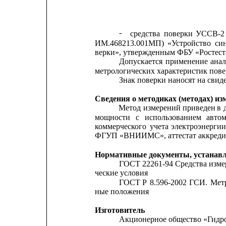
-
средства
поверки
УССВ-2
ИМ.468213.001МП)
«Устройство
си
верки», утвержденным ФБУ «Ростест-
Допускается
применение
ана
метрологических характеристик пове
Знак поверки наносят на сви
Сведения о методиках (методах) из
Метод 
измерений
приведен
в 
мощности
с
использованием
авто
коммерческого
учета
электроэнергии
ФГУП «ВНИИМС», аттестат аккредита
Нормативные документы, устана
ГОСТ 22261-94 Средства изме
ческие условия
ГОСТ
Р
8.596-2002
ГСИ.
Мет
ные положения
Изготовитель
Акционерное общество «Гидр