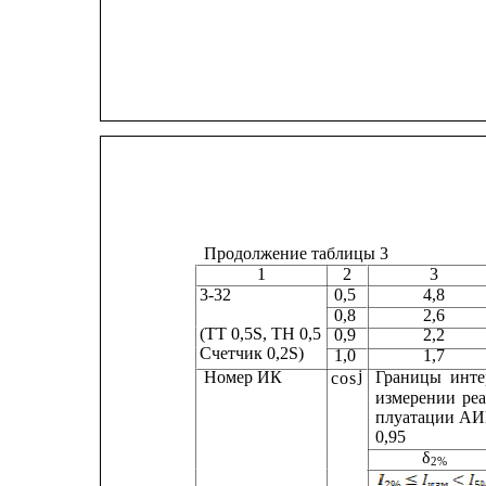
Продолжение таблицы 3
1
2
3
3-32                       
0,5               
4,8          
0,8
2,6
(ТТ 0,5S, ТН 0,5
0,9
2,2
Счетчик 0,2S)
1,0
1,7
j
Номер ИК
Границы
инте
cos
измерении
ре
плуатации
АИ
0,95
δ
2%