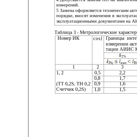
измерений.
5 Замена
оформляется 
техническим 
акт
порядке, 
вносят 
изменения 
в 
эксплуата
эксплуатационными документами на АИ
Таблица 3 - Метрологические характе
j
Номер ИК
Границы
инте
cos
измерении 
акт
тации АИИС КУ
δ
2%
1
2
3
1, 2                         
0,5               
2,2          
0,8
1,7
(ТТ 0,2S, ТН 0,2
0,9
1,6
Счетчик 0,2S)
1,0
1,5