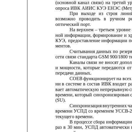
(основной
канал
связи)
на
третий
у
опроса ИВК АИИС КУЭ ЕНЭС (Метр
При
выходе
из
строя
лини
возможно
проводить
в
ручном
р
оптический порт.
На
верхнем
–
третьем
уровне
ной
информации,
формирование
и
х
КУЭ,
предоставление
информации
п
ментов.
Считывания
данных
по
резер
сети связи стандарта GSM 900/1800 
Каналы
связи
не
вносят
допол
и
мощности,
которые
передаются
от
передачи данных.
СОЕВ
функционирует
на
всех
ни
в
системе
в
состав
ИВК
входит
р
вает
автоматическую
непрерывную
с
времени,
который
синхронизирован
(SU).
Синхронизация
внутренних
ч
времени
УСПД
со
временем
УССВ-
текущего времени.
В 
процессе
сбора
информаци
раз
в
30
мин,
УСПД
автоматически