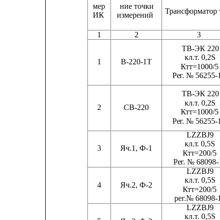
мер       
ние точки
Трансформатор 
ИК      
измерений
1
2
3
ТВ-ЭК 220
кл.
т
. 0,2S
1
В-220-1Т
Ктт=1000/5
Ре
г
. № 56255-
ТВ-ЭК 220
кл.
т
. 0,2S
2
СВ-220
Ктт=1000/5
Ре
г
. № 56255-
LZZBJ9
кл.
т
. 0,5S
3
Яч.1, Ф-1
Ктт=200/5
Ре
г
. № 68098-
LZZBJ9
кл.
т
. 0,5S
4
Яч.2, Ф-2
Ктт=200/5
ре
г
.№ 68098-
LZZBJ9
кл.
т
. 0,5S