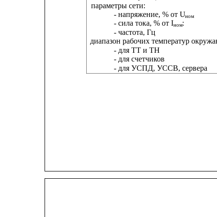
параметры сети:
- напряжение, % от U
ном
- сила тока, % от I
:
ном
- частота, Гц
диапазон рабочих температур окружа
- для ТТ и ТН
- для счетчиков
- для УСПД, УССВ, сервера