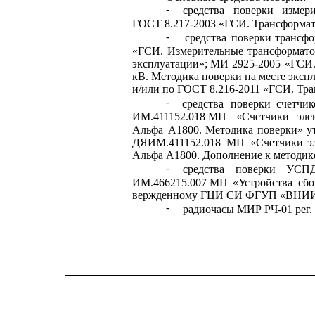
-
средства
поверки
измер
ГОСТ 8.217-2003 «ГСИ. Трансформат
-
средства
поверки
трансфо
«ГСИ.
Измерительные
трансформат
эксплуатации»;
МИ
2925-2005
«ГСИ
кВ. Методика поверки на месте эксп
и/или по ГОСТ 8.216-2011 «ГСИ. Тр
-
средства
поверки
счетчик
ИМ.411152.018 МП
«Счетчики
эле
Альфа
А1800.
Методика
поверки»
у
ДЯИМ.411152.018
МП
«Счетчики
э
Альфа А1800. Дополнение к методике
-
средства
поверки
УСП
ИМ.466215.007 
МП
«Устройства
сбо
вержденному ГЦИ СИ ФГУП «ВНИИМ
-
радиочасы МИР РЧ-01 рег.