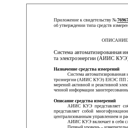
Приложение к свидетельству № 
7696
об утверждении типа средств измере
ОПИСАНИЕ
Система
автоматизированная
и
та электроэнергии (АИИС КУЭ
Назначение средства измерений
Система 
автоматизированная
троэнергии
(АИИС
КУЭ)
ЕНЭС
ПП
мерений
активной
и
реактивной
элек
ченной информации заинтересованн
Описание средства измерений
АИИС
КУЭ
представляет
со
представляет
собой
многофункцион
централизованным управлением и ра
АИИС КУЭ включает в себя с
Первый 
уровень – измерител