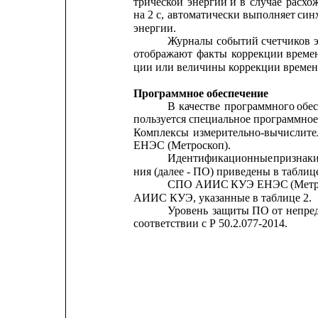
трической
энергии
и
в
случае
расхо
на
2 с,
автоматически
выполняет
син
энергии.
Журналы
событий
счетчиков
отображают
факты
коррекции
време
ции или величины коррекции времени
Программное обеспечение
В
качестве
программного
обе
пользуется специальное программн
Комплексы
измерительно-вычислит
ЕНЭС (Метроскоп).
Идентификационные
признак
ния (далее - ПО) приведены в таблице
СПО
АИИС
КУЭ
ЕНЭС
(Мет
АИИС КУЭ, указанные в таблице 2.
Уровень
защиты
ПО
от
непре
соответствии с Р 50.2.077-2014.