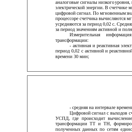
аналоговые сигналы низкого
уровня,
электрической энергии. В счетчике 
цифровой
сигнал. 
По 
мгновенным 
зн
процессоре счетчика вычисляются м
усредняются за период 0,02 с. Средн
за период значениям активной и пол
Измерительная
информация
трансформации:
-
активная
и
реактивная
элект
период
0,02
с
активной
и
реактивно
времени 30 мин;
- средняя на интервале времен
Цифровой
сигнал
с
выходов
с
УСПД,
где
происходит
вычислени
трансформации
ТТ
и
ТН,
формиро
полученных
данных
по
сетям
един