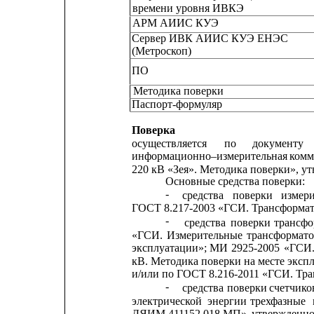
времени
уровня
ИВКЭ
АРМ АИИС КУЭ
Сервер ИВК АИИС КУЭ ЕНЭС
(Метроскоп)
ПО
Методика поверки
Паспорт-формуляр
Поверка
осуществляется
по
документу
информационно–измерительная
комм
220 кВ «Зея». Методика поверки»
Основные средства поверки:
-
средства
поверки
измер
ГОСТ 8.217-2003 «ГСИ. Трансформат
-
средства
поверки
трансфо
«ГСИ.
Измерительные
трансформат
эксплуатации»;
МИ
2925-2005
«ГСИ
кВ. Методика поверки на месте эксп
и/или по ГОСТ 8.216-2011 «ГСИ. Тр
-
средства 
поверки
счетчико
электрической
энергии
трехфазные
ДЯИМ.411152.018 МП»
утвержденн