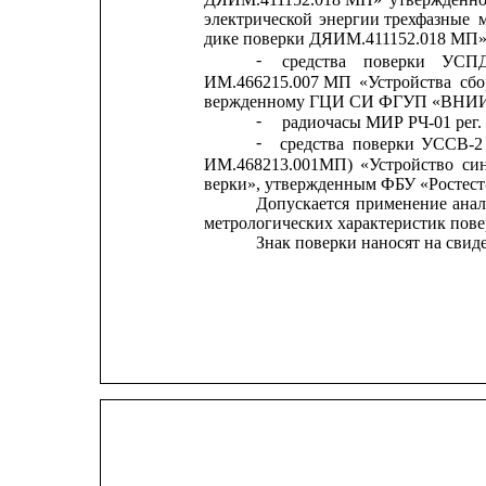
электрической
энергии
трехфазные
дике поверки ДЯИМ.411152.018 МП» 
-
средства
поверки
УСП
ИМ.466215.007 
МП
«Устройства
сбо
вержденному ГЦИ СИ ФГУП «ВНИИМ
-
радиочасы МИР РЧ-01 рег.
-
средства
поверки
УССВ-2
ИМ.468213.001МП)
«Устройство
си
верки», утвержденным ФБУ «Ростест-
Допускается
применение
ана
метрологических характеристик пове
Знак поверки наносят на сви