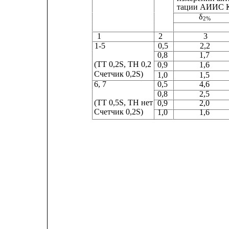
тации АИИС КУ
δ
2%
1                            
2                    3           
1-5                         
0,5               
2,2          
0,8
1,7
(ТТ 0,2S, ТН 0,2
0,9
1,6
Счетчик 0,2S)
1,0
1,5
6, 7
0,5
4,6
0,8
2,5
(ТТ 0,5S, ТН нет
0,9
2,0
Счетчик 0,2S)
1,0
1,6