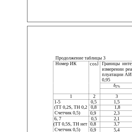
Продолжение таблицы 3
j
Номер ИК
Границы
инте
cos
измерении
ре
плуатации
АИ
0,95
δ
2%
1
2
3
1-5                         
0,5              
1,5           
(ТТ 0,2S, ТН 0,2
0,8              
1,8          
Счетчик 0,5)        
0,9              
2,3           
6, 7                         
0,5              
2,1           
(ТТ 0,5S, ТН нет
0,8              
3,7           
Счетчик 0,5)        
0,9              
5,4           