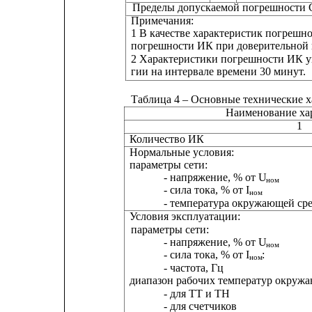
Пределы допускаемой погрешности СОЕВ, с        
Примечания:
1 В качестве характеристик погрешн
погрешности ИК при доверительной в
2 Характеристики погрешности ИК ук
гии на интервале времени 30 минут.
Таблица 4 – Основные технические 
Наименование ха
1
Количество ИК
Нормальные условия:
параметры сети:
- напряжение, % от U
ном
- сила тока, % от I
ном
- температура окружающей ср
Условия эксплуатации:
параметры сети:
- напряжение, % от U
ном
- сила тока, % от I
:
ном
- частота, Гц
диапазон рабочих температур окружа
- для ТТ и ТН
- для счетчиков