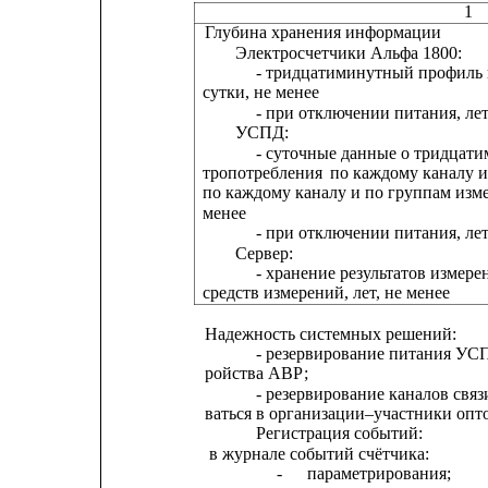
1
Глубина хранения информации
Электросчетчики Альфа 1800:
- тридцатиминутный профиль н
сутки, не менее
- при отключении питания, лет
УСПД:
- суточные данные о тридцат
тропотребления
по каждому каналу и
по каждому каналу и по группам изме
менее                                                          
- при отключении питания, лет
Сервер:
- хранение результатов измер
средств измерений, лет, не менее
Надежность системных решений:
- резервирование питания УС
ройства АВР;
- резервирование каналов связ
ваться в организации–участники опт
Регистрация событий:
в журнале событий счётчика:
-
параметрирования;