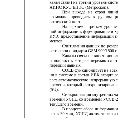
канал
связи)
на
третий
уровень
сист
АИИС КУЭ ЕНЭС (Метроскоп).
При
выходе
из
строя
лини
возможно
проводить
в
ручном
р
оптический порт.
На
верхнем
–
третьем
уровне
ной
информации,
формирование
и
х
КУЭ,
предоставление
информации
п
ментов.
Считывания
данных
по
резер
сети связи стандарта GSM 900/1800 и 
Каналы
связи
не
вносят
допол
и
мощности,
которые
передаются
от
передачи данных.
СОЕВ
функционирует
на
всех
ни
в
системе
в
состав
ИВК
входит
р
вает
автоматическую
непрерывную
с
времени,
который
синхронизирован
(SU).
Синхронизация
внутренних
ч
времени
УСПД
со
временем
УССВ-
текущего времени.
В 
процессе
сбора
информаци
раз
в
30
мин,
УСПД
автоматически