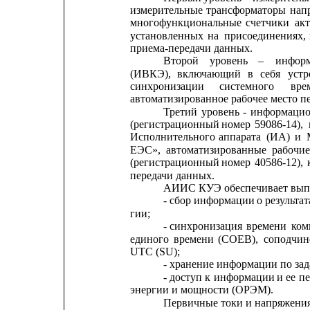
измерительные
трансформаторы
нап
многофункциональные
счетчики
ак
установленных
на
присоединениях,
приема-передачи данных.
Второй
уровень
–
инфор
(ИВКЭ),
включающий
в
себя
устр
синхронизации      
системного      
вре
автоматизированное рабочее место п
Третий
уровень
-
информацио
(регистрационный
номер
59086-14),
Исполнительного
аппарата
(ИА)
и
ЕЭС»,
автоматизированные
рабочие
(регистрационный
номер
40586-12),
передачи данных.
АИИС КУЭ обеспечивает вып
- сбор информации 
о результа
гии;
- синхронизация
времени
ком
единого
времени
(СОЕВ),
соподчин
UTC (SU);
- хранение информации по за
- доступ
к
информации
и
ее 
пе
энергии и мощности (ОРЭМ).
Первичные токи и напряжени