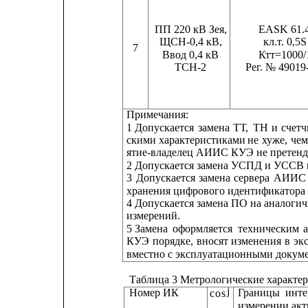
ПП 220 кВ Зея,
EASK 61.4
ЩСН-0,4 кВ,
кл.т. 0,5S
7
Ввод 0,4 кВ
Ктт=1000/
ТСН-2
Рег. № 49019
Примечания:
1 Допускается
замена
ТТ,
ТН
и
счетч
скими 
характеристиками 
не 
хуже,
че
ятие-владелец АИИС КУЭ не претенду
2 Допускается замена УСПД и УССВ 
3
Допускается
замена
сервера
АИИС
хранения цифрового идентификатора
4 Допускается замена ПО на аналогич
измерений.
5 Замена
оформляется
техническим
КУЭ
порядке,
вносят
изменения
в
эк
вместно с эксплуатационными докум
Таблица 3 Метрологические характе
j
Номер ИК
Границы
инте
cos
измерении 
акт