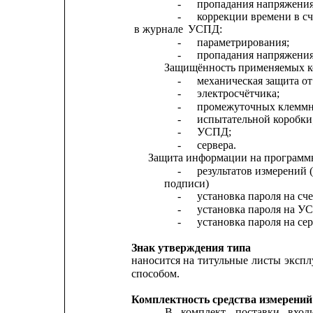
-
пропадания напряжения
-
коррекции времени в сч
в журнале
УСПД:
-
параметрирования;
-
пропадания напряжения
Защищённость применяемых к
-
механическая защита о
-
электросчётчика;
-
промежуточных клеммн
-
испытательной коробки
-
УСПД;
-
сервера.
Защита информации на программ
-
результатов измерений 
подписи)
-
установка пароля на сч
-
установка пароля на У
-
установка пароля на сер
Знак утверждения типа
наносится
на
титульные
листы
экспл
способом.
Комплектность средства измерений
В
комплект
поставки
вход