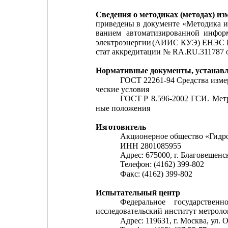
Сведения о методиках (методах) из
приведены
в
документе
«Методика
и
ванием
автоматизированной
инфор
электроэнергии 
(АИИС КУЭ) ЕНЭС П
стат аккредитации № RA.RU.311787 от
Нормативные документы, устана
ГОСТ 22261-94 Средства изме
ческие условия
ГОСТ
Р
8.596-2002
ГСИ.
Мет
ные положения
Изготовитель
Акционерное общество «Гидр
ИНН 2801085955
Адрес: 675000, г. Благовещенс
Телефон: (4162) 399-802
Факс: (4162) 399-802
Испытательный центр
Федеральное
государственн
исследовательский институт метрол
Адрес: 119631, г. Москва, ул. О