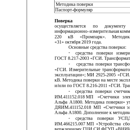
Методика поверки
Паспорт-форм
у
ляр
Поверка
осуществляется
по
документу
информационно–измерительная
комм
220
кВ
«Промпарк».
Методика 
«31» октября 2019 года.
Основные средства поверки:
-
средства
поверки
измер
ГОСТ 8.217-2003 «ГСИ. Трансформат
-
средства
поверки
трансфо
«ГСИ.
Измерительные
трансформат
эксплуатации»;
МИ
2925-2005
«ГСИ
кВ. Методика поверки на месте эксп
и/или по ГОСТ 8.216-2011 «ГСИ. Тр
-
средства
поверки
счетчик
ИМ.411152.018 МП
«Счетчики
эле
Альфа
А1800.
Методика
поверки»
у
ДЯИМ.411152.018
МП
«Счетчики
э
Альфа А1800. Дополнение к методике
-
средства
поверки
УСП
ИМ.466215.007 
МП
«Устройства
сбо
вержденному ГЦИ СИ ФГУП «ВНИИМ