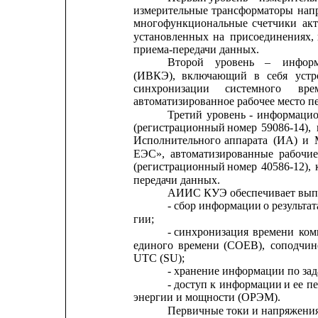
измерительные
трансформаторы
нап
многофункциональные
счетчики
ак
установленных
на
присоединениях,
приема-передачи данных.
Второй
уровень
–
инфор
(ИВКЭ),
включающий
в
себя
устр
синхронизации      
системного      
вре
автоматизированное рабочее место п
Третий
уровень
-
информацио
(регистрационный
номер
59086-14),
Исполнительного
аппарата
(ИА)
и
ЕЭС»,
автоматизированные
рабочие
(регистрационный
номер
40586-12),
передачи данных.
АИИС КУЭ обеспечивает вып
- сбор информации 
о результа
гии;
- синхронизация
времени
ком
единого
времени
(СОЕВ),
соподчин
UTC (SU);
- хранение информации по за
- доступ
к
информации
и
ее 
пе
энергии и мощности (ОРЭМ).
Первичные токи и напряжени