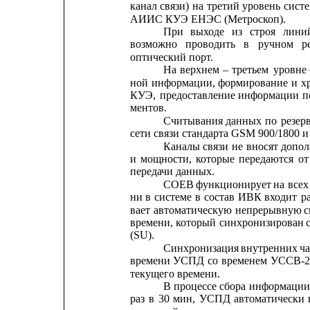
канал
связи)
на
третий
уровень
сист
АИИС КУЭ ЕНЭС (Метроскоп).
При
выходе
из
строя
лини
возможно
проводить
в
ручном
р
оптический порт.
На
верхнем
–
третьем
уровне
ной
информации,
формирование
и
х
КУЭ,
предоставление
информации
п
ментов.
Считывания
данных
по
резер
сети связи стандарта GSM 900/1800 и 
Каналы
связи
не
вносят
допол
и
мощности,
которые
передаются
от
передачи данных.
СОЕВ
функционирует
на
всех
ни
в
системе
в
состав
ИВК
входит
р
вает
автоматическую
непрерывную
с
времени,
который
синхронизирован
(SU).
Синхронизация
внутренних
ч
времени
УСПД
со
временем
УССВ-
текущего времени.
В 
процессе
сбора
информаци
раз
в
30
мин,
УСПД
автоматически