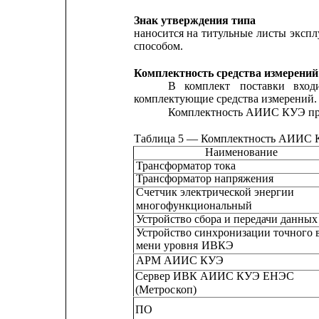
Знак утверждения типа
наносится
на
титульные
листы
экспл
способом.
Комплектность средства измерений
В
комплект
поставки
вход
комплектующие средства измерений.
Комплектность АИИС КУЭ пред
Таблица 5 — Комплектность АИИС
Наименование
Трансформатор тока
Трансформатор напряжения
Счетчик электрической энергии
многофункциональный
Устройство сбора и передачи данных
Устройство синхронизации точного 
мени
уровня
ИВКЭ
АРМ АИИС КУЭ
Сервер ИВК АИИС КУЭ ЕНЭС
(Метрос
к
оп)
ПО