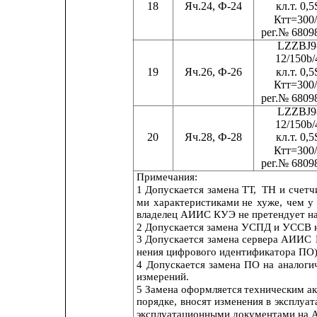
18
Яч.24, Ф-24
кл.
т
. 0,5S
Ктт=300/
ре
г
.№ 6809
LZZBJ9
12/150b/
19
Яч.26, Ф-26
кл.
т
. 0,5S
Ктт=300/
ре
г
.№ 6809
LZZBJ9
12/150b/
20
Яч.28, Ф-28
кл.
т
. 0,5S
Ктт=300/
ре
г
.№ 6809
Примечания:
1 Допускается
замена
ТТ,
ТН
и
счетч
ми
характеристиками
не
хуже,
чем
у
владелец АИИС КУЭ не претендует на
2 Допускается замена УСПД и УССВ н
3 Допускается
замена
сервера
АИИС
нения цифрового идентификатора ПО)
4
Допускается
замена
ПО
на
аналоги
измерений.
5 Замена
оформляется 
техническим 
а
порядке, 
вносят 
изменения 
в 
эксплуа
эксплуатационными документами на 