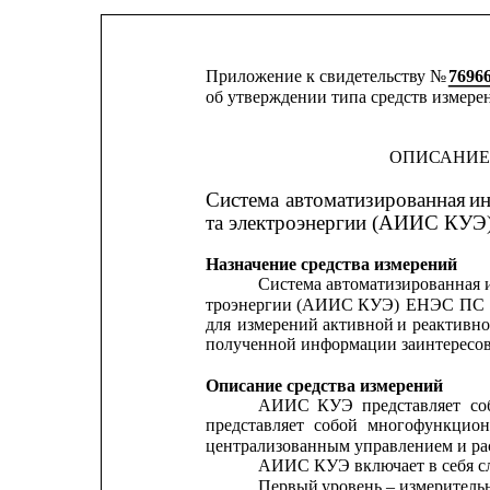
Приложение к свидетельству № 
7696
об утверждении типа средств измере
ОПИСАНИЕ
Система
автоматизированная
и
та электроэнергии (АИИС КУ
Назначение средства измерений
Система 
автоматизированная
троэнергии
(АИИС
КУЭ)
ЕНЭС
ПС
для
измерений
активной
и
реактивн
полученной информации заинтересо
Описание средства измерений
АИИС
КУЭ
представляет
со
представляет
собой
многофункцион
централизованным управлением и ра
АИИС КУЭ включает в себя с
Первый 
уровень – измерител