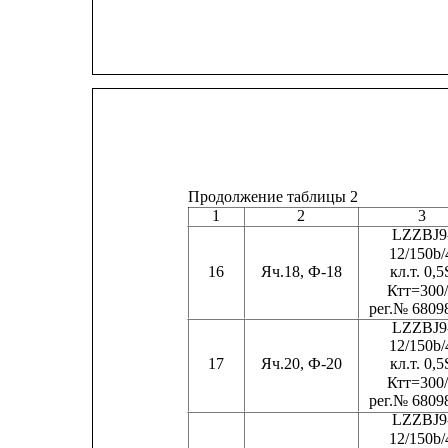
Продолжение таблицы 2
1
2
3
LZZBJ9
12/150b/
16
Яч.18, Ф-18
кл.
т
. 0,5S
Ктт=300/
ре
г
.№ 6809
LZZBJ9
12/150b/
17
Яч.20, Ф-20
кл.
т
. 0,5S
Ктт=300/
ре
г
.№ 6809
LZZBJ9
12/150b/