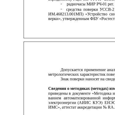
-
радиочасы МИР РЧ-01 рег.
-
средства
поверки
УССВ-2
ИМ.468213.001МП)
«Устройство
си
верки», утвержденным ФБУ «Ростест-
Допускается
применение
ана
метрологических характеристик пове
Знак поверки наносят на сви
Сведения о методиках (методах) из
приведены
в
документе
«Методика
и
ванием
автоматизированной
инфор
электроэнергии
(АИИС
КУЭ)
ЕНЭ
ИМС», аттестат аккредитации № RA.R