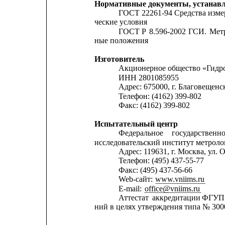
Нормативные документы, устана
ГОСТ 22261-94 Средства изме
ческие условия
ГОСТ
Р
8.596-2002
ГСИ.
Мет
ные положения
Изготовитель
Акционерное общество «Гидр
ИНН 2801085955
Адрес: 675000, г. Благовещенс
Телефон: (4162) 399-802
Факс: (4162) 399-802
Испытательный центр
Федеральное
государственн
исследовательский институт метрол
Адрес: 119631, г. Москва, ул. О
Телефон: (495) 437-55-77
Факс: (495) 437-56-66
Web-сайт: 
www.vniims.ru
E-mail: 
office@vniims.ru
Аттестат
аккредитации
ФГУП
ний в целях утверждения типа № 30004