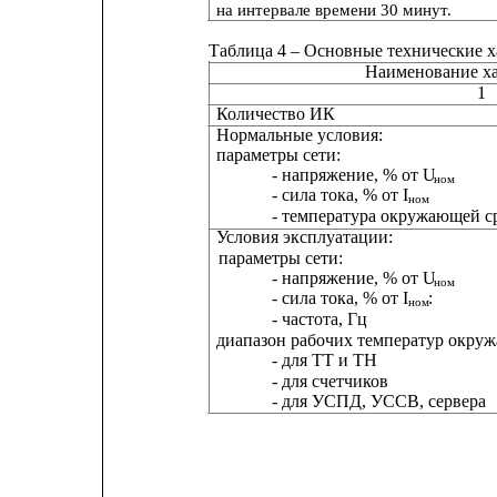
на интервале времени 30 минут.
Таблица 4 – Основные технические 
Наименование х
1
Количество ИК
Нормальные условия:
параметры сети:
- напряжение, % от U
ном
- сила тока, % от I
ном
- температура окружающей с
Условия эксплуатации:
параметры сети:
- напряжение, % от U
ном
- сила тока, % от I
:
ном
- частота, Гц
диапазон рабочих температур окруж
- для ТТ и ТН
- для счетчиков
- для УСПД, УССВ, сервера