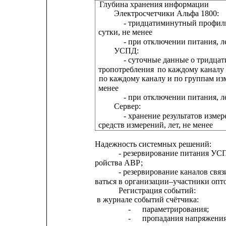
Глубина хранения информации
Электросчетчики Альфа 1800:
- тридцатиминутный профиль
сутки, не менее
- при отключении питания, ле
УСПД:
- суточные данные о тридца
тропотребления
по каждому каналу
по каждому каналу и по группам из
менее                                                       
- при отключении питания, ле
Сервер:
- хранение результатов изме
средств измерений, лет, не менее
Надежность системных решений:
- резервирование питания УС
ройства АВР;
- резервирование каналов связ
ваться в организации–участники опт
Регистрация событий:
в журнале событий счётчика:
-
параметрирования;
-
пропадания напряжения