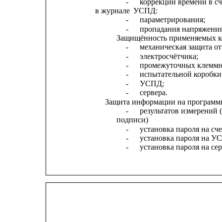
-
коррекции времени в сч
в журнале
УСПД:
-
параметрирования;
-
пропадания напряжения
Защищённость применяемых к
-
механическая защита о
-
электросчётчика;
-
промежуточных клеммн
-
испытательной коробки
-
УСПД;
-
сервера.
Защита информации на программ
-
результатов измерений 
подписи)
-
установка пароля на сч
-
установка пароля на У
-
установка пароля на сер