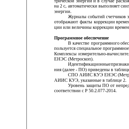
трической
энергии
и
в
случае
расхо
на
2 с,
автоматически
выполняет
син
энергии.
Журналы
событий
счетчиков
отображают
факты
коррекции
време
ции или величины коррекции времени
Программное обеспечение
В
качестве
программного
обе
пользуется специальное программн
Комплексы
измерительно-вычислит
ЕНЭС (Метроскоп).
Идентификационные
признак
ния (далее - ПО) приведены в таблице
СПО
АИИС
КУЭ
ЕНЭС
(Мет
АИИС КУЭ, указанные в таблице 2.
Уровень
защиты
ПО
от
непре
соответствии с Р 50.2.077-2014.