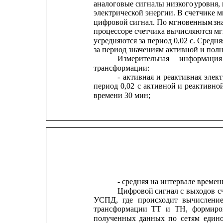
аналоговые сигналы низкого
уровня,
электрической энергии. В счетчике 
цифровой
сигнал. 
По 
мгновенным 
зн
процессоре счетчика вычисляются м
усредняются за период 0,02 с. Средн
за период значениям активной и пол
Измерительная
информация
трансформации:
-
активная
и
реактивная
элект
период
0,02
с
активной
и
реактивно
времени 30 мин;
- средняя на интервале времен
Цифровой
сигнал
с
выходов
с
УСПД,
где
происходит
вычислени
трансформации
ТТ
и
ТН,
формиро
полученных
данных
по
сетям
един