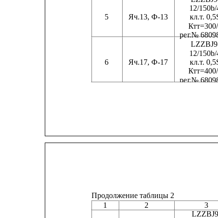
12/150b/
5
Яч.13, Ф-13
кл.
т
. 0,5S
Ктт=300
ре
г
.№ 6809
LZZBJ9
12/150b/
6
Яч.17, Ф-17
кл.
т
. 0,5S
Ктт=400
ре
г
.№ 6809
Продолжение таблицы 2
1
2
3
LZZBJ9