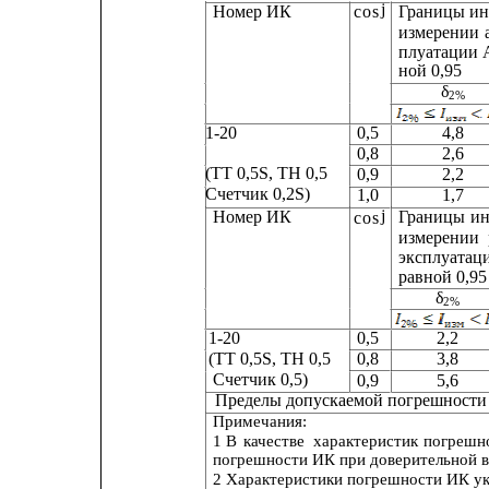
j
Номер ИК
Границы
ин
cos
измерении
плуатации
ной 0,95
δ
2%
1-20
0,5
4,8
0,8
2,6
(ТТ 0,5S, ТН 0,5
0,9
2,2
Счетчик 0,2S)
1,0
1,7
j
Номер ИК
Границы
ин
cos
измерении
эксплуатац
равной 0,95
δ
2%
1-20                          
0,5             
2,2        
(ТТ 0,5S, ТН 0,5      
0,8             
3,8        
Счетчик 0,5)           
0,9             
5,6        
Пределы допускаемой погрешности СОЕВ, с       
Примечания:
1 В
качестве
характеристик
погрешн
погрешности ИК при доверительной ве
2 Характеристики погрешности ИК у