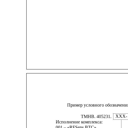
Пример условного обозначения
ХХХ-
ТМНВ. 405231.
Исполнение комплекса:
001 – «RFSens BTC»