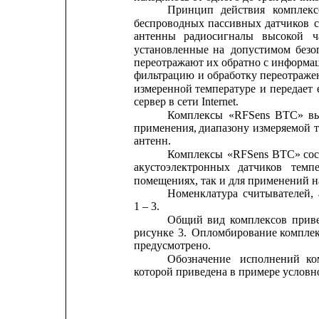
Принцип
действия
комплекс
беспроводных
пассивных
датчиков
антенны
радиосигналы
высокой
ч
установленные
на
допустимом
безо
переотражают их 
обратно с информа
фильтрацию
и 
обработку переотраж
измеренной
температуре
и
передает
сервер в сети Internet.
Комплексы
«RFSens
BTC»
в
применения,
диапазону 
измеряемой
антенн.
Комплексы
«RFSens
BTC»
со
акустоэлектронных
датчиков
темп
помещениях, так и для применений н
Номенклатура
считывателей,
1 – 3.
Общий
вид
комплексов
прив
рисунке
3.
Опломбирование
компле
предусмотрено.
Обозначение
исполнений
ко
которой приведена в примере условно