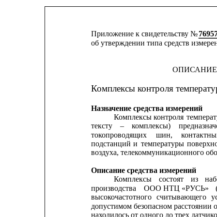
Приложение к свидетельству № 
7695
об утверждении типа средств измере
ОПИСАНИЕ
Комплексы контроля температ
Назначение средства измерений
Комплексы контроля 
температ
тексту
–
комплексы)
предназна
токопроводящих
шин,    
контактны
подстанций
и
температуры
поверхн
воздуха, телекоммуникационного обо
Описание средства измерений
Комплексы
состоят
из
наб
производства
ООО НТЦ «РУСЬ»
высокочастотного
считывающего
у
допустимом безопасном расстоянии от
находилось от одного до трех датчико