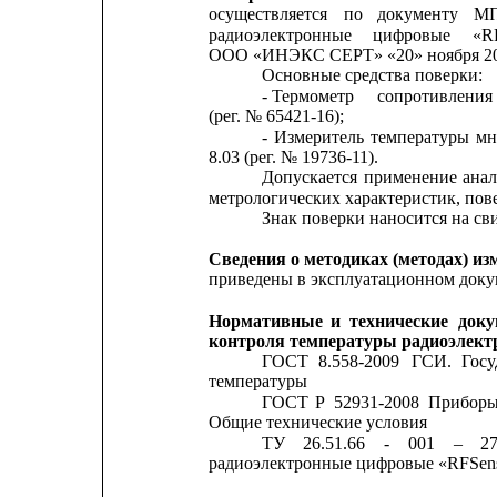
осуществляется
по
документу
МП
радиоэлектронные
цифровые
«R
ООО «ИНЭКС СЕРТ» «20» ноября 20
Основные средства поверки:
- Термометр
сопротивления
(рег. № 65421-16);
-
Измеритель
температуры
мн
8.03 (рег. № 19736-11).
Допускается
применение
ана
метрологических характеристик, пов
Знак поверки наносится на сви
Сведения о методиках (методах) из
приведены в эксплуатационном доку
Нормативные
и
технические
доку
контроля температуры радиоэлек
ГОСТ
8.558-2009
ГСИ.
Госу
температуры
ГОСТ
Р
52931-2008
Прибор
Общие технические условия
ТУ
26.51.66
-
001
–
2
радиоэлектронные цифровые «RFSens