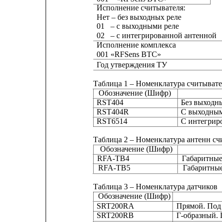
Исполнение считывателя:
Нет – без выходных реле
01
– с выходными реле
02
– с интегрированной антенной
Исполнение комплекса
001 «RFSens BTC»
Год утверждения ТУ
Таблица 1 – Номенклатура считыват
Обозначение (Шифр)
RST404                             
Без выходн
RST404R
С выходным
RST6514
С интегрир
Таблица 2 – Номенклатура антенн сч
Обозначение (Шифр)                               
RFA-ТВ4                          
Габаритные
RFA-ТВ5                          
Габаритные
Таблица 3 – Номенклатура датчиков
Обозначение (Шифр)
SRT200RA
Прямой. Под
SRT200RB
Г-образный. 