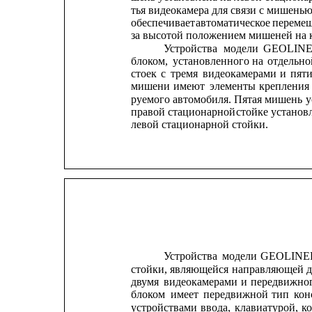
тья видеокамера для связи с мишенью
обеспечивает
автоматическое
переме
за высотой положением мишеней на к
Устройства
модели
GEOLIN
блоком,
установленного
на
отдельно
стоек
с
тремя
видеокамерами
и
пят
мишени
имеют
элементы
крепления
руемого автомобиля. Пятая мишень 
у
правой стационарной 
стойке 
установ
левой стационарной стойки.
Устройства
модели
GEOLINE
стойки, 
являющейся 
направляющей
д
двумя
видеокамерами
и
передвижно
блоком
имеет
передвижной
тип
кон
устройствами
ввода,
клавиатурой,
к