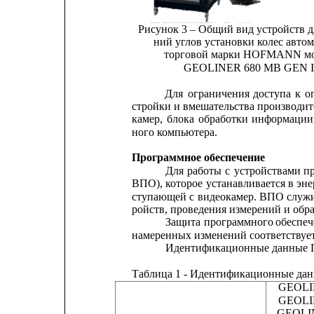
Рисунок 3 – Общий вид устройств д
ний углов установки колес авто
торговой марки HOFMANN м
GEOLINER 680 MB GEN I
Для
ограничения
доступа
к
о
стройки 
и 
вмешательства производит
камер,
блока
обработки
информации
ного компьютера.
Программное обеспечение
Для
работы
с
устройствами
п
ВПО), которое 
устанавливается в эн
ступающей
с
видеокамер.
ВПО
служ
ройств, проведения измерений и обра
Защита
программного
обеспеч
намеренных изменений соответствует 
Идентификационные данные П
Таблица 1 - Идентификационные дан
GEOLI
GEOLI
GEOLIN