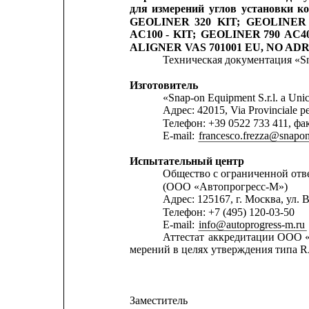
для
измерений
углов
установки
ко
GEOLINER
320
KIT;
GEOLINER
AC100
-
KIT;
GEOLINER
790
AC4
ALIGNER VAS 701001 EU, NO AD
Техническая документация «Sna
Изготовитель
«Snap-on Equipment S.r.l. a Uni
Адрес: 42015, Via Provinciale per
Телефон: +39 0522 733 411, фак
E-mail: 
francesco.frezza@snapo
Испытательный центр
Общество с ограниченной отв
(ООО «Автопрогресс-М»)
Адрес: 125167, г. Москва, ул. В
Телефон: +7 (495) 120-03-50
E-mail: 
info@autoprogress-m.ru
Аттестат
аккредитации
ООО
мерений в целях утверждения типа RA
Заместитель