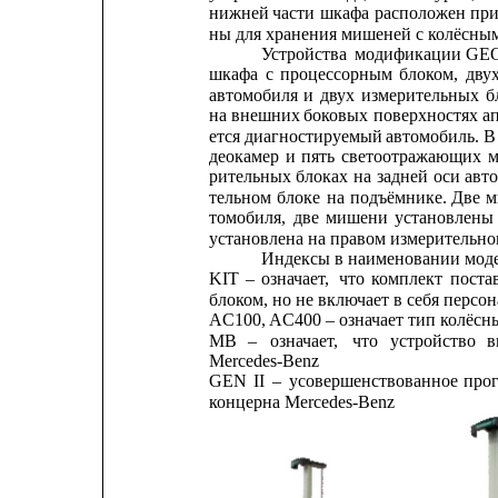
нижней
части 
шкафа 
расположен 
при
ны для хранения мишеней с колёсны
Устройства
модификации
GE
шкафа
с
процессорным
блоком,
дву
автомобиля
и
двух
измерительных
б
на 
внешних
боковых 
поверхностях 
а
ется диагностируемый 
автомобиль. В
деокамер
и
пять
светоотражающих
м
рительных
блоках
на
задней
оси
авт
тельном
блоке
на
подъёмнике.
Две
м
томобиля,
две
мишени
установлены
установлена на правом измерительно
Индексы в наименовании моде
KIT
–
означает,
что
комплект
поста
блоком, но не включает в себя персо
AC100, AC400 – означает тип колёсн
MB
–
означает,
что
устройство
в
Mercedes-Benz
GEN
II
–
усовершенствованное
про
концерна Mercedes-Benz