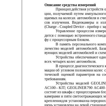
Описание средства измерений
Принцип
действия
устройств
ции,
получаемой
путем
импульсного
щаемых на колесах
автомобиля и сч
сов
излучения.
Видеокамеры
и
изл
(Charge - Coupled Device - прибор с з
Управление
процессом
измер
дится
с
помощью
встроенного
станд
фу с процессорным блоком.
В
память
персонального
комп
личество
моделей
автомобилей.
Баз
вующих моделей автомобилей и схемы
Устройства
обеспечивают
одн
всех четырех колес автомобиля.
В процессе диагностического 
мации
об
угловом
положении
колес
с
тической
оценкой
параметров
на
со
требованиям.
Устройства
моделей
GEOLIN
AC100
-
KIT;
GEOLINER
790
AC400
состоят из шкафа с процессорным бло
камерами и пяти светоотражающих м
крепления
для
установки
на
передних
шень установлена на левой стационар