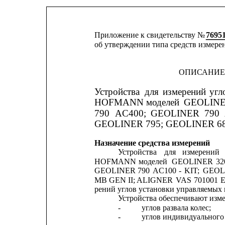
Приложение к свидетельству № 
7695
об утверждении типа средств измере
ОПИСАНИЕ
Устройства
для
измерений
угл
HOFMANN
моделей
GEOLIN
790
AC400;
GEOLINER
790
GEOLINER 795; GEOLINER 68
Назначение средства измерений
Устройства
для
измерений
HOFMANN
моделей
GEOLINER
32
GEOLINER
790
AC100
-
KIT;
GEOL
MB GEN 
II; ALIGNER 
VAS 
701001 
E
рений углов установки управляемых 
Устройства обеспечивают изм
-
углов развала колес;
-
углов индивидуального 