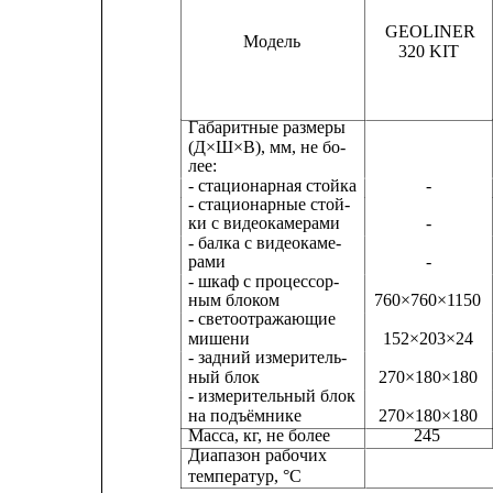
GEOLINER
Модель
320 KIT         
Габаритные размеры
(Д×Ш×В), мм, не бо-
лее:
- стационарная стойка
-
- стационарные стой-
ки с видеокамерами
-
- балка с видеокаме-
рами
-
- шкаф с процессор-
ным блоком
760×760×1150
- светоотражающие
мишени
152×203×24
- задний измеритель-
ный блок
270×180×180
- измерительный блок
на подъёмнике
270×180×180
Масса, кг, не более                   245               
Диапазон рабочих
температур, °С