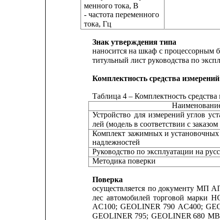
менного тока, В
- частота переменного
тока, Гц
Знак утверждения типа
наносится на 
шкаф 
с процессорным б
титульный лист руководства по эксп
Комплектность средства измерений
Таблица 4 – Комплектность средства
Наименовани
Устройство
для
измерений
углов
уст
лей (модель в соответствии с заказом
Комплект
зажимных
и
установочных
надлежностей
Руководство по эксплуатации на рус
Методика поверки
Поверка
осуществляется 
по 
документу 
МП
А
лес
автомобилей
торговой
марки
H
AC100;
GEOLINER
790
AC400;
GE
GEOLINER
795;
GEOLINER
680
M