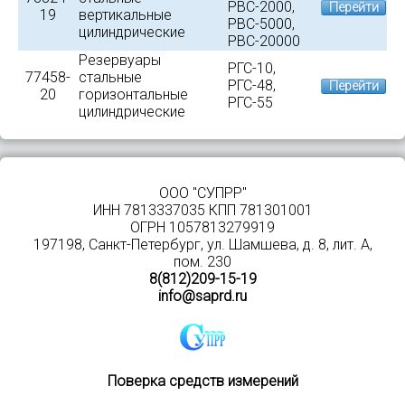
РВС-2000,
Перейти
19
вертикальные
РВС-5000,
цилиндрические
РВС-20000
Резервуары
РГС-10,
77458-
стальные
РГС-48,
Перейти
20
горизонтальные
РГС-55
цилиндрические
ООО "СУПРР"
Рисунок 1 – Общий вид резервуара стальног
ИНН 7813337035 КПП 781301001
ОГРН 1057813279919
Пломбирование резервуаров стальных 
197198, Санкт-Петербург, ул. Шамшева, д. 8, лит. А,
пом. 230
Программное обеспечение
8(812)209-15-19
отсутствует.
info@saprd.ru
Поверка средств измерений