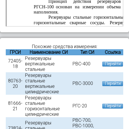
Принцип
действия
резервуаров
РГСН-100
основан
на
измерении
объема
не
наполнения.
Резервуары
стальные
горизонтальные
горизонтальные
сварные
сосуды.
Резервуа
устройствами
для
проведения
операций
по
приемо-раздаточными
патрубками
с
запор
клапаном; 
патрубком
слива 
подтоварной 
воды. 
от
статического
электричества
и
вторичных
Похожие средства измерения:
РГСН-100 – наземная.
ГРСИ
Наименование СИ
Тип СИ
Ссылка
Резервуары
стальные
горизонтальны
Резервуары
номерами
91,
92,
93,
98,
99,
100,
101,
102,
72405-
вертикальные
РВС-400
Перейти
«Газпромнефть-Аэро Томск».
18
стальные
Общий
вид
резервуаров
стальных
Резервуары
представлен на рисунке 1.
80763-
стальные
РВС-3000
Перейти
20
вертикальные
цилиндрические
Резервуары
81666-
стальные
РГС-20
Перейти
21
горизонтальные
цилиндрические
РВС-700,
Резервуары
РВС-1000,
73824-
стальные