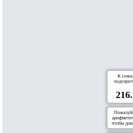
К сожа
подозрит
216.
Пожалуйс
арифметич
чтобы дока