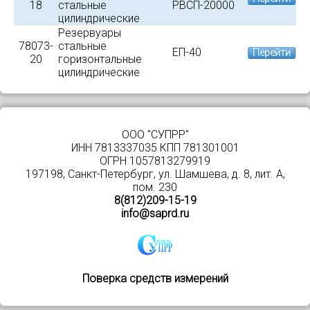
18
стальные
РВСП-20000
цилиндрические
Резервуары
78073-
стальные
ЕП-40
Перейти
20
горизонтальные
цилиндрические
ООО "СУПРР"
Рисунок 1 – Общий вид резервуаров сталь
ИНН 7813337035 КПП 781301001
ОГРН 1057813279919
Пломбирование
резервуаров
стальных
197198, Санкт-Петербург, ул. Шамшева, д. 8, лит. А,
предусмотрено.
пом. 230
8(812)209-15-19
Программное обеспечение
info@saprd.ru
отсутствует.
Поверка средств измерений