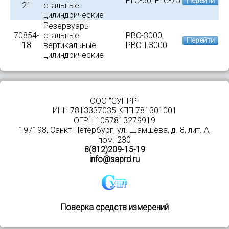
РГС-50, РГС-75
Перейти
21
стальные
цилиндрические
Резервуары
70854-
стальные
РВС-3000,
Перейти
18
вертикальные
РВСП-3000
цилиндрические
ООО "СУПРР"
ИНН 7813337035 КПП 781301001
ОГРН 1057813279919
197198, Санкт-Петербург, ул. Шамшева, д. 8, лит. А,
пом. 230
8(812)209-15-19
info@saprd.ru
Поверка средств измерений