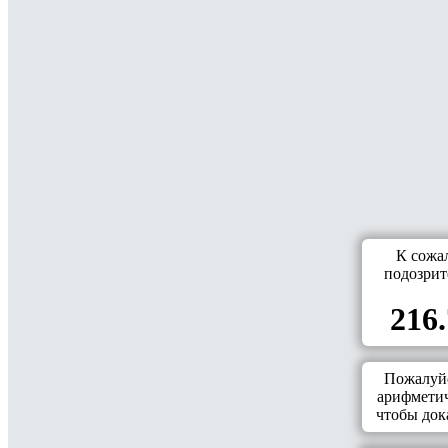
К сожа
подозрит
216.
Пожалуйс
арифметич
чтобы дока