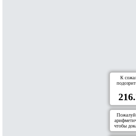
К сожа
подозрит
216.
Пожалуйс
арифметич
чтобы дока