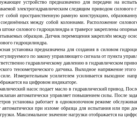
ружающее
устройство
предназначено
для
передачи
на
испыт
аваемой
электрогидравлическим
следящим
приводом
силового
г
ет
собой
пространственную
рамную
конструкцию,
образованн
соединённых
между
собой
колоннами.
Расположение
силовог
а штоке силового гидроцилиндра и траверсе закреплены опорны
ытываемых образцов. Датчик перемещения закреплён между ос
ового гидроцилиндра.
осная
установка
предназначена
для
создания
в
силовом
гидроц
регулируемого по закону управляющего сигнала от пункта управ
ветственно гидравлическому давлению в гидравлическом приво
ского
тензометрического
датчика.
Выходное
напряжение
этого
силе.
Измерительным
усилителем
усиливается
выходное
нап
ображается на цифровом индикаторе.
равлический
насос
подает
масло
в
гидравлический
привод.
Посл
оклапан
автоматически
управляет
повышением
силы.
После
зад
етров
установка
работает
в
однокнопочном
режиме
обслужива
т
автоматически
при
изломе
образца
для
испытания
или
при
до
грузки. Максимальное значение нагрузки отображается на цифр