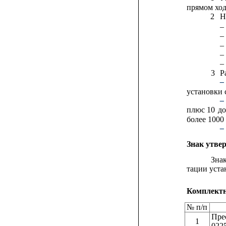
прямом ход
2
Н
–
–
–
–
–
3
Р
–
установки 
–
плюс
10
до
более 1000
–
Знак утве
Зна
тации уста
Комплектн
№ п/п
Пре
1
022