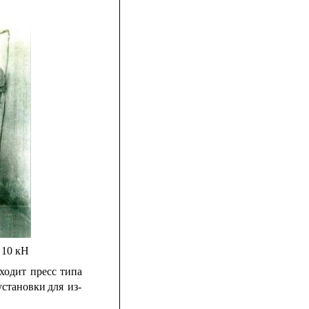
 10 кН
ходит
пресс
типа
установки
для
из-