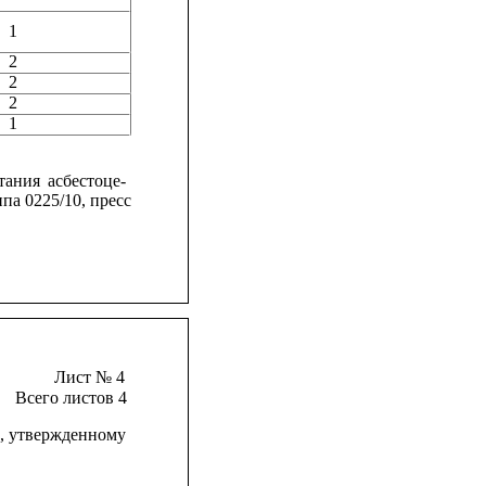
1
2
2
2
1
тания
асбестоце-
па 0225/10, пресс
Лист № 4
Всего листов 4
,
утвержденному