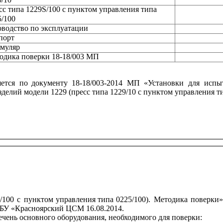
сс типа 1229S/100 с пунктом управления типа
5/100
оводство по эксплуатации
порт
муляр
одика поверки 18-18/003 МП
ется
по
документу
18-18/003-2014
МП
«Установки
для
испы
делий модели 1229 (пресс типа 1229/10 с пунктом управления ти
/100
с
пунктом
управления
типа
0225/100).
Методика
поверки»
У «Красноярский ЦСМ 16.08.2014.
чень основного оборудования, необходимого для поверки: