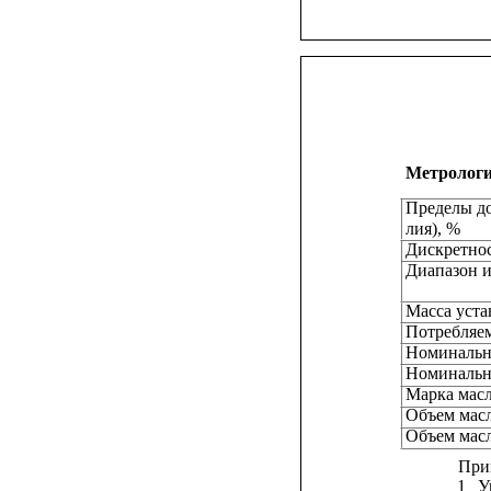
Метрологи
Пределы до
лия), %
Дискретнос
Диапазон и
Масса устан
Потребляем
Номинально
Номинально
Марка мас
Объем масл
Объем масл
При
1
У