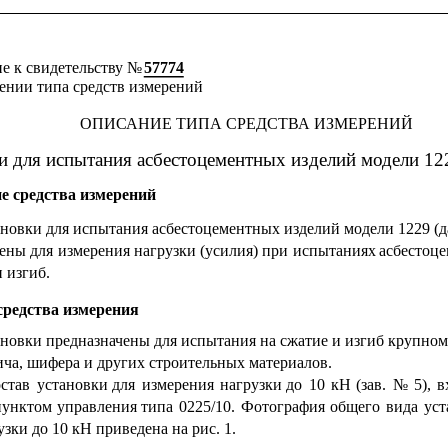
 к свидетельству № 
57774
ении типа средств измерений
ОПИСАНИЕ ТИПА СРЕДСТВА ИЗМЕРЕНИЙ
и для испытания асбестоцементных изделий модели 12
е средства измерений
новки для испытания асбестоцементных изделий модели 1229 (да
ены 
для 
измерения нагрузки 
(усилия) при 
испытаниях 
асбестоц
и изгиб.
средства измерения
ановки предназначены для испытания на сжатие и изгиб крупно
ича, шифера и других строительных материалов.
остав
установки
для
измерения
нагрузки
до
10
кН
(зав.
№
5),
в
пунктом
управления
типа
0225/10.
Фотография
общего
вида
уст
узки до 10 кН приведена на рис. 1.