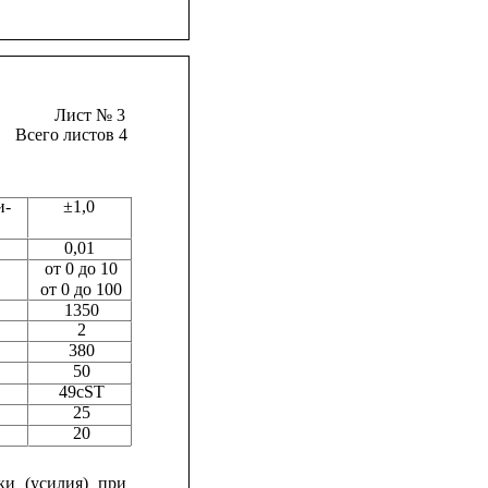
Лист № 3
Всего листов 4
и-
±1,0
0,01
от 0 до 10
от 0 до 100
1350
2
380
50
49cST
25
20
ки
(усилия)
при