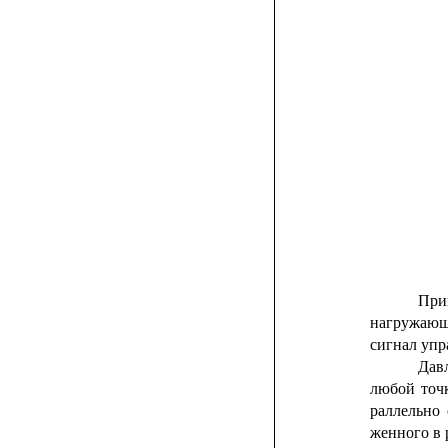
При
нагружающ
сигнал упр
Давл
любой
точ
раллельно
женного в 