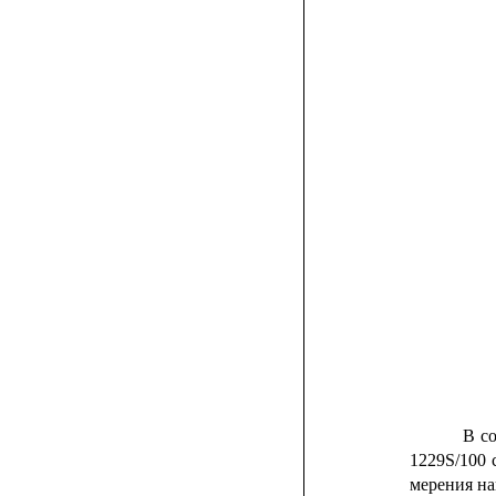
В
с
1229S/100
мерения на