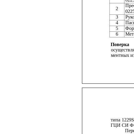
Пре
2
022
3
Рук
4
Пас
5
Фор
6
Мет
Поверка
осуществля
ментных из
типа
1229S
ГЦИ СИ ФБ
Пере