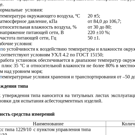
е.
ормальные
условия:
±
 температура окружающего воздуха, ºС
20 
5;
 атмосферное давление, кПа
от 84,0 до 106,7;
 относительная влажность воздуха, %
от 30 до 80;
 напряжение питающей сети, В
220 ±10 %;
 частота питающей сети, Гц
50 ±1.
абочие условия:
п
о
устойчивости
к
воздействию
температуры
и
влажности
окру
соответствуют условиям УХЛ 4.2 по ГОСТ 15150;
работа
установок
обеспечивается
в
диапазоне
температур
окру
плюс
35
°С
и
относительной
влажности
не
более
80%
в
местно
 м над уровнем моря;
 
т
емпературные условия хранения и транспортирования от –50 до
рждения типа
к
утверждения
типа
наносится
на
титульных
листах
эксплуата
новки для испытания асбестоцементных изделий.
ость средства измерений
Наименование
Количе
сс типа 1229/10
с пунктом управления типа
5/10