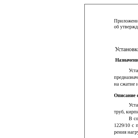
Приложение
об утвержд
Установк
Назначени
Уста
предназнач
на сжатие 
Описание 
Уст
труб, кирп
В
с
1229/10
с
рения нагр