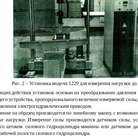
Рис. 2 – Установка модели 1229 для измерения нагрузки до
нцип
действия
установок
основан
на
преобразовании
давления
его
устройства,
пропорционального
величине
измеряемой
силы
авления электрогидравлическим приводом.
ение на образец производится по линейному закону, с возможно
ке
нагрузки.
Измерение
силы
производится
датчиком
силы,
у
со
штоком
силового
гидроцилиндра
машины
или
датчиком
да
рабочей полости силового гидроцилиндра.