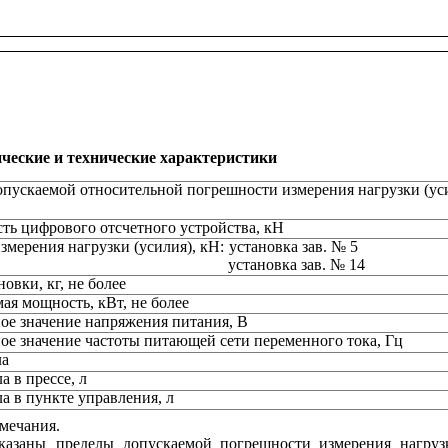
ческие и технические характеристики
пускаемой относительной погрешности измерения нагрузки (ус
ть цифрового отсчетного устройства, кН
змерения нагрузки (усилия), кН:
установка зав. № 5
установка зав. № 14
овки, кг, не более
ая мощность, кВт, не более
е значение напряжения питания, В
е значение частоты питающей сети переменного тока, Гц
ла
а в прессе, л
а в пункте управления, л
мечания.
казаны
пределы
допускаемой
погрешности
измерения
нагруз