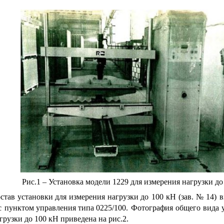
Рис.1 – Установка модели 1229 для измерения нагрузки до
остав
установки
для
измерения
нагрузки
до
100
кН
(зав.
№
14)
в
с
пунктом
управления
типа
0225/100.
Фотография
общего
вида
грузки до 100 кН приведена на рис.2.