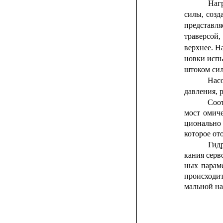
Наг
силы,
созд
представля
траверсой,
верхнее. Н
новки исп
штоком сил
Нас
давления, 
Соот
мост
омиче
ционально
которое от
Гид
кания
серв
ных
парам
происходи
мальной на