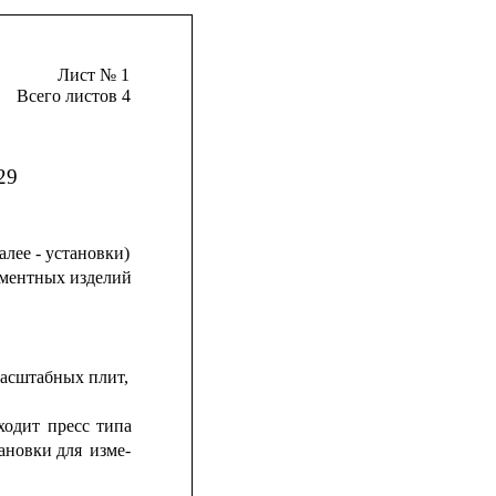
Лист № 1
Всего листов 4
29
лее - установки)
ементных 
изделий
масштабных плит,
ходит
пресс
типа
ановки
для
изме-