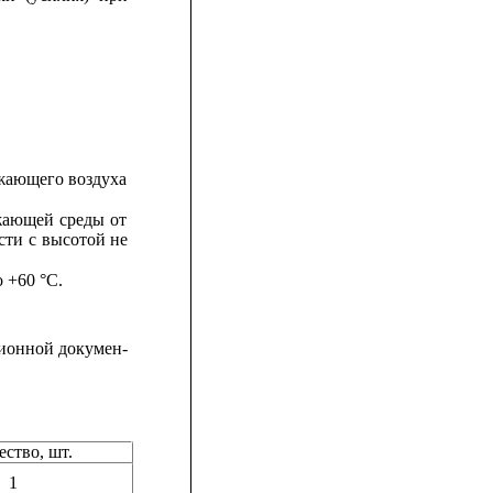
жающего
воздуха
жающей
среды
от
сти
с
высотой
не
 +60 °С.
ционной
докумен-
ство, шт.
1