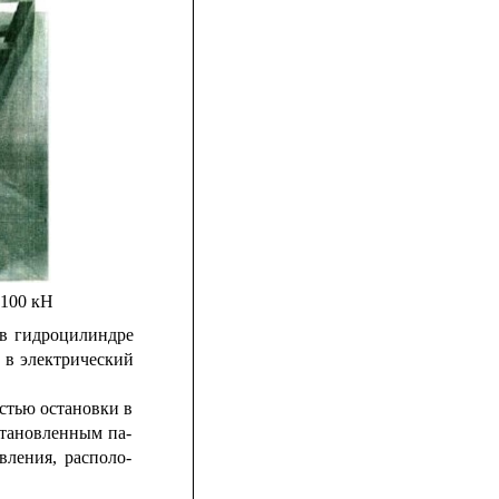
 100 кН
в
гидроцилиндре
,
в
электрический
стью остановки в
становленным
па-
вления,
располо-