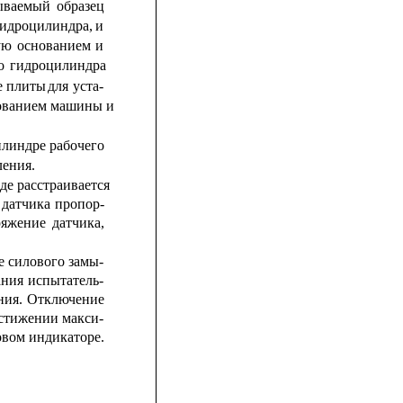
ываемый
образец
идроцилиндра,
и
ую
основанием
и
о
гидроцилиндра
е плиты 
для
уста-
нованием машины и
илиндре
рабочего
ления.
де расстраивается
датчика
пропор-
ряжение
датчика,
е
силового
замы-
ания
испытатель-
ния.
Отключение
стижении
макси-
овом индикаторе.