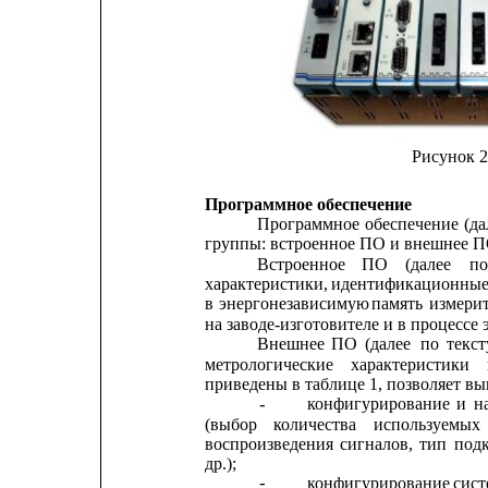
Рисунок 
Программное обеспечение
Программное
обеспечение
(да
группы: встроенное ПО и внешнее П
Встроенное
ПО
(далее
п
характеристики, 
идентификационны
в
энергонезависимую
память
измери
на заводе-изготовителе и в процессе
Внешнее
ПО
(далее
по
текст
метрологические
характеристики
приведены в таблице 1, позволяет вы
конфигурирование
и
н
-
(выбор
количества
используемых
воспроизведения
сигналов,
тип
под
др.);
конфигурирование
сист
-