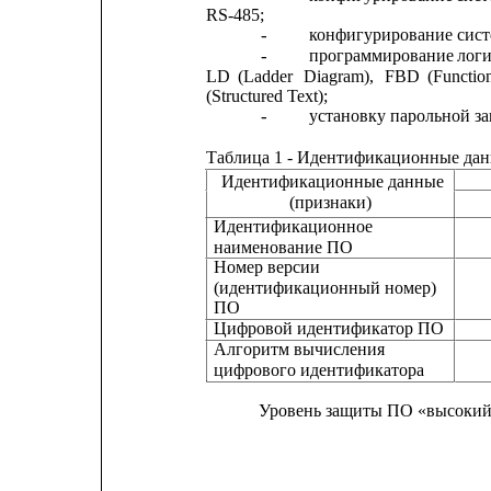
RS-485;
конфигурирование систе
-
программирование
лог
-
LD
(Ladder
Diagram),
FBD
(Functio
(Structured Text);
установку парольной з
-
Таблица 1 - Идентификационные да
Идентификационные данные
(признаки)
Идентификационное
наименование ПО
Номер версии
(идентификационный номер)
ПО
Цифровой идентификатор ПО
Алгоритм вычисления
цифрового идентификатора
Уровень защиты ПО «высокий» 