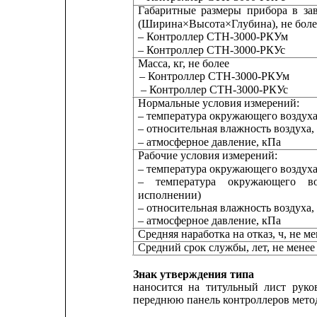
Габаритные
размеры
прибора
в
за
(Ширина×Высота×Глубина), не боле
‒ Контроллер СТН-3000-РКУм
‒ Контроллер СТН-3000-РКУс
Масса, кг, не более
‒ Контроллер СТН-3000-РКУм
‒ Контроллер СТН-3000-РКУс
Нормальные условия измерений:
– температура окружающего воздуха
– относительная влажность воздуха,
– атмосферное давление, кПа
Рабочие условия измерений:
– температура окружающего воздуха
–
температура
окружающего
в
исполнении)
– относительная влажность воздуха,
– атмосферное давление, кПа
Средняя наработка на отказ, ч, не ме
Средний срок службы, лет, не менее
Знак утверждения типа
наносится
на
титульный
лист
руко
переднюю панель контроллеров мето