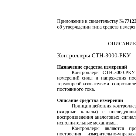
Приложение к свидетельству № 
7712
об утверждении типа средств измере
ОПИСАНИЕ
Контроллеры СТН-3000-РКУ
Назначение средства измерений
Контроллеры
СТН-3000-РКУ
измерений
силы
и
напряжения
по
термопреобразователями
сопротивле
постоянного тока.
Описание средства измерений
Принцип
действия
контролле
(входные
каналы)
с
последующ
воспроизведения
аналоговых
сигнал
исполнительные механизмы.
Контроллеры
являются
пр
построения
измерительно-управл