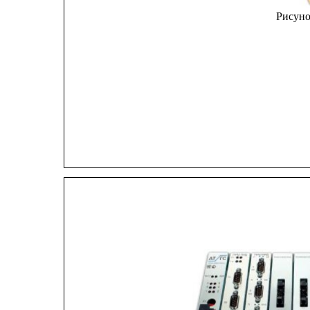
Рисуно