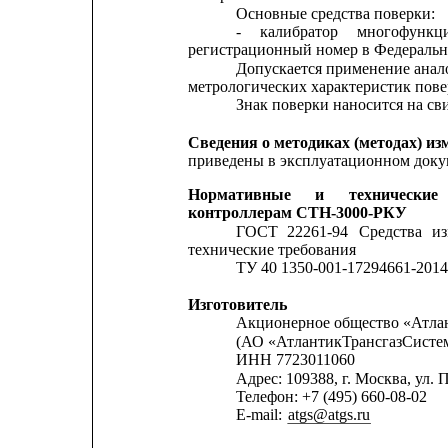
Основные средства поверки:
-
калибратор
многофункц
регистрационный номер в Федеральн
Допускается применение анал
метрологических характеристик пове
Знак поверки наносится на сви
Сведения о методиках (методах) из
приведены в эксплуатационном доку
Нормативные
и
технические
контроллерам СТН-3000-РКУ
ГОСТ
22261-94
Средства
и
технические требования
ТУ 40 1350-001-17294661-201
Изготовитель
Акционерное общество «Атла
(АО «АтлантикТрансгазСисте
ИНН 7723011060
Адрес: 109388, г. Москва, ул. 
Телефон: +7 (495) 660-08-02
E-mail: 
atgs@atgs.ru