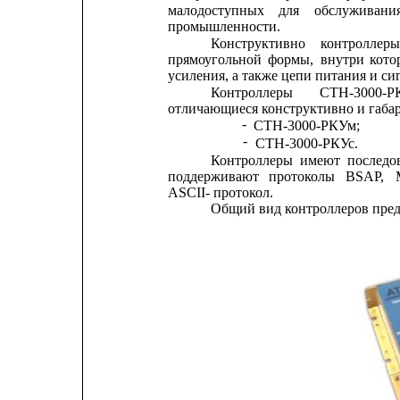
малодоступных
для    
обслуживани
промышленности.
Конструктивно
контроллер
прямоугольной
формы,
внутри
кото
усиления, а также цепи питания и си
Контроллеры
СТН-3000-Р
отличающиеся конструктивно и габа
-
СТН-3000-РКУм;
-
СТН-3000-РКУс.
Контроллеры
имеют
последо
поддерживают
протоколы
BSAP,
ASCII- протокол.
Общий вид контроллеров предс