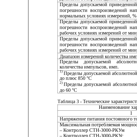
Пределы
допускаемой
приведенно
погрешности
воспроизведений
на
нормальных условиях измерений, %
Пределы
допускаемой
приведенно
погрешности
воспроизведений
на
рабочих условиях измерений от мину
Пределы
допускаемой
приведенно
погрешности
воспроизведений
на
рабочих условиях измерений от мину
Диапазон измерений количества импульсов, им
Пределы
допускаемой
абсолютн
количества импульсов, имп.
1)
Пределы
допускаемой
абсолютно
до плюс 850 °С
2)
Пределы
допускаемой
абсолютно
до 60 °С
Таблица 3 - Технические характерис
Наименование ха
1
Напряжение питания постоянного то
Максимальная потребляемая мощност
‒ Контроллер СТН-3000-РКУм
‒ Контроллер СТН-3000-РКУс