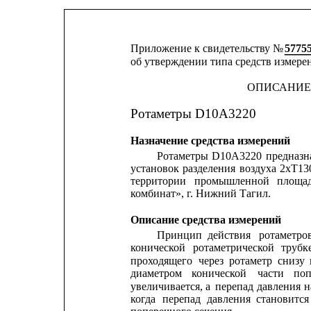
Приложение к свидетельству № 
5775
об утверждении типа средств измере
ОПИСАНИЕ
Ротаметры D10A3220
Назначение средства измерений
Ротаметры
D10A3220
предназн
установок
разделения
воздуха
2хТ13
территории
промышленной
площа
комбинат», г. Нижний Тагил.
Описание средства измерений
Принцип
действия
ротаметро
конической
ротаметрической
трубк
проходящего
через
ротаметр
снизу
диаметром
конической
части
поп
увеличивается,
а
перепад
давления
н
когда
перепад
давления
становится