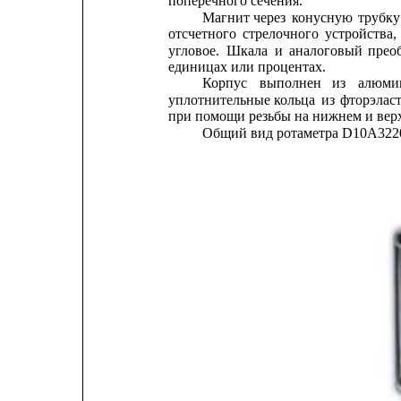
поперечного сечения.
Магнит
через
конусную
трубку
отсчетного
стрелочного
устройства,
угловое.
Шкала
и
аналоговый
прео
единицах или процентах.
Корпус
выполнен
из
алюми
уплотнительные
кольца
из
фторэлас
при помощи резьбы на нижнем и вер
Общий вид ротаметра D10A3220 