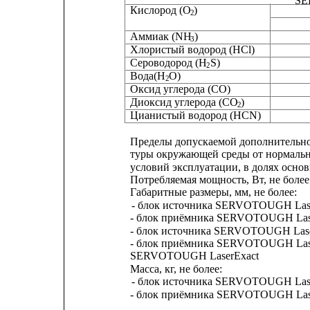
SE
Кислород (O
)
2
Аммиак (NH
)
3
Хлористый водород (HCl)
Сероводород (H
S)
2
Вода(H
O)
2
Оксид углерода (CO)
Диоксид углерода (CO
)
2
Цианистый водород (HCN)
Пределы допускаемой дополнительно
туры окружающей среды от нормально
условий эксплуатации, в долях осно
Потребляемая мощность, Вт, не более
Габаритные размеры, мм, не более:
- блок источника SERVOTOUGH Las
- блок приёмника SERVOTOUGH Las
- блок источника SERVOTOUGH Las
- блок приёмника SERVOTOUGH Las
SERVOTOUGH LaserExact
Масса, кг, не более:
- блок источника SERVOTOUGH Las
- блок приёмника SERVOTOUGH Las