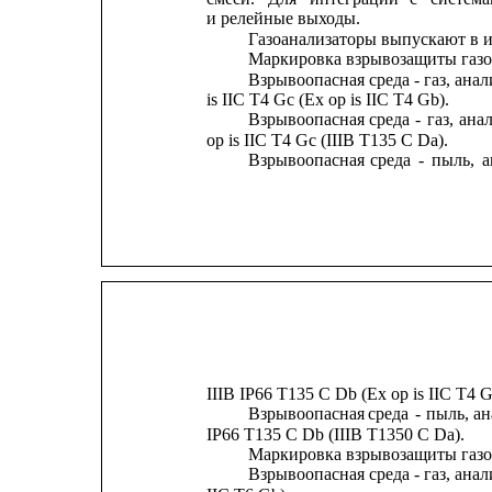
и релейные выходы.
Газоанализаторы выпускают в и
Маркировка взрывозащиты газ
Взрывоопасная среда - газ, анал
is IIC T4 Gc (Ex op is IIC T4 Gb).
Взрывоопасная
среда
-
газ,
ана
op is IIC T4 Gc (IIIB T135 C Da).
Взрывоопасная
среда
-
пыль,
а
IIIB IP66 T135 C Db (Ex op is IIC T4 G
Взрывоопасная
среда
-
пыль,
ан
IP66 T135 C Db (IIIB T1350 C Da).
Маркировка взрывозащиты газ
Взрывоопасная среда - газ, анали