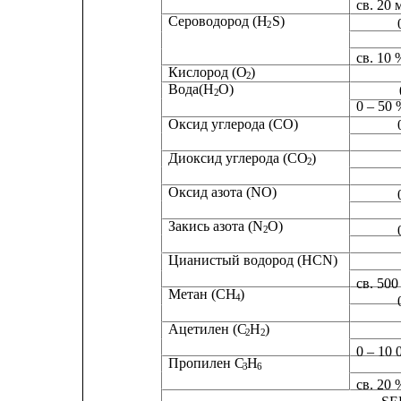
св. 20 
Сероводород (H
S)
2
св. 10
Кислород (O
)
2
Вода(H
O)
2
0 – 50
Оксид углерода (CO)
Диоксид углерода (CO
)
2
Оксид азота (NO)
Закись азота (N
O)
2
Цианистый водород (HCN)
св. 500
Метан (CH
)
4
Ацетилен (C
H
)
2
2
0 – 10 
Пропилен C
H
3
6
св. 20