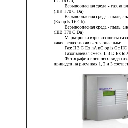
IIC T6 Gb).
Взрывоопасная
среда
-
газ,
ана
(IIIB T70 C Da).
Взрывоопасная среда - пыль, ана
(Ex op is T6 Gb).
Взрывоопасная среда - пыль, ана
(IIIB T70 C Da).
Маркировка
взрывозащиты
газ
какое вещество является опасным:
Газ: II 3 G Ex nA nC op is Gc IIC
Газопылевая смесь: II 3 D Ex td
Фотографии внешнего вида газоа
приведен на рисунках 1, 2 и 3 соотве