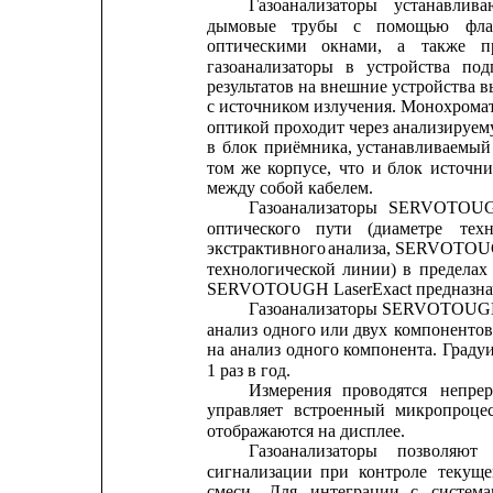
Газоанализаторы
устанавлива
дымовые
трубы
с
помощью
фл
оптическими
окнами,
а
также
п
газоанализаторы
в
устройства
под
результатов на внешние устройства 
с источником излучения. Монохрома
оптикой проходит через анализируем
в
блок
приёмника,
устанавливаемый
том
же
корпусе,
что
и
блок
источни
между собой кабелем.
Газоанализаторы
SERVOTOU
оптического
пути
(диаметре
тех
экстрактивного 
анализа, 
SERVOTOU
технологической
линии)
в
пределах
SERVOTOUGH LaserExact предназначе
Газоанализаторы 
SERVOTOUG
анализ
одного
или
двух
компонентов
на
анализ
одного
компонента.
Граду
1 раз в год.
Измерения
проводятся
непре
управляет
встроенный
микропроцес
отображаются на дисплее.
Газоанализаторы
позволяют
сигнализации
при
контроле
текуще
смеси.
Для
интеграции
с
систем