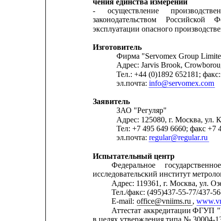
чения единства измерений
-
осуществление
производстве
законодательством    
Российской
Ф
эксплуатации опасного производстве
Изготовитель
Фирма "Servomex Group Limit
Адрес: Jarvis Brook, Crowboro
Тел.: +44 (0)1892 652181; факс
эл.почта: 
info@servomex.com
Заявитель
ЗАО "Регуляр"
Адрес: 125080, г. Москва, ул. К
Тел: +7 495 649 6660; факс +7 
эл.почта: 
regular@regular.ru
Испытательный центр
Федеральное
государственно
исследовательский институт метро
Адрес: 119361, г. Москва, ул. Озе
Тел./факс: (495)437-55-77/437-56
E-mail: 
office@vniims.ru
, 
www.vn
Аттестат
аккредитации
ФГУП
в целях утверждения типа № 30004-13 