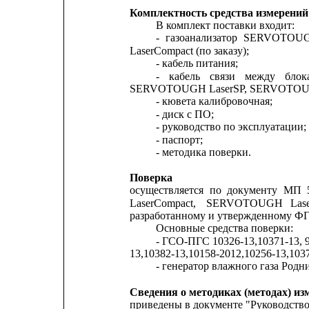
Комплектность средства измерений
В комплект поставки входит:
-
газоанализатор
SERVOTOU
LaserCompact (по заказу);
- кабель питания;
-
кабель
связи
между
блок
SERVOTOUGH LaserSP, SERVOTOUGH
- кювета калибровочная;
- диск с ПО;
- руководство по эксплуатации;
- паспорт;
- методика поверки.
Поверка
осуществляется
по
документу
МП
LaserCompact,
SERVOTOUGH
Las
разработанному и утвержденному Ф
Основные средства поверки:
- ГСО-ПГС 10326-13,10371-13, 9
13,10382-13,10158-2012,10256-13,1037
- генератор влажного газа Родн
Сведения о методиках (методах) из
приведены в документе "Руководст