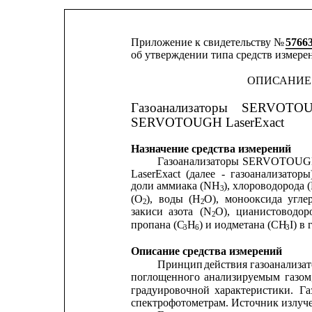
Приложение к свидетельству № 
5766
об утверждении типа средств измере
ОПИСАНИЕ
Газоанализаторы
SERVOTO
SERVOTOUGH LaserExact
Назначение средства измерений
Газоанализаторы
SERVOTOU
LaserExact
(далее
-
газоанализаторы
доли аммиака (NH
), хлороводорода 
3
(O
),
воды
(H
O),
монооксида
угле
2
2
закиси
азота
(N
O),
цианистоводор
2
пропана (C
H
) и иодметана (CH
I) в
3
6
3
Описание средства измерений
Принцип
действия 
газоанализат
поглощенного
анализируемым
газом
градуировочной
характеристики.
Га
спектрофотометрам. Источник излуч