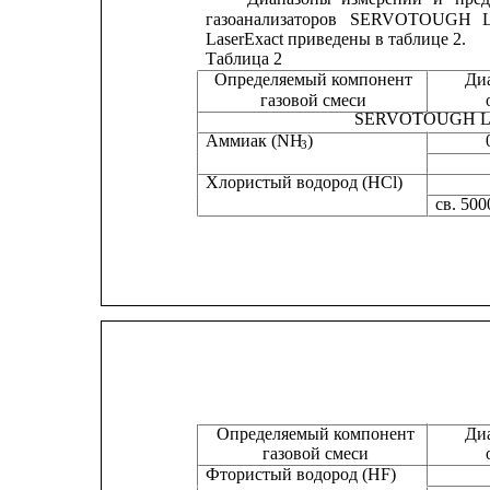
газоанализаторов
SERVOTOUGH
L
LaserExact приведены в таблице 2.
Таблица 2
Определяемый компонент
Ди
газовой смеси                           
SERVOTOUGH La
Аммиак (NH
)
3
Хлористый водород (HCl)
св. 500
Ди
Определяемый компонент
газовой смеси
Фтористый водород (HF)