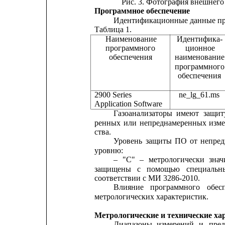
Рис. 3. Фотография внешнего
Программное обеспечение
Идентификационные данные про
Таблица 1.
Наименование          
Идентифика-  
программного               ционное      
обеспечения
наименование
программного  
обеспечения
2900 Series
ne_lg_61.ms
Application Software                              
Газоанализаторы
имеют
защит
ренных
или
непреднамеренных
изме
ства.
Уровень
защиты
ПО
от
непре
уровню:
–
"С"
–
метрологически
знач
защищены
с
помощью
специальн
соответствии с МИ 3286-2010.
Влияние
программного
обес
метрологических характеристик.
Метрологические и технические ха
Диапазоны
измерений
и
пре