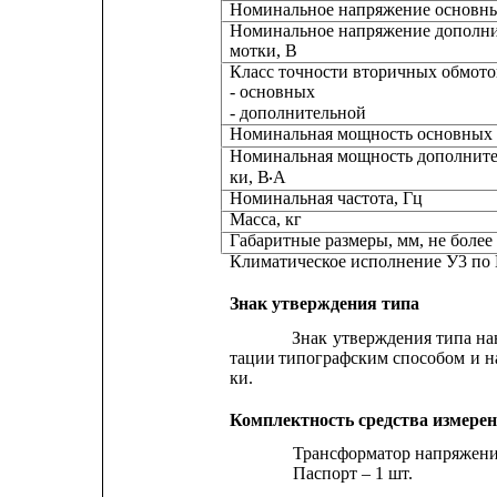
Номинальное напряжение основных вто
Номинальное напряжение дополни
мотки, В
Класс точности вторичных обмото
- основных
- дополнительной                                     
Номинальная мощность основных 
Номинальная мощность дополните
ки, В
А
·
Номинальная частота, Гц
Масса, кг                                               
Габаритные размеры, мм, не более              
Климатическое исполнение У3 по 
Знак утверждения типа
Знак
утверждения
типа
на
тации
типографским
способом
и
н
ки.
Комплектность средства измере
Трансформатор напряжен
Паспорт – 1 шт.