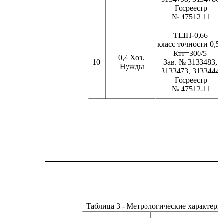
Госреестр
№ 47512-11
ТШП-0,66
класс точности 0,
Ктт=300/5
0,4 Хоз.
10
Зав. № 3133483,
Нужды
3133473, 313344
Госреестр
№ 47512-11
Таблица 3 - Метрологические характер