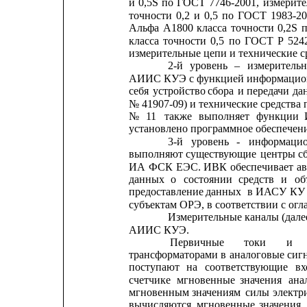
и
0,5S
по
ГОСТ
7746-2001,
измерит
точности
0,2
и
0,5
по
ГОСТ
1983-20
Альфа
А1800
класса
точности
0,2S
класса
точности
0,5
по
ГОСТ
Р
524
измерительные цепи и технические с
2-й
уровень
–
измеритель
АИИС КУЭ с функцией информацион
себя
устройство
сбора
и
передачи
да
№ 41907-09) и технические средств
№
11
также
выполняет
функции
установлено программное обеспечен
3-й
уровень
-
информацио
выполняют
существующие
центры
с
ИА
ФСК
ЕЭС.
ИВК
обеспечивает
а
данных
о
состоянии
средств
и
об
предоставление
данных
в
ИАСУ
КУ
субъектам ОРЭ, в соответствии с ог
Измерительные каналы (дале
АИИС КУЭ.
Первичные
токи
и
трансформаторами 
в 
аналоговые сигн
поступают
на
соответствующие
вх
счетчике
мгновенные
значения
ана
мгновенным
значениям
силы
электр
вычисляются
мгновенные
значения