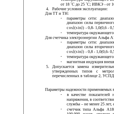
от 18 ˚С до 25 ˚С; ИВКЭ - от 1
4.
Рабочие условия эксплуатации:
Для ТТ и ТН:
-
параметры
сети:
диапазо
диапазон
силы
первичног
j
j
cos
(sin
)
 - 0,8- 1,0(0,6 - 0
-
температура окружающего в
Для счетчика электроэнергии Альфа А
-
параметры
сети:
диапазо
диапазон
силы
вторичног
j
j
cos
(sin
)
 - 0,8 - 1,0(0,6- 0
-
температура окружающего в
-
магнитная индукция внешне
5.
Допускается
замена
измеритель
утвержденных
типов
с
метро
перечисленных в таблице 2, УСПД
Параметры надежности применяемых 
-
в
качестве
показателей
напряжения, в соответств
службы – не менее 25 лет, 
-
счетчик
типа
Альфа
А18
100 000
часов,
среднее