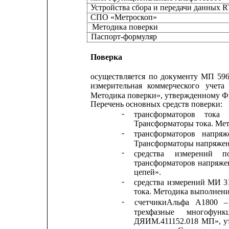
Устройства сбора и передачи данных 
СПО «Метроскоп»
Методика поверки
Паспорт-формуляр
Поверка
осуществляется
по
документу
МП
59
измерительная
коммерческого
учета
Методика поверки», утвержденному 
Перечень основных средств поверки:
-
трансформаторов
тока
Трансформаторы тока. Мет
-
трансформаторов
напряж
Трансформаторы напряжен
-
средства
измерений
п
трансформаторов
напряже
цепей».
-
средства
измерений
МИ
3
тока. Методика выполнени
-
счетчикиАльфа
А1800
–
трехфазные
многофунк
ДЯИМ.411152.018 
МП»,
у