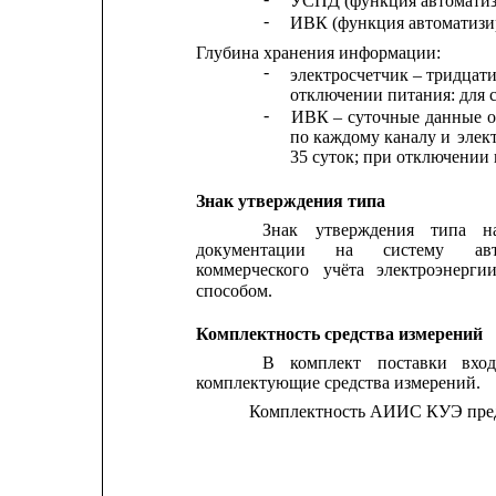
УСПД (функция автоматиз
-
ИВК (функция автоматизи
Глубина хранения информации:
-
электросчетчик – тридцат
отключении питания: для с
-
ИВК
–
суточные
данные
о
по каждому каналу и 
элек
35 суток; при отключении п
Знак утверждения типа
Знак
утверждения
типа
н
документации       
на
систему
ав
коммерческого
учёта
электроэнерги
способом.
Комплектность средства измерений
В
комплект
поставки
вхо
комплектующие средства измерений.
Комплектность АИИС КУЭ предс