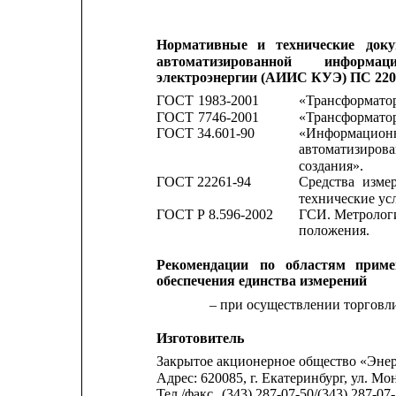
Нормативные
и
технические
доку
автоматизированной
информаци
электроэнергии (АИИС КУЭ) ПС 22
ГОСТ 
1983-2001
«Трансформатор
ГОСТ 
7746-2001
«Трансформатор
ГОСТ 34.601-90
«Информацион
автоматизиров
создания».
ГОСТ 22261-94
Средства
изме
технические ус
ГОСТ Р 8.596-2002
ГСИ. Метрологи
положения.
Рекомендации
по
областям
приме
обеспечения единства измерений
– при осуществлении торговл
Изготовитель
Закрытое акционерное общество «Эне
Адрес: 620085, г. Екатеринбург, ул. Монт
Тел./факс
(343) 287-07-50/(343) 287-07