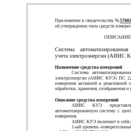
Приложение к свидетельству № 
5760
об утверждении типа средств измере
ОПИСАНИЕ
Система
автоматизированная
учета электроэнергии (АИИС 
Назначение средства измерений
Система
автоматизированн
электроэнергии
(АИИС
КУЭ)
ПС
2
измерения
активной
и
реактивной
э
обработки, хранения, отображения и
Описание средства измерений
АИИС
КУЭ
представл
автоматизированную
систему
с
цен
измерения.
АИИС КУЭ включает в себя 
1-ый
уровень
-измерительны