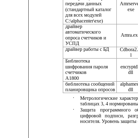
передачи данных
Amrserve
(стандартный каталог
exe
для всех модулей
C:\alphacenter\exe)
драйвер
автоматического
Amra.ex
опроса счетчиков и
УСПД
драйвер работы с БД
Cdbora2.
l
Библиотека
шифрования пароля
encryptdl
счетчиков
dll
A1800
библиотека сообщений
alphames
планировщика опросов
dll
·
Метрологические
характе
таблицах 3, 4 нормированы
·
Защита
программного
о
цифровой
подписи,
разг
носителя. Уровень защиты 