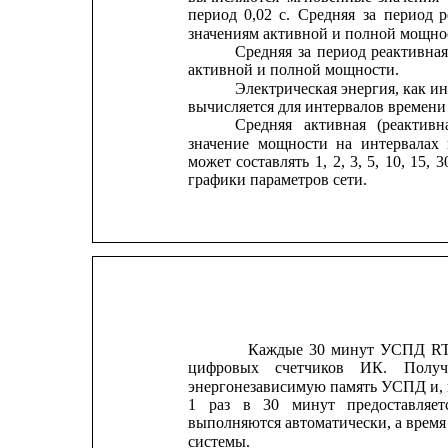
период
0,02
с.
Средняя
за
период
р
значениям активной и полной мощно
Средняя
за
период
реактивная
активной и полной мощности.
Электрическая
энергия,
как
ин
вычисляется для интервалов времени
Средняя
активная
(реактивн
значение
мощности
на
интервалах
может
составлять
1,
2,
3,
5,
10,
15,
3
графики параметров сети.
Каждые
30
минут
УСПД
R
цифровых
счетчиков
ИК.
Получ
энергонезависимую память УСПД и, п
1
раз
в
30
минут
предоставляет
выполняются автоматически, а время 
системы.