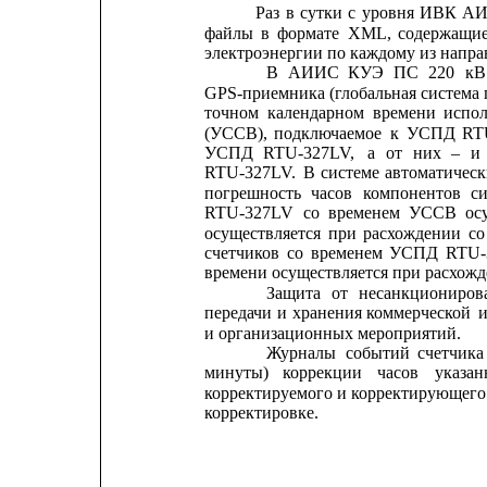
Раз
в
сутки
с
уровня
ИВК
А
файлы
в
формате
XML,
содержащи
электроэнергии по каждому из напра
В
АИИС
КУЭ
ПС
220
кВ
GPS-приемника (глобальная система 
точном
календарном
времени
испол
(УССВ),
подключаемое
к
УСПД
RT
УСПД
RTU-327LV,
а
от
них
–
и
RTU-327LV.
В
системе
автоматическ
погрешность
часов
компонентов
с
RTU-327LV
со
временем
УССВ
ос
осуществляется
при
расхождении
со
счетчиков
со
временем
УСПД
RTU-
времени осуществляется при расхож
Защита
от
несанкциониров
передачи
и
хранения 
коммерческой
и
и организационных мероприятий.
Журналы
событий
счетчика
минуты)
коррекции
часов
указа
корректируемого 
и 
корректирующего
корректировке.