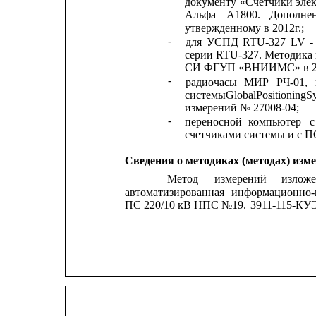
документу
«Счетчики
эле
Альфа
А1800.
Дополне
утвержденному в 2012г.;
-
для
УСПД
RTU-327
LV
-
серии 
RTU-327. Методика 
СИ ФГУП «ВНИИМС» в 20
-
радиочасы
МИР
РЧ-01,
системыGlobalPositioningS
измерений № 27008-04;
-
переносной
компьютер
с
счетчиками системы и с П
Сведения о методиках (методах) изм
Метод
измерений
излож
автоматизированная
информационно-
ПС 220/10 кВ НПС №19.
3911-115-КУ