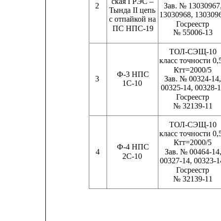
ская ГРЭС –
2
Зав. № 13030967, 
Тында II цепь
13030968, 130309
с отпайкой на
Госреестр
ПС НПС-19
№ 55006-13
ТОЛ-СЭЩ-10
класс точности 0,
Ктт=2000/5      
Ф-3 НПС
3
Зав. № 00324-14
1С-10
00325-14, 00328-14 
Госреестр
№ 32139-11
ТОЛ-СЭЩ-10
класс точности 0,
Ктт=2000/5      
Ф-4 НПС
4                                 
Зав. № 00464-14, 
2С-10
00327-14, 00323-14 
Госреестр
№ 32139-11