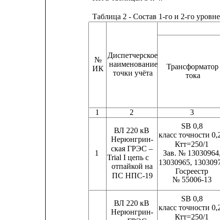
Таблица 2 - Состав 1-го и 2-го ур
Диспетчерское
№
наименование
Трансформатор
ИК
точки учёта
тока
1
2
3
SB 0,8
ВЛ 220 кВ
класс точности 0,2
Нерюнгрин-
Ктт=250/1
ская ГРЭС –
1
Зав. № 13030964, 
Trial I цепь с
13030965, 130309
отпайкой на
Госреестр
ПС НПС-19
№ 55006-13
SB 0,8
ВЛ 220 кВ
класс точности 0,2
Нерюнгрин-
Ктт=250/1