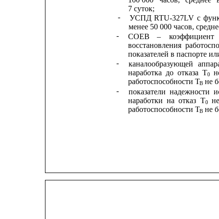
7 суток;
-
УСПД
RTU-327LV
с
фун
менее 50 000 часов, средн
-
СОЕВ
–
коэффициент
восстановления
работосп
показателей в паспорте ил
-
каналообразующей
аппар
наработка
до
отказа
Т
н
0
работоспособности Т
не б
В
-
показатели
надежности
и
наработки
на
отказ
Т
н
0
работоспособности Т
не б
В