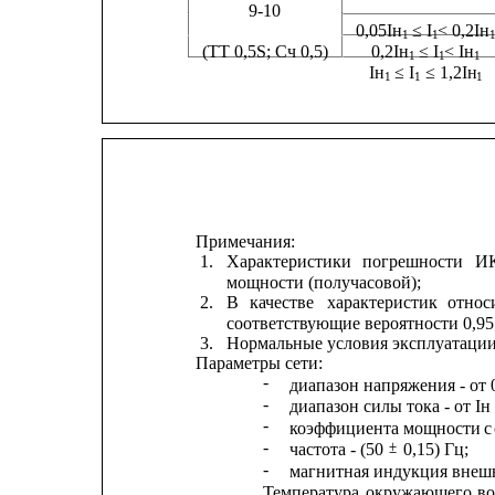
9-10                 
0,05Iн
≤ I
< 0,2Iн
1
1
1
(ТТ 0,5S; Сч 0,5)         
0,2Iн
≤ I
< Iн
1
1
1     
Iн
≤ I
≤ 1,2Iн
1
1
1    
Примечания:
1.
Характеристики
погрешности
И
мощности (получасовой);
2.
В
качестве
характеристик
относ
соответствующие вероятности 0,95
3.
Нормальные условия эксплуатации
Параметры сети:
-
диапазон напряжения - от 
-
диапазон силы тока - от Iн 
-
коэффициента мощности 
c
-
±
частота - (50 
0,15) Гц;
-
магнитная индукция внешн
Температура
окружающего
во