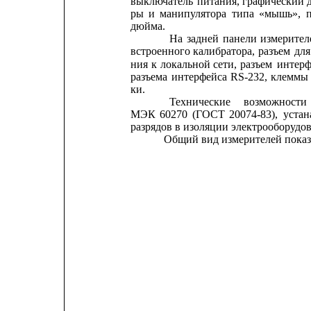
выключатель
питания,
графический
ры
и
манипулятора
типа
«мышь»,
дюйма.
На
задней
панели
измерител
встроенного
калибратора,
разъем
для
ния
к
локальной
сети,
разъем
интерф
разъема
интерфейса
RS-232,
клеммы
ки.
Технические
возможности
МЭК
60270
(ГОСТ
20074-83),
уста
разрядов в изоляции электрооборудо
Общий вид измерителей показа