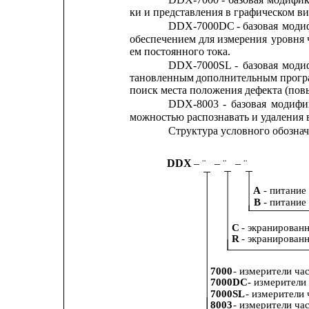
ки и представления в графическом в
DDX-7000DC 
- базовая 
модиф
обеспечением
для измерения
уровня
ем постоянного тока.
DDX-7000SL
-
базовая
моди
тановленным
дополнительным
прог
поиск места положения дефекта (пов
DDX-8003
-
базовая
модифи
можностью распознавать и удаления
Структура условного обознач
DDX 
– 
– 
– 
¨
¨
¨
А 
- питание
В 
- питание
С 
- экранирован
R 
- экранирован
7000 
- измерители ч
7000DC 
- измерител
7000SL 
- измерители
8003 
- измерители ч