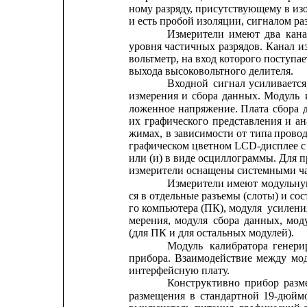
ному разряду, присутствующему в изол
и есть пробой изоляции, сигналом раз
Измерители
имеют
два
кана
уровня
частичных
разрядов.
Канал
и
вольтметр, на вход которого поступа
выхода высоковольтного делителя.
Входной
сигнал
усиливается
измерения
и
сбора
данных.
Модуль
ложенное
напряжение.
Плата
сбора
их
графического
представления
и
ан
жимах, 
в 
зависимости 
от
типа 
прово
графическом цветном 
LCD-дисплее с
или (и) в виде осциллограммы. Для 
измерители оснащены системными ч
Измерители
имеют
модульн
ся в отдельные разъемы (слоты) и со
го компьютера (ПК), модуля
усиления
мерения,
модуля
сбора
данных,
мод
(для ПК и для остальных модулей).
Модуль
калибратора
генери
прибора.
Взаимодействие
между
мо
интерфейсную плату.
Конструктивно
прибор
разм
размещения
в
стандартной
19-дюйм