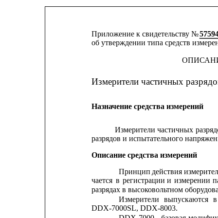
Приложение к свидетельству № 
5759
об утверждении типа средств измере
ОПИСАНИ
Измерители частичных разряд
Назначение средства измерений
Измерители
частичных
разряд
разрядов и испытательного напряжен
Описание средства измерений
Принцип
действия
измерите
чается
в
регистрации
и
измерении
п
разрядах в высоковольтном оборудов
Измерители
выпускаются
в
DDX-7000SL, DDX-8003.
DDX-7000
-
базовая
модифик