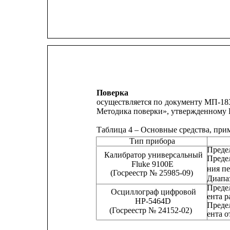
Поверка
осуществляется по 
документу МП-183
Методика поверки», утвержденному 
Таблица 4 – Основные средства, при
Тип прибора
Преде
Калибратор универсальный
Преде
Fluke 9100E
ния пе
(Госреестр № 25985-09)
Диапаз
Преде
Осциллограф цифровой
ента р
HP-5464D
Преде
(Госреестр № 24152-02)
ента 