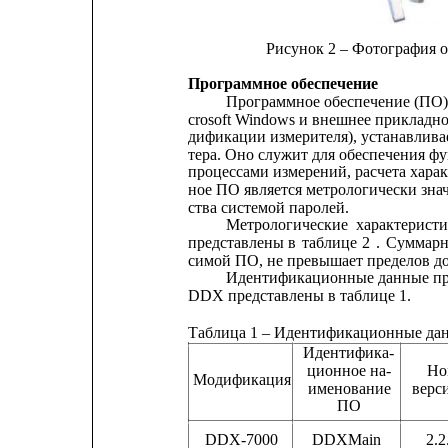
Рисунок 2 – Фотография 
Программное обеспечение
Программное обеспечение (ПО) 
crosoft Windows и внешнее приклад
дификации измерителя), устанавлива
тера. Оно служит для обеспечения ф
процессами измерений, расчета харак
ное ПО является метрологически зн
ства системой паролей.
Метрологические
характерист
представлены
в
таблице
2
.
Суммарн
симой ПО, не превышает пределов д
Идентификационные данные про
DDX представлены в таблице 1.
Таблица 1 – Идентификационные да
Идентифика-
ционное на-
Но
Модификация
именование
верс
ПО
DDX-7000
DDXMain
2.2