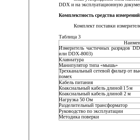
DDX и на эксплуатационную докуме
Комплектность средства измерений
Комплект поставки измерителе
Таблица 3
Наимен
Измеритель
частичных
разрядов
DD
или DDX-8003)
Клавиатура
Манипулятор типа «мышь»
Трехканальный сетевой фильтр от в
помех
Кабель питания
Коаксиальный кабель длиной 
1
5
м
Коаксиальный кабель длиной 2 м
Нагрузка 50 Ом
Разделительный трансформатор
Руководство по эксплуатации
Методика поверки