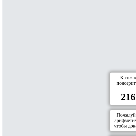
К сожа
подозрит
216
Пожалуйс
арифметич
чтобы дока