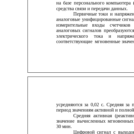
на
базе
персонального
компьютера
средства связи и передачи данных.
Первичные
токи
и
напряже
аналоговые
унифицированные
сигна
измерительные
входы
счетчиков
аналоговых
сигналов
преобразуютс
электрического
тока
и
напряж
соответствующие
мгновенные
значе
усредняются
за
0,02
с.
Средняя
за
период значениям активной и полно
Средняя
активная
(реактив
значение
вычисленных
мгновенных
30 мин.
Цифровой
сигнал
с
выходо