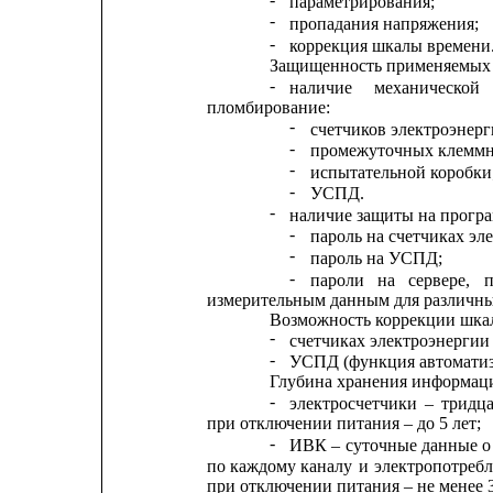
параметрирования;
-
пропадания напряжения;
-
коррекция шкалы времени
Защищенность применяемых 
-
наличие
механической
пломбирование:
-
счетчиков электроэнерг
-
промежуточных клеммн
-
испытательной коробки
-
УСПД.
-
наличие защиты на прогр
-
пароль на счетчиках эл
-
пароль на УСПД;
-
пароли
на
сервере,
измерительным данным для различны
Возможность коррекции шкал
-
счетчиках электроэнергии
-
УСПД (функция автоматиз
Глубина хранения информац
-
электросчетчики
–
тридц
при отключении питания – до 5 лет;
-
ИВК
–
суточные
данные
о
по
каждому каналу 
и
электропотреб
при отключении питания – не менее 3