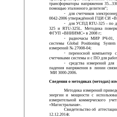
трансформаторы
напряжения
35...33
помощью эталонного делителя";
-
для
счетчиков
электроэне
0042-2006 утверждённой ГЦИ СИ «ВН
-
для 
УСПД RTU-325 – по 
д
325
и
RTU-325L.
Методика
повер
ФГУП «ВНИИМС» в 2008 г;
-
радиочасы
МИР
РЧ-01,
системы
Global
Positioning
System
измерений № 27008-04;
-
переносной
компьютер
с
счетчиками системы и с ПО для рабо
-
средства
измерений
для
падения
напряжения
в
линии
связи
МИ 3000-2006.
Сведения о методиках (методах) из
Методика
измерений
привед
энергии
и
мощности
с
использов
измерительной
коммерческого
учет
«Магистральная».
Свидетельство
об
аттестаци
12.12.2014
г.