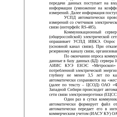
передачи
данных
поступает
на
вх
информации
(умножение
на
коэфф
измерений. Далее информация пост
УСПД
автоматически
пров
измерений
со
счетчиков
электричес
связи (интерфейс RS-485).
Коммуникационный
сервер
(общероссийской)
электрической
сет
опрашивает
УСПД
ИВКЭ.
Опрос
(основной
канал
связи).
При
отказ
резервному каналу связи, организова
По
окончании
опроса
комму
данные
в
базу
данных
(БД)
сервера
АИИС
КУЭ
ЕНЭС
«Метроскоп»
потребленной
электрической
энерги
глубину
не
менее
3,5
лет
по
к
автоматически
сохраняются
на
«жес
(далее
по
тексту
–
ЦСОД)
ОАО
«
Западной
Сибири
происходит
автом
сети связи электроэнергетики (ЕЦСС
Один
раз
в
сутки
коммуни
автоматически
формирует
файл
о
автоматически
передает
его
в
инт
коммерческим учетом (ИАСУ КУ) О