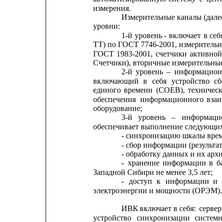
измерения.
Измерительные каналы (дале
уровни:
1-й
уровень
-
включает
в
себ
ТТ) по ГОСТ 7746-2001, измерительн
ГОСТ
1983-2001,
счетчики
активной
Счетчики), вторичные измерительные
2-й
уровень
–
информацион
включающий
в
себя
устройство
сб
единого
времени
(СОЕВ),
техничес
обеспечения
информационного
вза
оборудование;
3-й
уровень
–
информаци
обеспечивает выполнение следующи
- синхронизацию шкалы вре
- сбор информации (результа
- обработку данных и их арх
-
хранение
информации
в
б
Западной Сибири не менее 3,5 лет;
-
доступ
к
информации
и
электроэнергии и мощности (ОРЭМ).
ИВК 
включает в себя: 
сервер
устройство
синхронизации
системн