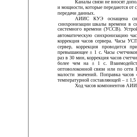
Каналы связи не вносят доп
и мощности, которые передаются от 
передачи данных.
АИИС
КУЭ
оснащена
с
синхронизации
шкалы
времени
в
с
системного
времени
(УССВ).
Устро
автоматическую
синхронизацию
ча
коррекция
часов
сервера.
Часы
УС
сервер,
коррекция
проводится
пр
превышающее
±
1
с.
Часы
счетчико
раз
в
30
мин, 
коррекция
часов 
счетч
более
чем
на
±
1
с.
Взаимодейс
оптоволоконной
связи
или
по
сети
малости
значений.
Поправка
часов
температурной составляющей – ± 1,5 
Ход часов компонентов АИИС