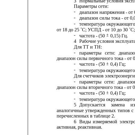
3
Нормальные условия экспл
Параметры сети:
-
диапазон напряжения - от 
-
диапазон силы тока - от 0,0
-
температура
окружающег
от 18 до 25 ˚С; УСПД - от 10 до 30 ˚С;
-
±
частота - (50 
0,15) Гц.
4
Рабочие условия эксплуат
Для ТТ и ТН:
-
параметры
сети:
диапаз
диапазон силы первичного тока - от 0,
-
±
частота - (50 
0,4) Гц;
-
температура окружающего в
Для счетчиков электроэнерги
-
параметры
сети:
диапазо
диапазон силы вторичного тока - от 0,
-
±
частота - (50 
0,4) Гц;
-
температура окружающего в
5
Допускается
замена
и
аналогичные
утвержденных
типов
с
перечисленных в таблице 2.
6
Виды
измеряемой
электр
активная, реактивная.