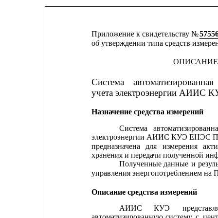
Приложение к свидетельству № 
5755
об утверждении типа средств измере
ОПИСАНИЕ
Система
автоматизированная
учета электроэнергии АИИС К
Назначение средства измерений
Система
автоматизированн
электроэнергии АИИС КУЭ ЕНЭС ПС 
предназначена
для
измерения
акт
хранения и передачи полученной ин
Полученные
данные
и
резул
управления энергопотреблением на
Описание средства измерений
АИИС
КУЭ
представл
автоматизированную
систему
с
цен