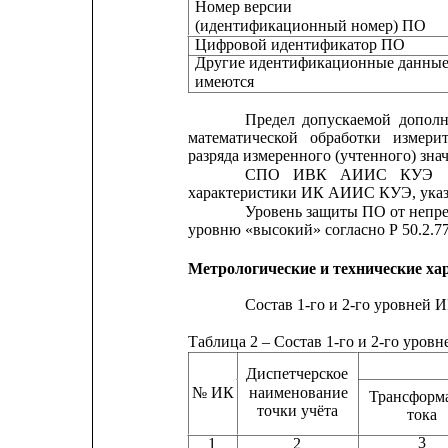
Номер версии
(идентификационный номер) ПО
Цифровой идентификатор ПО
Другие идентификационные данные
имеются
Предел
допускаемой
дополн
математической
обработки
измери
разряда измеренного (учтенного) зна
СПО
ИВК
АИИС
КУЭ
характеристики ИК АИИС КУЭ, указа
Уровень защиты ПО от непре
уровню «высокий» согласно Р 50.2.77
Метрологические и технические ха
Состав 1-го и 2-го уровней
Таблица 2 – Состав 1-го и 2-го ур
Диспетчерское
№ ИК
наименование
Трансформ
точки учёта
тока    
3
1
2