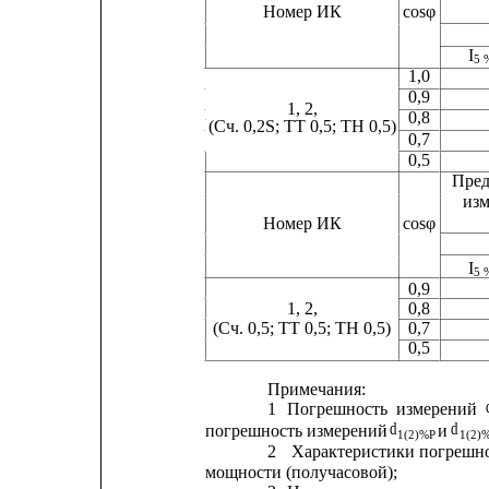
Номер ИК
cosφ
I
5 
1,0
0,9
1, 2,
0,8
(Сч. 0,2S; ТТ 0,5; ТН 0,5)
0,7
0,5
Пред
изм
Номер ИК
cosφ
I
5 
0,9
1, 2,
0,8
(Сч. 0,5; ТТ 0,5; ТН 0,5)
0,7
0,5
Примечания:
1
Погрешность
измерений
d
d
погрешность измерений 
и 
1(2)%P
1(2)
2
Характеристики погрешно
мощности (получасовой);