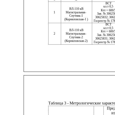
ВСТ
кл.т 0,5    
ВЛ-110 кВ
Ктт = 600/
1
Магистральная-
Зав. № 30625837
Спутник-1
30625832; 306
(Корниловская-1 )
Госреестр № 17869
ВСТ
кл.т 0,5
ВЛ-110 кВ
Ктт = 600/5 
2
Магистральная-
Зав. № 30625
Спутник-2
30625831; 30625835
(Корниловская-2)
Госреестр № 17
Таблица 3 - Метрологические хара
Пре
и