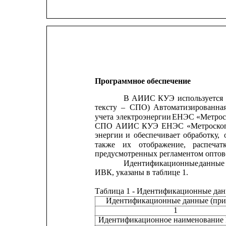
Программное обеспечение
В
АИИС
КУЭ
используется
тексту
–
СПО)
Автоматизированна
учета
электроэнергии
ЕНЭС
«Метрос
СПО
АИИС
КУЭ
ЕНЭС
«Метроско
энергии
и
обеспечивает
обработку,
также
их
отображение,
распечат
предусмотренных регламентом оптов
Идентификационные
данные
ИВК, указаны в таблице 1.
Таблица 1 - Идентификационные дан
Идентификационные данные (при
1
Идентификационное наименование ПО  