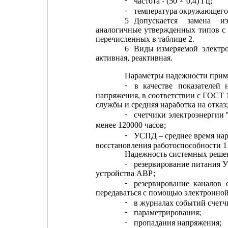
частота - (50 
0,4) Гц;
-
температура окружающего в
5
Допускается
замена
и
аналогичные
утвержденных
типов
с
перечисленных в таблице 2.
6
Виды
измеряемой
электр
активная, реактивная.
Параметры надежности при
-
в
качестве
показателей
напряжения, в соответствии с ГОСТ 
службы и средняя наработка на отказ;
-
счетчики
электроэнергии
менее 120000 часов;
-
УСПД – среднее время нара
восстановления работоспособности 1 
Надежность системных реше
-
резервирование питания 
устройства АВР;
-
резервирование
каналов
передаваться с помощью электронной
-
в журналах событий счет
-
параметрирования;
-
пропадания напряжения;