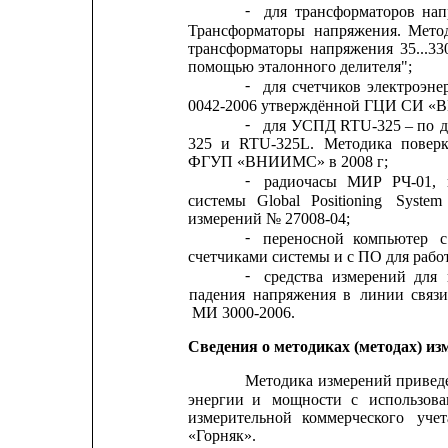
-
для
трансформаторов
нап
Трансформаторы
напряжения.
Мето
трансформаторы
напряжения
35...33
помощью эталонного делителя";
-
для
счетчиков
электроэне
0042-2006 утверждённой ГЦИ СИ «ВН
-
для 
УСПД RTU-325 – по 
д
325
и
RTU-325L.
Методика
повер
ФГУП «ВНИИМС» в 2008 г;
-
радиочасы
МИР
РЧ-01,
системы
Global
Positioning
System
измерений № 27008-04;
-
переносной
компьютер
с
счетчиками системы и с ПО для рабо
-
средства
измерений
для
падения
напряжения
в
линии
связи
МИ 3000-2006.
Сведения о методиках (методах) из
Методика
измерений
привед
энергии
и
мощности
с
использов
измерительной
коммерческого
учет
«Горняк».