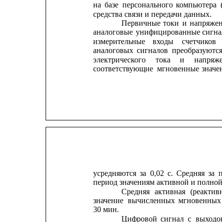
на
базе
персонального
компьютера
средства связи и передачи данных.
Первичные
токи
и
напряже
аналоговые
унифицированные
сигна
измерительные
входы
счетчиков
аналоговых
сигналов
преобразуютс
электрического
тока
и
напряж
соответствующие
мгновенные
значе
усредняются
за
0,02
с.
Средняя
за
период значениям активной и полно
Средняя
активная
(реактив
значение
вычисленных
мгновенных
30 мин.
Цифровой
сигнал
с
выходо