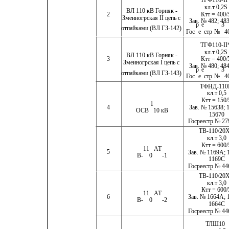
ТГФ110-II
кл.т 0,2S
ВЛ 110 кВ Горняк -
Ктт = 400/
2
Змеиногрская II цепь с
Зав. № 482; 483
р
е
3
отпайками (ВЛ ГЗ-142)
Гос
е
стр
№ 
4
ТГФ110-II
кл.т 0,2S
ВЛ 110 кВ Горняк -
Ктт = 400/
3
Змеиногрская I цепь с
Зав. № 480; 484
р
е
3
отпайками (ВЛ ГЗ-143)
Гос
е
стр
№ 
4
ТФНД-11
кл.т 0,5
Ктт = 150/
1
4
Зав. № 15638; 
ОСВ 
10
кВ
15670
Госреестр № 27
ТВ-110/20
кл.т 3,0
Ктт = 600/
11
АТ
5
Зав. № 1169А; 
В-
0 
-1
1169С
Госреестр № 44
ТВ-110/20
кл.т 3,0
Ктт = 600/
11
АТ
6
Зав. № 1664А; 
В-
0 
-2
1664С
Госреестр № 44
ТЛШ10