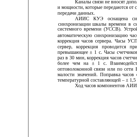
Каналы связи не вносят доп
и мощности, которые передаются от 
передачи данных.
АИИС
КУЭ
оснащена
с
синхронизации
шкалы
времени
в
с
системного
времени
(УССВ).
Устро
автоматическую
синхронизацию
час
коррекция
часов
сервера.
Часы
УС
сервер,
коррекция
проводится
пр
превышающее
±
1
с.
Часы
счетчико
раз
в
30
мин, 
коррекция
часов 
счетч
более
чем
на
±
1
с.
Взаимодейс
оптоволоконной
связи
или
по
сети
малости
значений.
Поправка
часов
температурной составляющей – ± 1,5 
Ход часов компонентов АИИС