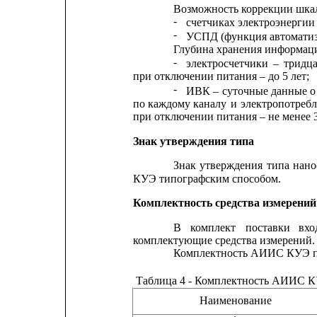
Возможность коррекции шкал
-
счетчиках электроэнергии
-
УСПД (функция автоматиз
Глубина хранения информац
-
электросчетчики
–
тридц
при отключении питания – до 5 лет;
-
ИВК
–
суточные
данные
о
по
каждому каналу 
и
электропотреб
при отключении питания – не менее 3
Знак утверждения типа
Знак
утверждения
типа
нано
КУЭ типографским способом.
Комплектность средства измерений
В
комплект
поставки
вхо
комплектующие средства измерений.
Комплектность АИИС КУЭ пр
Таблица 4 - Комплектность АИИС 
Наименование