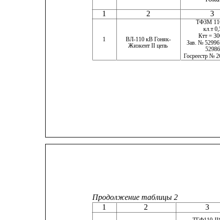
1
2
3
ТФЗМ 11
кл.т 0,
Ктт = 30
1
ВЛ-110 кВ Гоняк-
Зав. № 52996
Жизкент II цепь
5298
Госреестр № 2
Продолжение таблицы 2
1
2
3