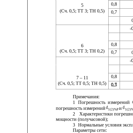
0,8
5
(Сч. 0,5; ТТ 3; ТН 0,5)
0,7
-
0,8
6
(Сч. 0,5; ТТ 3; ТН 0,2)
0,7
-
0,8
7 – 11
(Сч. 0,5; ТТ 0,5; ТН 0,5)
0,7
0,5
Примечания:
1
Погрешность
измерений
d
d
погрешность измерений 
и 
1(2)%P
1(2)
2
Характеристики погрешно
мощности (получасовой);
3
Нормальные условия экспл
Параметры сети: