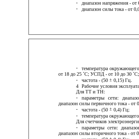
-
диапазон напряжения - от 
-
диапазон силы тока - от 0,0
-
температура
окружающег
от 18 до 25 ˚С; УСПД - от 10 до 30 ˚С;
-
±
частота - (50 
0,15) Гц.
4
Рабочие условия эксплуат
Для ТТ и ТН:
-
параметры
сети:
диапаз
диапазон силы первичного тока - от 0,
-
±
частота - (50 
0,4) Гц;
-
температура окружающего в
Для счетчиков электроэнерги
-
параметры
сети:
диапазо
диапазон силы вторичного тока - от 0,
-
±