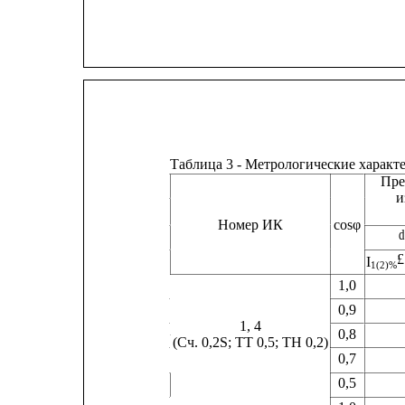
Таблица 3 - Метрологические хара
Пре
и
Номер ИК
cosφ
d
£
I
1(2)% 
1,0
0,9
1, 4
0,8
(Сч. 0,2S; ТТ 0,5; ТН 0,2)
0,7
0,5