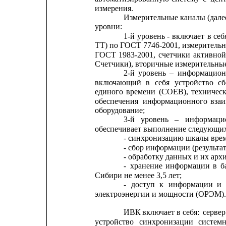
измерения.
Измерительные каналы (дале
уровни:
1-й
уровень
-
включает
в
себ
ТТ) по ГОСТ 7746-2001, измерительн
ГОСТ
1983-2001,
счетчики
активной
Счетчики), вторичные измерительные
2-й
уровень
–
информацион
включающий
в
себя
устройство
сб
единого
времени
(СОЕВ),
техничес
обеспечения
информационного
вза
оборудование;
3-й
уровень
–
информаци
обеспечивает выполнение следующи
- синхронизацию шкалы вре
- сбор информации (результа
- обработку данных и их арх
-
хранение
информации
в
б
Сибири не менее 3,5 лет;
-
доступ
к
информации
и
электроэнергии и мощности (ОРЭМ).
ИВК 
включает в себя: 
сервер
устройство
синхронизации
системн