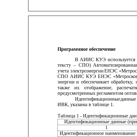
Программное обеспечение
В
АИИС
КУЭ
используется
тексту
–
СПО)
Автоматизированна
учета
электроэнергии
ЕНЭС
«Метрос
СПО
АИИС
КУЭ
ЕНЭС
«Метроско
энергии
и
обеспечивает
обработку,
также
их
отображение,
распечат
предусмотренных регламентом оптов
Идентификационные
данные
ИВК, указаны в таблице 1.
Таблица 1 - Идентификационные дан
Идентификационные данные (при
1
Идентификационное наименование ПО  