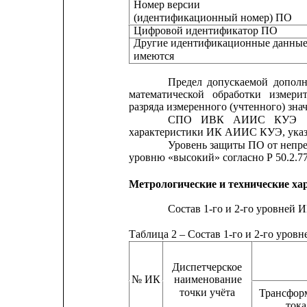
Номер версии
(идентификационный номер) ПО
Цифровой идентификатор ПО
Другие идентификационные данные
имеются
Предел
допускаемой
дополн
математической
обработки
измери
разряда измеренного (учтенного) зна
СПО
ИВК
АИИС
КУЭ
характеристики ИК АИИС КУЭ, указа
Уровень защиты ПО от непре
уровню «высокий» согласно Р 50.2.77
Метрологические и технические ха
Состав 1-го и 2-го уровней
Таблица 2 – Состав 1-го и 2-го ур
Диспетчерское
№ ИК
наименование
точки учёта
Трансфор
тока  