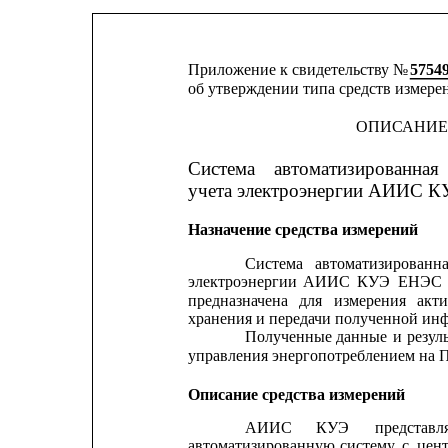
Приложение к свидетельству № 
5754
об утверждении типа средств измере
ОПИСАНИЕ
Система
автоматизированная
учета электроэнергии АИИС 
Назначение средства измерений
Система
автоматизированн
электроэнергии
АИИС
КУЭ
ЕНЭС
предназначена
для
измерения
акт
хранения и передачи полученной ин
Полученные
данные
и
резул
управления энергопотреблением на
Описание средства измерений
АИИС
КУЭ
представл
автоматизированную
систему
с
цен