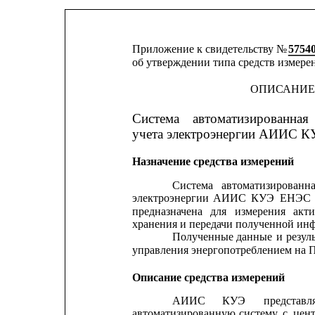
Приложение к свидетельству № 
5754
об утверждении типа средств измере
ОПИСАНИЕ
Система
автоматизированная
учета электроэнергии АИИС 
Назначение средства измерений
Система
автоматизированн
электроэнергии
АИИС
КУЭ
ЕНЭС
предназначена
для
измерения
акт
хранения и передачи полученной ин
Полученные
данные
и
резул
управления энергопотреблением на
Описание средства измерений
АИИС
КУЭ
представл
автоматизированную
систему
с
цен