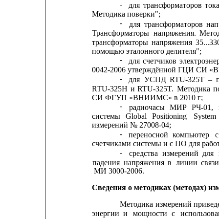
-
для
трансформаторов
ток
Методика поверки";
-
для
трансформаторов
нап
Трансформаторы
напряжения.
Мето
трансформаторы
напряжения
35...33
помощью эталонного делителя";
-
для
счетчиков
электроэне
0042-2006 утверждённой ГЦИ СИ «ВН
-
для
УСПД
RTU-325T
–
RTU-325H
и
RTU-325T.
Методика
п
СИ ФГУП «ВНИИМС» в 2010 г;
-
радиочасы
МИР
РЧ-01,
системы
Global
Positioning
System
измерений № 27008-04;
-
переносной
компьютер
с
счетчиками системы и с ПО для рабо
-
средства
измерений
для
падения
напряжения
в
линии
связи
МИ 3000-2006.
Сведения о методиках (методах) из
Методика
измерений
привед
энергии
и
мощности
с
использов