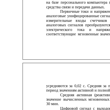
на
базе
персонального
компьютера
средства связи и передачи данных.
Первичные
токи
и
напряже
аналоговые
унифицированные
сигна
измерительные
входы
счетчиков
аналоговых
сигналов
преобразуютс
электрического
тока
и
напряж
соответствующие
мгновенные
значе
усредняются
за
0,02
с.
Средняя
за
период значениям активной и полно
Средняя
активная
(реактив
значение
вычисленных
мгновенных
30 мин.
Цифровой
сигнал
с
выходо