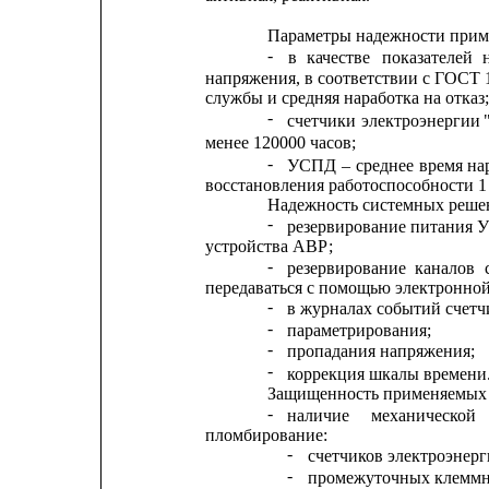
Параметры надежности при
-
в
качестве
показателей
напряжения, в соответствии с ГОСТ 
службы и средняя наработка на отказ;
-
счетчики
электроэнергии
менее 120000 часов;
-
УСПД
–
среднее
время
на
восстановления работоспособности 1 
Надежность системных реше
-
резервирование питания 
устройства АВР;
-
резервирование
каналов
передаваться с помощью электронной
-
в журналах событий счет
-
параметрирования;
-
пропадания напряжения;
-
коррекция шкалы времени
Защищенность применяемых 
-
наличие
механической
пломбирование:
-
счетчиков электроэнерг
-
промежуточных клеммн