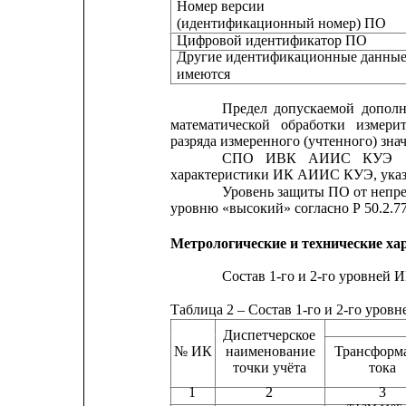
Номер версии
(идентификационный номер) ПО
Цифровой идентификатор ПО
Другие идентификационные данные
имеются
Предел
допускаемой
дополн
математической
обработки
измери
разряда измеренного (учтенного) зна
СПО
ИВК
АИИС
КУЭ
характеристики ИК АИИС КУЭ, указа
Уровень защиты ПО от непре
уровню «высокий» согласно Р 50.2.77
Метрологические и технические ха
Состав 1-го и 2-го уровней
Таблица 2 – Состав 1-го и 2-го ур
Диспетчерское
№ ИК
наименование
Трансформ
точки учёта                 
тока    
1
2
3