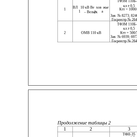
ТФЗМ 110Б-IV  
кл.т 0,5
ВЛ
10 кВ Ве
хов
жье
1
Ктт = 1000
 1
р
а
– Вельск
Зав. № 8273; 824
Госреестр № 26
ТФЗМ 110Б-IV   
кл.т 0,5
2
ОМВ 110 кВ
Ктт = 500/5   
Зав. № 6939; 697
Госреестр № 26
Продолжение таблицы 2
1
2
3
ТФН-35