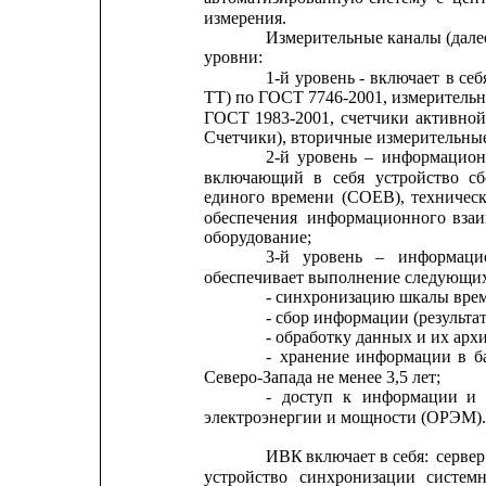
измерения.
Измерительные каналы (дале
уровни:
1-й
уровень
-
включает
в
себ
ТТ) по ГОСТ 7746-2001, измерительн
ГОСТ
1983-2001,
счетчики
активной
Счетчики), вторичные измерительные
2-й
уровень
–
информацион
включающий
в
себя
устройство
сб
единого
времени
(СОЕВ),
техничес
обеспечения
информационного
вза
оборудование;
3-й
уровень
–
информаци
обеспечивает выполнение следующи
- синхронизацию шкалы вре
- сбор информации (результа
- обработку данных и их арх
-
хранение
информации
в
б
Северо-Запада не менее 3,5 лет;
-
доступ
к
информации
и
электроэнергии и мощности (ОРЭМ).
ИВК 
включает в себя: 
сервер
устройство
синхронизации
системн