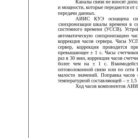
Каналы связи не вносят доп
и мощности, которые передаются от 
передачи данных.
АИИС
КУЭ
оснащена
с
синхронизации
шкалы
времени
в
с
системного
времени
(УССВ).
Устро
автоматическую
синхронизацию
ча
коррекция
часов
сервера.
Часы
УС
сервер,
коррекция
проводится
пр
превышающее
±
1
с.
Часы
счетчико
раз
в
30
мин, 
коррекция
часов 
счетч
более
чем
на
±
1
с.
Взаимодейс
оптоволоконной
связи
или
по
сети
малости
значений.
Поправка
часов
температурной составляющей – ± 1,5 
Ход часов компонентов АИИС