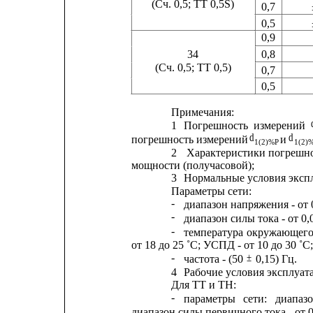
(Сч. 0,5; ТТ 0,5S)
0,7
0,5
0,9             
34
0,8
(Сч. 0,5; ТТ 0,5)
0,7
0,5
Примечания:
1
Погрешность
измерений
d
d
погрешность измерений 
и 
1(2)%P
1(2)
2
Характеристики погрешно
мощности (получасовой);
3
Нормальные условия экспл
Параметры сети:
-
диапазон напряжения - от 
-
диапазон силы тока - от 0,0
-
температура
окружающег
от 18 до 25 ˚С; УСПД - от 10 до 30 ˚С;
-
±
частота - (50 
0,15) Гц.
4
Рабочие условия эксплуат
Для ТТ и ТН:
-
параметры
сети:
диапаз
диапазон силы первичного тока - от 0,