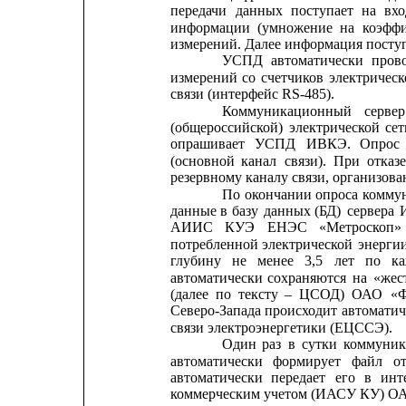
передачи
данных
поступает
на
вх
информации
(умножение
на
коэфф
измерений. Далее информация пост
УСПД
автоматически
пров
измерений
со
счетчиков
электричес
связи (интерфейс RS-485).
Коммуникационный
сервер
(общероссийской)
электрической
сет
опрашивает
УСПД
ИВКЭ.
Опрос
(основной
канал
связи).
При
отказ
резервному каналу связи, организова
По
окончании
опроса
комму
данные
в
базу
данных
(БД)
сервера
АИИС
КУЭ
ЕНЭС
«Метроскоп»
потребленной
электрической
энерги
глубину
не
менее
3,5
лет
по
к
автоматически
сохраняются
на
«жес
(далее
по
тексту
–
ЦСОД)
ОАО
«
Северо-Запада
происходит
автоматич
связи электроэнергетики (ЕЦССЭ).
Один
раз
в
сутки
коммуни
автоматически
формирует
файл
о
автоматически
передает
его
в
инт
коммерческим учетом (ИАСУ КУ) О