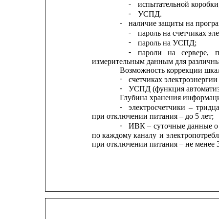
-
испытательной коробки
-
УСПД.
-
наличие защиты на прогр
-
пароль на счетчиках эл
-
пароль на УСПД;
-
пароли
на
сервере,
измерительным данным для различны
Возможность коррекции шкал
-
счетчиках электроэнергии
-
УСПД (функция автоматиз
Глубина хранения информац
-
электросчетчики
–
тридц
при отключении питания – до 5 лет;
-
ИВК
–
суточные
данные
о
по
каждому каналу 
и
электропотреб
при отключении питания – не менее 3