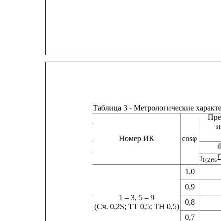
Таблица 3 - Метрологические хара
Пре
и
Номер ИК
cosφ
d
£
I
1(2)% 
1,0
0,9
1 – 3, 5 – 9
0,8
(Сч. 0,2S; ТТ 0,5; ТН 0,5)
0,7