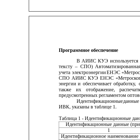
Программное обеспечение
В
АИИС
КУЭ
используется
тексту
–
СПО)
Автоматизированна
учета
электроэнергии
ЕНЭС
«Метрос
СПО
АИИС
КУЭ
ЕНЭС
«Метроско
энергии
и
обеспечивает
обработку,
также
их
отображение,
распечат
предусмотренных регламентом оптов
Идентификационные
данные
ИВК, указаны в таблице 1.
Таблица 1 - Идентификационные дан
Идентификационные данные (при
1
Идентификационное наименование ПО  