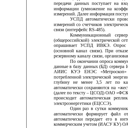
передачи
данных
поступает
на
вх
информации
(умножение
на
коэфф
измерений. Далее информация пост
УСПД
автоматически
пров
измерений
со
счетчиков
электричес
связи (интерфейс RS-485).
Коммуникационный
сервер
(общероссийской)
электрической
сет
опрашивает
УСПД
ИВКЭ.
Опрос
(основной
канал
связи).
При
отказ
резервному каналу связи, организова
По
окончании
опроса
комму
данные
в
базу
данных
(БД)
сервера
АИИС
КУЭ
ЕНЭС
«Метроскоп»
потребленной
электрической
энерги
глубину
не
менее
3,5
лет
по
к
автоматически
сохраняются
на
«жес
(далее по тексту – ЦСОД) ОАО «Ф
происходит
автоматическая
реплик
электроэнергетики (ЕЦССЭ).
Один
раз
в
сутки
коммуни
автоматически
формирует
файл
о
автоматически
передает
его
в
инт
коммерческим учетом (ИАСУ КУ) О