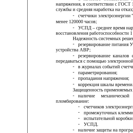
напряжения, в соответствии с ГОСТ 
службы и средняя наработка на отказ;
-
счетчики
электроэнергии
менее 120000 часов;
-
УСПД – среднее время нара
восстановления работоспособности 1 
Надежность системных реше
-
резервирование питания 
устройства АВР;
-
резервирование
каналов
передаваться с помощью электронной
-
в журналах событий счет
-
параметрирования;
-
пропадания напряжения;
-
коррекция шкалы времени
Защищенность применяемых 
-
наличие
механической
пломбирование:
-
счетчиков электроэнерг
-
промежуточных клеммн
-
испытательной коробки
-
УСПД.
-
наличие защиты на прогр