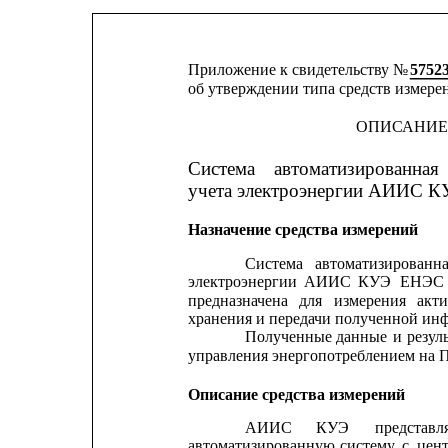
Приложение к свидетельству № 
5752
об утверждении типа средств измере
ОПИСАНИЕ
Система
автоматизированная
учета электроэнергии АИИС 
Назначение средства измерений
Система
автоматизированн
электроэнергии
АИИС
КУЭ
ЕНЭС
предназначена
для
измерения
акт
хранения и передачи полученной ин
Полученные
данные
и
резул
управления энергопотреблением на
Описание средства измерений
АИИС
КУЭ
представл
автоматизированную
систему
с
цен