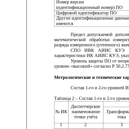
Номер версии
(идентификационный номер) ПО
Цифровой идентификатор ПО
Другие идентификационные данные
имеются
Предел
допускаемой
дополн
математической
обработки
измери
разряда измеренного (учтенного) зна
СПО
ИВК
АИИС
КУЭ
характеристики ИК АИИС КУЭ, указа
Уровень защиты ПО от непре
уровню «высокий» согласно Р 50.2.77
Метрологические и технические ха
Состав 1-го и 2-го уровней
Таблица 2 – Состав 1-го и 2-го ур
Диспетчерское
№ ИК
наименование
Трансформ
точки учёта                 
тока    
1
2
3