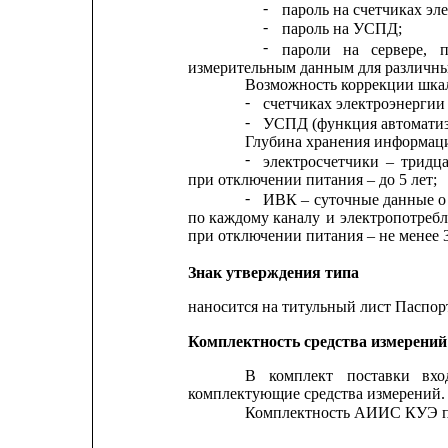
-
пароль на счетчиках эл
-
пароль на УСПД;
-
пароли
на
сервере,
измерительным данным для различны
Возможность коррекции шкал
-
счетчиках электроэнергии
-
УСПД (функция автоматиз
Глубина хранения информац
-
электросчетчики
–
тридц
при отключении питания – до 5 лет;
-
ИВК
–
суточные
данные
о
по
каждому каналу 
и
электропотреб
при отключении питания – не менее 3
Знак утверждения типа
наносится на титульный лист Паспо
Комплектность средства измерений
В
комплект
поставки
вхо
комплектующие средства измерений.
Комплектность АИИС КУЭ пр