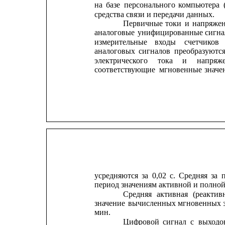
на
базе
персонального
компьютера
средства связи и передачи данных.
Первичные
токи
и
напряже
аналоговые
унифицированные
сигна
измерительные
входы
счетчиков
аналоговых
сигналов
преобразуютс
электрического
тока
и
напряж
соответствующие
мгновенные
значе
усредняются
за
0,02
с.
Средняя
за
период значениям активной и полно
Средняя
активная
(реактив
значение
вычисленных
мгновенных
мин.
Цифровой
сигнал
с
выходо