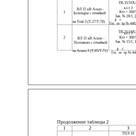
ТВ-35/10Х
кл.т 3
ВЛ 35 кВ Аскиз -                                     
Ктт = 300/
1
Бельтыры с отпайкой
Зав. № 28/1; 
р
с
на Trial-3 (Т-27/Т-70)
Гос
ее
тр № 446
ТВ-35/10ХЛ    
кл.т 3
2
Ктт = 300/
ВЛ 35 кВ Аскиз -                                     
Зав. № 15/1; 
Полтаково с отпайкой                                  
р
с
на Аскиз-3 (Т-65/Т-71)
Гос
ее
тр № 44
Продолжение таблицы 2
1
2
3
ТПЛ-10