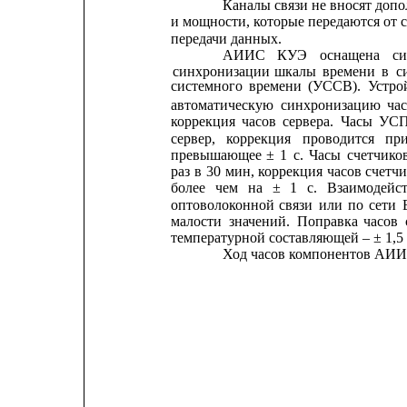
Каналы связи не вносят доп
и мощности, которые передаются от 
передачи данных.
АИИС
КУЭ
оснащена
с
синхронизации
шкалы
времени
в
с
системного
времени
(УССВ).
Устро
автоматическую
синхронизацию
ча
коррекция
часов
сервера.
Часы
УС
сервер,
коррекция
проводится
пр
превышающее
±
1
с.
Часы
счетчико
раз
в
30
мин, 
коррекция
часов 
счетч
более
чем
на
±
1
с.
Взаимодейс
оптоволоконной
связи
или
по
сети
малости
значений.
Поправка
часов
температурной составляющей – ± 1,5 
Ход часов компонентов АИИС