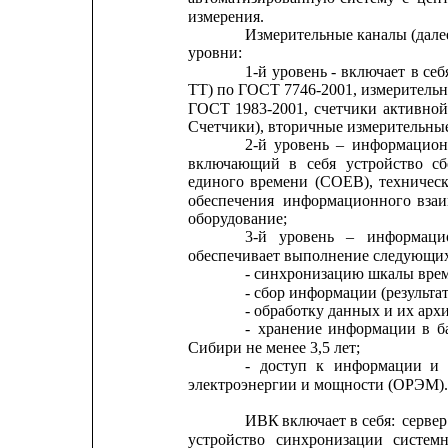
измерения.
Измерительные каналы (дале
уровни:
1-й
уровень
-
включает
в
себ
ТТ) по ГОСТ 7746-2001, измерительн
ГОСТ
1983-2001,
счетчики
активной
Счетчики), вторичные измерительные
2-й
уровень
–
информацион
включающий
в
себя
устройство
сб
единого
времени
(СОЕВ),
техничес
обеспечения
информационного
вза
оборудование;
3-й
уровень
–
информаци
обеспечивает выполнение следующи
- синхронизацию шкалы вре
- сбор информации (результа
- обработку данных и их арх
-
хранение
информации
в
б
Сибири не менее 3,5 лет;
-
доступ
к
информации
и
электроэнергии и мощности (ОРЭМ).
ИВК 
включает в себя: 
сервер
устройство
синхронизации
системн