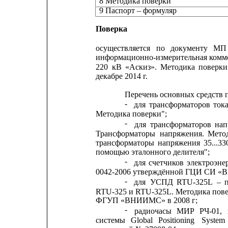
8 Методика поверки
9 Паспорт – формуляр
Поверка
осуществляется
по
документу
МП
информационно-измерительная комме
220
кВ
«Аскиз».
Методика
поверки
декабре 2014 г.
Перечень основных средств 
-
для
трансформаторов
ток
Методика поверки";
-
для
трансформаторов
нап
Трансформаторы
напряжения.
Мето
трансформаторы
напряжения
35...33
помощью эталонного делителя";
-
для
счетчиков
электроэне
0042-2006 утверждённой ГЦИ СИ «ВН
-
для
УСПД
RTU-325L
–
RTU-325 и RTU-325L. Методика пов
ФГУП «ВНИИМС» в 2008 г;
-
радиочасы
МИР
РЧ-01,
системы
Global
Positioning
System