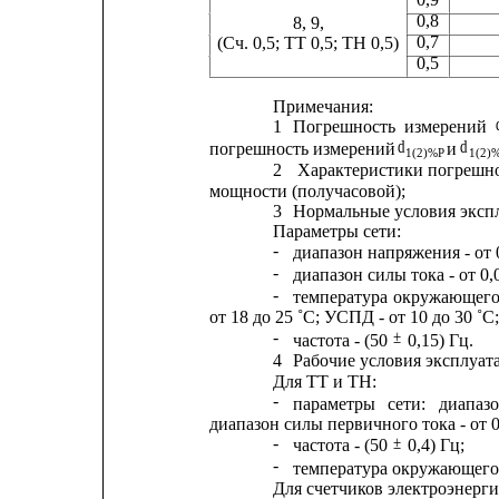
0,8
8, 9,
0,7
(Сч. 0,5; ТТ 0,5; ТН 0,5)
0,5
Примечания:
1
Погрешность
измерений
d
d
погрешность измерений 
и 
1(2)%P
1(2)
2
Характеристики погрешно
мощности (получасовой);
3
Нормальные условия экспл
Параметры сети:
-
диапазон напряжения - от 
-
диапазон силы тока - от 0,0
-
температура
окружающег
от 18 до 25 ˚С; УСПД - от 10 до 30 ˚С;
-
±
частота - (50 
0,15) Гц.
4
Рабочие условия эксплуат
Для ТТ и ТН:
-
параметры
сети:
диапаз
диапазон силы первичного тока - от 0,
-
±
частота - (50 
0,4) Гц;
-
температура окружающего в
Для счетчиков электроэнерги