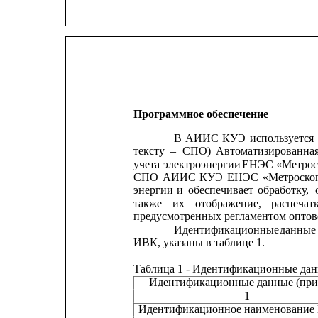
Программное обеспечение
В
АИИС
КУЭ
используется
тексту
–
СПО)
Автоматизированна
учета
электроэнергии
ЕНЭС
«Метрос
СПО
АИИС
КУЭ
ЕНЭС
«Метроско
энергии
и
обеспечивает
обработку,
также
их
отображение,
распечат
предусмотренных регламентом оптов
Идентификационные
данные
ИВК, указаны в таблице 1.
Таблица 1 - Идентификационные дан
Идентификационные данные (при
1
Идентификационное наименование ПО  