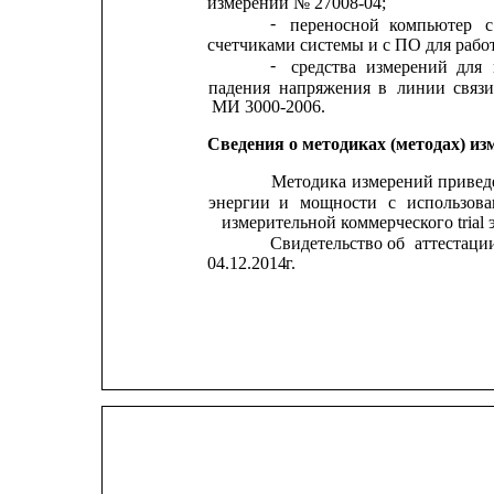
измерений № 27008-04;
-
переносной
компьютер
с
счетчиками системы и с ПО для рабо
-
средства
измерений
для
падения
напряжения
в
линии
связи
МИ 3000-2006.
Сведения о методиках (методах) из
Методика
измерений
привед
энергии
и
мощности
с
использов
измерительной коммерческого tri
Свидетельство
об
аттестаци
04.12.2014
г.