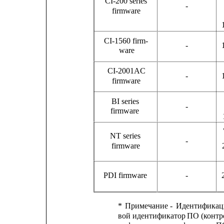
CI-200 series
-
firmware
CI-1560 firm-
-
ware
CI-2001AC
-
firmware
BI series
-
firmware
NT series
-
firmware
PDI firmware
-
*
Примечание
-
Идентификац
вой 
идентификатор 
ПО 
(контр