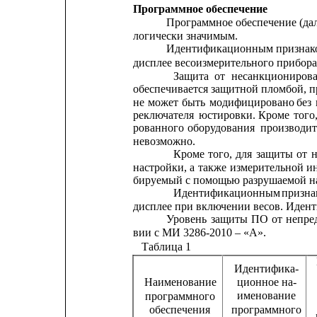
Программное обеспечение
Программное
обеспечение
(да
логически значимым.
Идентификационным
признак
дисплее весоизмерительного прибора
Защита
от
несанкциониров
обеспечивается защитной 
пломбой, п
не
может
быть
модифицировано
без
реключателя
юстировки.
Кроме
того
рованного
оборудования
производит
невозможно.
Кроме
того,
для
защиты
от
н
настройки,
а 
также
измерительной
и
бируемый с помощью разрушаемой н
Идентификационным
призна
дисплее при включении весов. Иден
Уровень
защиты
ПО
от
непре
вии с МИ 3286-2010 – «А».
Таблица 1
Идентифика-
ционное на-
Наименование
именование
программного
программного
обеспечения