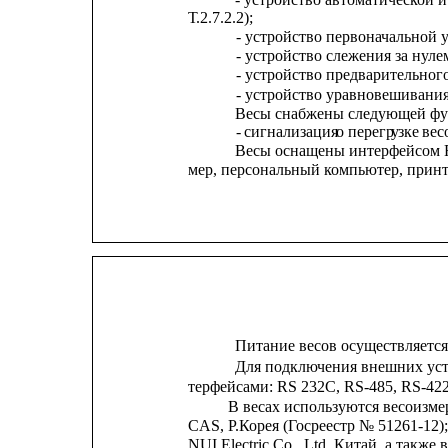
Т.2.7.2.2);
- устройство первоначальной ус
- устройство слежения за нулем 
- устройство предварительного 
- устройство уравновешивания т
Весы снабжены следующей фу
-
сигнализация 
о
перегр
у
зке
вес
Весы оснащены интерфейсом R
мер, персональный компьютер, принтер
Питание весов осуществляется 
Для подключения внешних устр
терфейсами: RS 232С, RS-485, RS-42
В весах используются весоизм
CAS, Р.Корея (Госреестр № 51261-12)
NUI Electric Co., Ltd, Китай, а такж