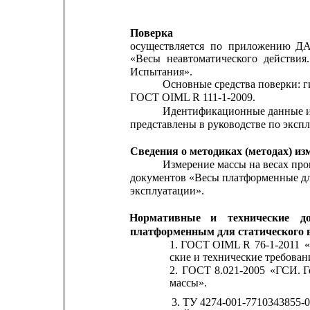
Поверка
осуществляется
по
приложению
Д
«Весы
неавтоматического
действия.
Испытания».
Основные средства поверки: г
ГОСТ OIML R 111-1-2009.
Идентификационные данные и
представлены в руководстве по экспл
Сведения о методиках (методах) из
Измерение массы на весах пров
документов «Весы платформенные дл
эксплуатации».
Нормативные
и
технические
д
платформенным для статического
1. ГОСТ 
OIML R 
76-1-2011
«
ские и технические требован
2.
ГОСТ
8.021-2005
«ГСИ.
Г
массы».
3. ТУ 4274-001-7710343855-