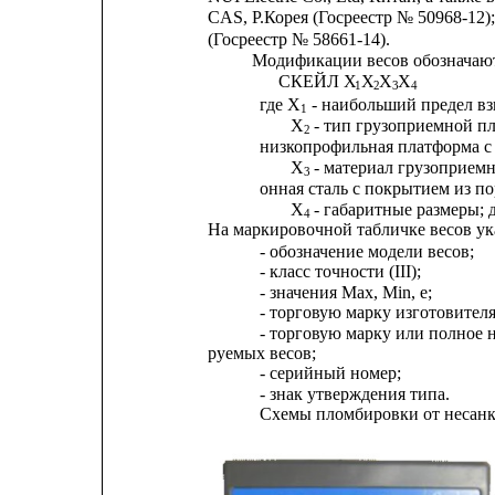
CAS, Р.Корея (Госреестр № 50968-1
(Госреестр № 58661-14).
Модификации весов обозначаю
СКЕЙЛ Х
Х
Х
Х
1
2
3
4
где Х
- наибольший предел в
1
Х
- тип грузоприемной п
2
низкопрофильная платформа с
Х
- материал грузоприемн
3
онная сталь с покрытием из п
Х
- габаритные размеры; 
4
На маркировочной табличке весов ук
- обозначение модели весов;
- класс точности (III);
- значения Max, Min, e;
- торговую марку изготовител
- торговую марку или полное 
руемых весов;
- серийный номер;
- знак утверждения типа.
Схемы пломбировки от несанк