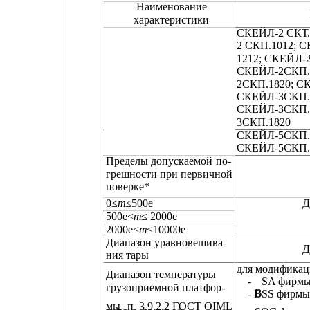
Наименование
характеристики
СКЕЙЛ-2 СКТ.
2 СКП.1012; 
1212; СКЕЙЛ-
СКЕЙЛ-2СКП.1
2СКП.1820; С
СКЕЙЛ-3СКП. 
СКЕЙЛ-3СКП.1
3СКП.1820
СКЕЙЛ-5СКП. 
СКЕЙЛ-5СКП.
Пределы 
допускаемой 
по-
грешности 
при 
первичной
поверке*
0≤
m
≤500е
Д
500е<
m
≤ 2000е                                                   
2000е<
m
≤10000е                                                
Диапазон уравновешива-
Дл
ния тары
для модификац
Диапазон температуры
- 
SA фирмы
грузоприемной платфор-
B
- BSS фирмы
мы 
п. 3.9.2.2 ГОСТ OIML      