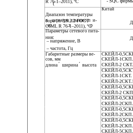
- SQC фирмы N
R 76-1–2011), ºC
(
Китай                 
Диапазон температуры
в
оизмери
ельного п
и-
бора (п. 3.9.2.2 ГОСТ
Д
ес
т
р
OIML R 76-1–2011), ºC
Параметры сетевого пита-
ния:
Д
– напряжение, В
– частота, Гц
Габаритные размеры ве-
СКЕЙЛ-0,5СКП
сов, мм
СКЕЙЛ-1СКП.1
´
´
СКЕЙЛ-2 СКТ.
длина 
ширина 
высота
СКЕЙЛ-0,5СКТ
СКЕЙЛ-1СКТ. 
СКЕЙЛ-2СКТ.1
СКЕЙЛ-0,5СКП
СКЕЙЛ-2 СКП.
СКЕЙЛ-0,5СКП
СКЕЙЛ-2СКП.
СКЕЙЛ-0,5СКП
СКЕЙЛ-2СКП. 
СКЕЙЛ-0,5СКП
СКЕЙЛ-2СКП. 
СКЕЙЛ-5СКП.