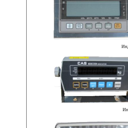
Ин
Ин