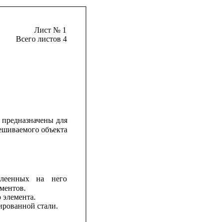
Лист № 1
Всего листов 4
предназначены
для
ешиваемого
объекта
клеенных
на
него
ментов.
 элемента.
ированной стали.