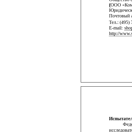
ООО «Ком
(
Юридический
Почтовый ад
Тел.: (495)
E-mail: 
sho
http://www.s
Испытате
Феде
исследова