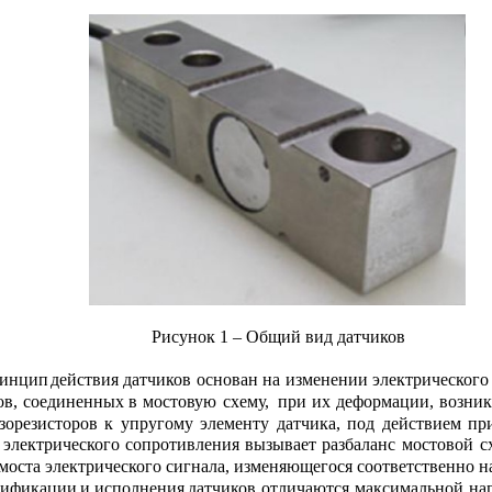
Рисунок 1 – Общий вид датчиков
инцип
действия
датчиков
основан
на
изменении
электрического
ов,
соединенных
в
мостовую
схему,
при
их
деформации,
возни
зорезисторов
к
упругому
элементу
датчика,
под
действием
пр
электрического
сопротивления
вызывает
разбаланс
мостовой
с
моста электрического сигнала, изменяющегося соответственно на
ификации
и
исполнения
датчиков
отличаются
максимальной
на