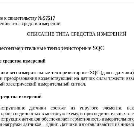
 к свидетельству № 
57517
ении типа средств измерений
ОПИСАНИЕ ТИПА СРЕДСТВА ИЗМЕРЕНИЙ
весоизмерительные тензорезисторные SQC
е средства измерений
чики
весоизмерительные
тензорезисторные
SQC
(далее
датчики)
и
преобразования
воздействующей
на
датчик
силы
тяжести
взв
ый электрический измерительный сигнал.
средства измерений
нструктивно
датчики
состоят
из
упругого
элемента,
на
торов, соединенных в мостовую схему, и присоединительных эле
нструкция датчиков обеспечивает герметичность измерительного
д нагрузки датчиков – сдвиг. Датчики изготавливаются из никел