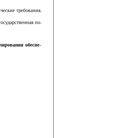
ические
требования.
государственная
по-
улирования
обеспе-