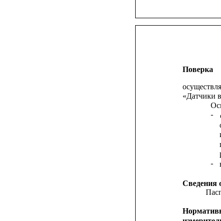
Поверка
осуществля
«Датчики в
Ос
-
-
Сведения 
Пас
Норматив
измерител