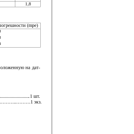
1,8
погрешности (mpe)
n
n
n
положенную
на
дат-
.......................
.
1 шт.
………..………1 экз.