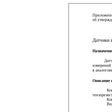
Приложение
об утвержд
Датчики 
Назначени
Дат
измерений
в аналогов
Описание 
Ко
тензорезис
Ко
Ви