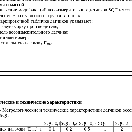
ми и массой.
значение модификаций весоизмерительных датчиков SQC имеет
ачение максимальной нагрузки в тоннах.
аркировочной табличке датчиков указывают:
рговую марку производителя;
дель весоизмерительного датчика;
рийный номер;
ксимальную нагрузку E
.
max
ческие и технические характеристики
– Метрологические и технические характеристики датчиков весо
 SQC
SQC-0,1SQC-0,2
SQC-0,5
SQC-1
SQC-2
ая нагрузка (E
), т      0,1
0,2
0,5
1
2
max