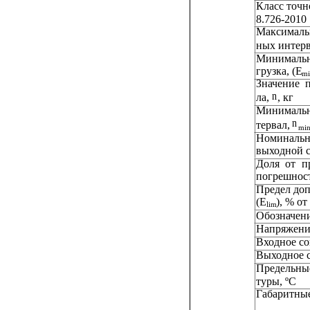
Класс точн
8.726-2010
Максимальн
ных интерв
Минимальна
грузка, (Е
m
Значение
n
ла, 
, кг
Минимальн
n
тервал, 
mi
Номинальны
выходной с
Доля
от
п
погрешност
Предел доп
(E
), % от
lim
Обозначен
Напряжение пита
Входное сопроти
Выходное сопро
Предельные
туры, ºC
Габаритные