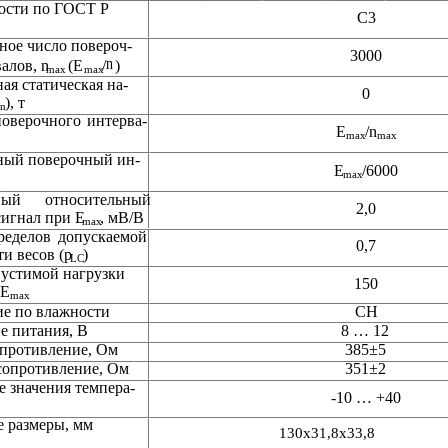
ости по ГОСТ Р
C3
ое число повероч-
3000
n
алов, n
(Е
/
)
max
max
я статическая на-
0
), т
in
поверочного
интерва-
Е
/n
max    
max
ый поверочный ин-
Е
/6000
max
n
й      относительный
2,0
игнал при Е
, мВ/В
max
ределов
допускаемой
0,7
и весов (p
)
LC
устимой нагрузки
150
 E
max
ие по влажности
CH
ния, В                                                                
8 … 12
вление, Ом                                                         
385±5
тивление, Ом                                                      
351±2
 значения темпера-
-10 … +40
 размеры, мм
130x31,8x33,8