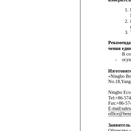
1.
2.
3.
Рекоменда
чения еди
В со
-
осущ
Изготовит
«Ningbo Ben
No.18,Yang
Ningbo Eco
Tel:+86-57
Fax:+86-57
E-mail:sal
office@ben
Заявитель
Общество 