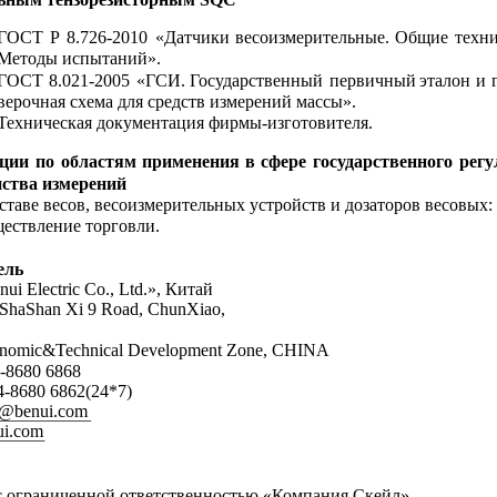
ГОСТ
Р
8.726-2010
«Датчики
весоизмерительные.
Общие
техн
Методы испытаний».
ГОСТ
8.021-2005
«ГСИ.
Государственный
первичный
эталон
и
верочная схема для средств измерений массы».
Техническая документация фирмы-изготовителя.
ции
по
областям
применения
в
сфере
государственного
рег
нства измерений
ставе весов, весоизмерительных устройств и дозаторов весовых:
ествление торговли.
ель
ui Electric Co., Ltd.», Китай
ShaShan Xi 9 Road, ChunXiao,
nomic&Technical Development Zone, CHINA
4-8680 6868
4-8680 6862(24*7)
es@benui.com
ui.com
с ограниченной ответственностью «Компания Скейл»