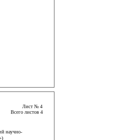
Лист № 4
Всего листов 4
ий научно-
»)