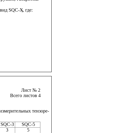
 вид SQC-X
, где:
1
Лист № 2
Всего листов 4
измерительных тензоре-
SQC-3      
SQC-5
3               
5