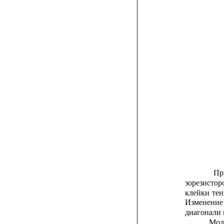
Пр
зорезистор
клейки
тен
Изменение
диагонали 
Мод