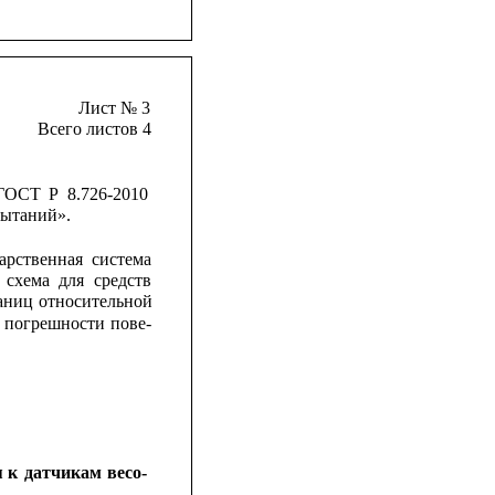
Лист № 3
Всего листов 4
ГОСТ
Р
8.726-2010
пытаний».
арственная
система
схема
для
средств
аниц
относительной
погрешности
пове-
я
к
датчикам
весо-