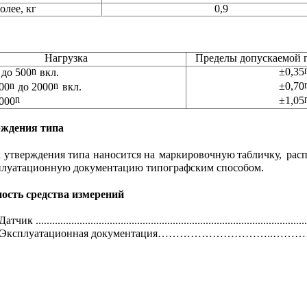
олее, кг
0,9
Пределы допускаемой 
Нагрузка
n
±0,35
 до 500
вкл.
n
n
±0,70
500
до 2000
вкл.
n
±1,05
2000
рждения типа
к
утверждения
типа
наносится
на
маркировочную
табличку,
рас
сплуатационную документацию типографским способом.
ость средства измерений
Датчик ....................................................................................................
Эксплуатационная документация…………………………..………