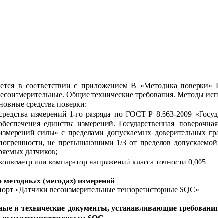
ется
в
соответствии
с
приложением
В
«Методика
поверки»
есоизмерительные. Общие технические требования. Методы ис
новные средства поверки:
средства
измерений
1-го
разряда
по
ГОСТ
Р
8.663-2009
«Госуд
обеспечения
единства
измерений.
Государственная
поверочная
измерений
силы»
с
пределами
допускаемых
доверительных
гр
погрешности,
не
превышающими
1/3
от
пределов
допускаемой
ряемых датчиков;
вольтметр или компаратор напряжений класса точности 0,005.
о методиках (методах) измерений
порт «Датчики весоизмерительные тензорезисторные SQC».
ные
и
технические
документы,
устанавливающие
требовани
ьным тензорезисторным SQC