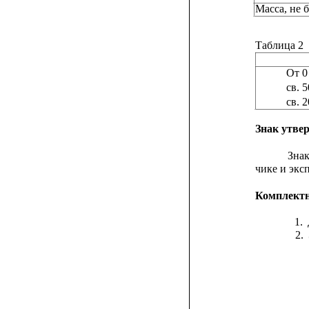
Масса, не б
Таблица 2
От 0
св. 
св. 
Знак утве
Зна
чике и эк
Комплектн
1.
2.