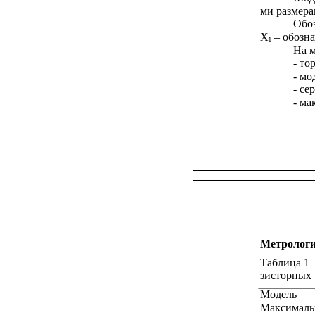
ми размера
Обо
X
– обозн
1
На м
- то
- мо
- се
- ма
Метрологи
Таблица 1 
зисторных
Модель
Максимальн