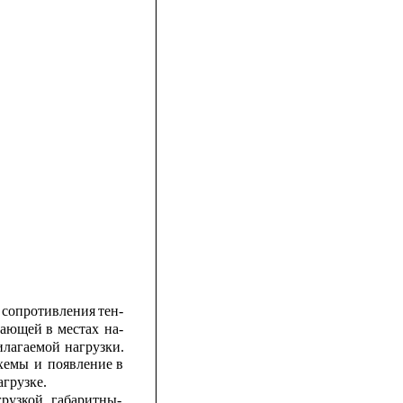
сопротивления
тен-
кающей
в
местах
на-
илагаемой
нагрузки.
хемы
и
появление
в
грузке.
грузкой,
габаритны-