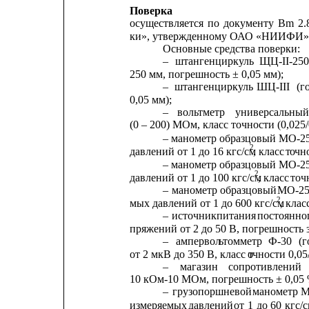
Поверка
осуществляется
по
документу
Вm
2.
ки», утвержденному ОАО «НИИФИ» 0
Основные средства поверки:
–
штангенциркуль
ЩЦ-II-25
250 мм, погрешность ± 0,05 мм);
–
штангенциркуль
ШЦ-III
(г
0,05 мм);
–
вольтметр
универсальны
(0 – 200) МОм, класс точности (0,025/0
– манометр образцовый МО-25
2
давлений от 1 до 16 кгс/см
, класс
т
о
чно
– манометр образцовый МО-25
2
давлений от 1 до 100 кгс/см
, класс
точ
–
манометр
образцовый
МО-25
2
мых давлений от 1 до 600 кгс/см
, клас
–
источник
питания
постоянно
пряжений от 2 до 50 В, погрешность 
–
ампервол
ь
томметр
Ф-30
(г
от 2 мкВ до 350 В, класс т
о
чности 0,05/
–
магазин
сопротивлений
10 кОм-10 МОм, погрешность ± 0,05 
–
грузопоршневой
манометр
М
измеряемых 
давлений
от 
1
до
60
кгс/