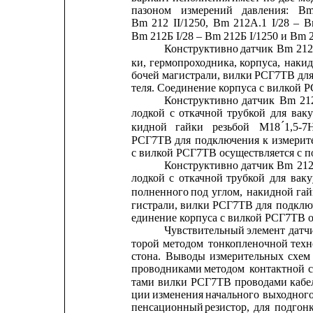
пазоном
измерений
давления:
В
Вm
212
II/1250,
Вm
212А.1
I/28
–
В
Вm 212Б I/28 – Вm 212Б I/1250 и Вm 2
Конструктивно
датчик
Вm
212
ки,
гермопроходника,
корпуса,
наки
бочей 
магистрали, вилки
РСГ7ТВ для
теля. Соединение корпуса с вилкой 
Конструктивно
датчик
Вm
21
лодкой
с
откачной
трубкой
для
вак
´
кидной
гайки
резьбой
М18
1,5-7
РСГ7ТВ 
для
подключения
к
измерит
с вилкой РСГ7ТВ осуществляется с 
Конструктивно
датчик
Вm
21
лодкой
с
откачной
трубкой
для
вак
полненного
под
углом,
накидной
гай
гистрали,
вилки
РСГ7ТВ
для
подклю
единение корпуса с вилкой РСГ7ТВ 
Чувствительный
элемент
датч
торой
методом
тонкопленочной
техн
стона.
Выводы
измерительных
схем
проводниками
методом
контактной
тами
вилки
РСГ7ТВ
проводами
кабе
ции 
изменения
начального 
выходного
пенсационный
резистор,
для
подгон