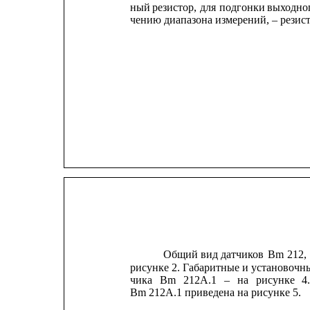
ный
резистор,
для
подгонки
выходно
чению диапазона измерений, – резис
Общий
вид
датчиков
Вm
212,
рисунке 2. Габаритные и установочны
чика
Вm
212А.1
–
на
рисунке
4
Вm 212А.1 приведена на рисунке 5.