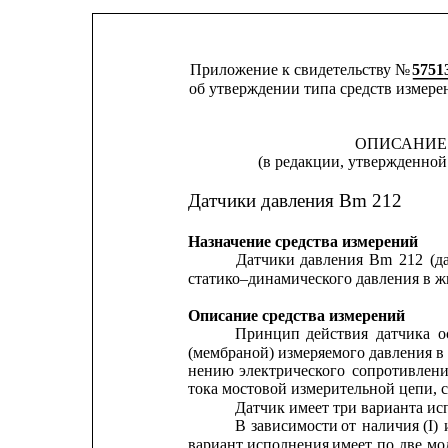
Приложение к свидетельству № 
5751
об утверждении типа средств измере
ОПИСАНИЕ
(в редакции, утвержденной 
Датчики давления Вm 212
Назначение средства измерений
Датчики
давления
Вm
212
(д
статико–динамического давления в ж
Описание средства измерений
Принцип
действия
датчика
о
(мембраной) измеряемого давления в
нению
электрического
сопротивлени
тока мостовой измерительной цепи, с
Датчик имеет три варианта ис
В 
зависимости
от
наличия
(I) 
вариант
исполнения
имеет
по
две
мо