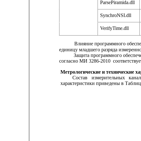
ParsePiramida.dll
SynchroNSI.dll
VerifyTime.dll
Влияние
программного
обесп
единицу младшего разряда измеренно
Защита программного обеспеч
согласно МИ 3286-2010
соответству
Метрологические и технические х
Состав
измерительных
кана
характеристики приведены в Таблиц