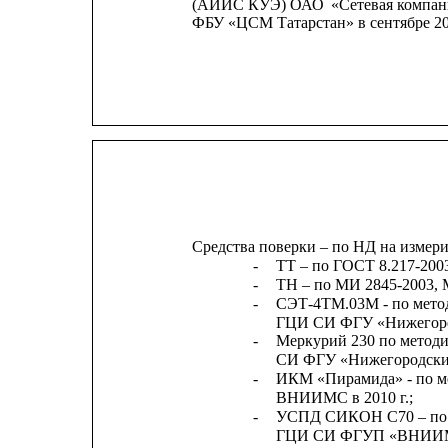
(АИИС
КУЭ)
ОАО
«Сетевая
компан
ФБУ «ЦСМ Татарстан» в сентябре 20
Средства поверки – по НД на измер
-
ТТ – по ГОСТ 8.217-200
-
ТН – по МИ 2845-2003, 
-
СЭТ-4ТМ.03М - по метод
ГЦИ СИ ФГУ «Нижегород
-
Меркурий 230 по методи
СИ ФГУ «Нижегородский
-
ИКМ «Пирамида» - по м
ВНИИМС в 2010 г.;
-
УСПД СИКОН С70 – по м
ГЦИ СИ ФГУП «ВНИИМС