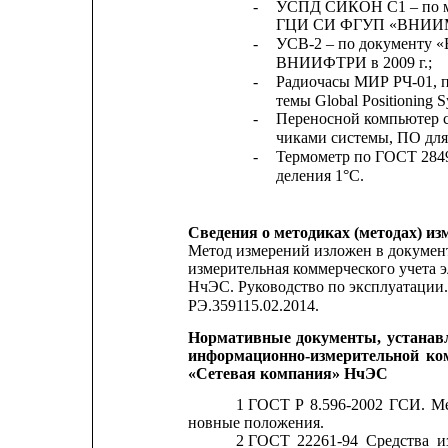
-
УСПД СИКОН С1 – по ме
ГЦИ СИ ФГУП «ВНИИМС
-
УСВ-2 – по документу 
ВНИИФТРИ в 2009 г.;
-
Радиочасы МИР РЧ-01, 
темы Global Positioning 
-
Переносной компьютер с
чиками системы, ПО для
-
Термометр по ГОСТ 2849
деления 1°С.
Сведения о методиках (методах) из
Метод измерений изложен в докумен
измерительная коммерческого учета
НчЭС. Руководство по эксплуатации. 
РЭ.359115.02.2014.
Нормативные
документы,
устана
информационно-измерительной 
ко
«Сетевая компания» НчЭС
1 ГОСТ
Р
8.596-2002
ГСИ.
Ме
новные положения.
2 ГОСТ
22261-94
Средства
и