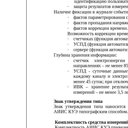
идентификацию пользовате
·
защита результатов измерен
Наличие фиксации в журнале событи
·
фактов параметрирования с
·
фактов пропадания напряж
·
фактов коррекции времени
Возможность коррекции време
·
счетчиках (функция автома
·
УСПД (функция автоматизи
·
сервере (функция автомати
Глубина хранения информации:
·
счетчик
электроэнергии
направлениях – не менее 85
·
УСПД
-
суточные
данные
каждому
каналу
и
электро
менее 45 суток; при отключ
·
ИВК
–
хранение
результ
измерений – не менее 3,5 ле
Знак утверждения типа
Знак
утверждения
типа
наносится
АИИС КУЭ типографским способом.
Комплектность средства измерени
Комплектность АИИС КУЭ приведена