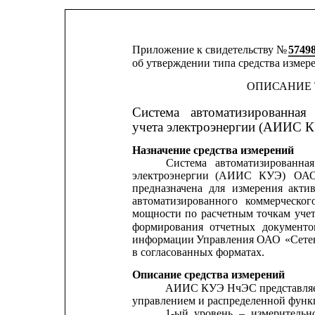
Приложение к свидетельству № 
5749
об утверждении типа средства измер
ОПИСАНИЕ 
Система
автоматизированная
учета электроэнергии (АИИС 
Назначение средства измерений
Система
автоматизированная
электроэнергии
(АИИС
КУЭ)
ОА
предназначена
для
измерения
акти
автоматизированного
коммерческог
мощности
по
расчетным
точкам
учет
формирования
отчетных
документо
информации 
Управления ОАО 
«Сете
в согласованных форматах.
Описание средства измерений
АИИС КУЭ НчЭС представляет
управлением и распределенной функц
1-ый
уровень
–
измерительн