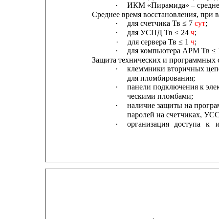
·
ИКМ «Пирамида» – среднее 
Среднее время восстановления, при в
·
для счетчика Тв ≤ 7 
сут
;
·    
для УСПД Тв ≤ 24 
ч
;
·    
для сервера Тв ≤ 1 
ч
;
·
для компьютера АРМ Тв ≤ 
Защита технических и программных 
·
клеммники вторичных цеп
для пломбирования;
·
панели подключения к эле
ческими пломбами;
·
наличие защиты на програ
паролей на счетчиках, УСС
·
организация
доступа
к