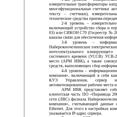
измерительные 
трансформаторы 
нап
многофункциональные
счетчики
ак
тексту
–
счетчики),
измерительн
технические средства приема-переда
2-й
уровень
–
измерительн
включающий
устройство
сбора
и
пе
03)
или
СИКОН
C70
(Госреестр
№
2
каналы связи для обеспечения инфо
3-й
уровень
–
информа
Набережночелнинские
электрически
интеллектуального    
кэширующего
системного
времени
(УССВ)
УСВ-2
место
(АРМ
ИВК),
а
также
совоку
средств, выполняющих сбор информац
4-й
уровень
–
информационн
компания»,
включающий
в
себя
ка
КУЭ
Управления,
сервер
и
автоматизированные рабочие места 
АРМ
ИВК
представляет
соб
клиентская
часть
ПО
«Пирамида
20
сети
(ЛВС)
филиала
Набережночелн
компания»,
считывающий
данные
Ethernet.
Для
этого
в
настройках
ком
указывается IP-адрес сервера.