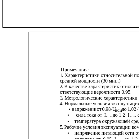
Примечания:
1
.
Характеристики относительной по
средней мощности (30 мин.).
2
. В качестве характеристик относи
ответствующие вероятности 0,95.
3
. Метрологические характеристики
4. Нормальные условия эксплуатац
• напряжени
е
от
0,98·U
д
о
1,02
HOM 
•
сила тока от
I
до 1,2· I
, 
ном
ном
•    
температура окружающей среды
5
. Рабочие условия эксплуатации 
•
напряжение питающей сети от