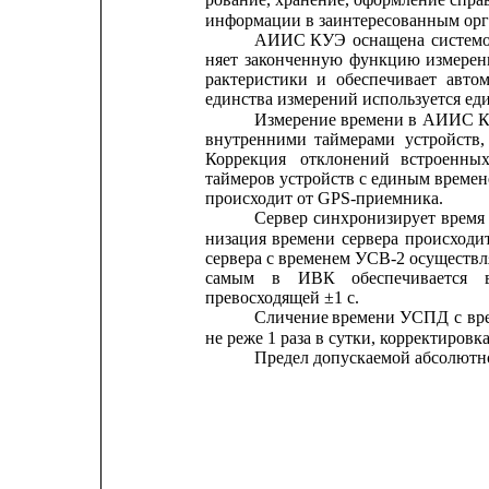
информации в заинтересованным орг
АИИС
КУЭ
оснащена
систем
няет
законченную
функцию
измерен
рактеристики
и
обеспечивает
авто
единства измерений используется ед
Измерение
времени
в
АИИС
внутренними
таймерами
устройств,
Коррекция
отклонений
встроенны
таймеров устройств с единым време
происходит от GPS-приемника.
Сервер
синхронизирует
время
низация
времени
сервера
происходи
сервера с временем УСВ-2 осуществл
самым
в
ИВК
обеспечивается
превосходящей ±1 с.
Сличение
времени
УСПД
с
вр
не реже 1 раза в сутки, корректировк
Предел допускаемой абсолютн