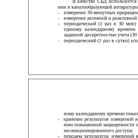
В
качестве
СБД
используется
нии и каналообразующей аппаратур
-
измерение 30-минутных приращени
-
измерение активной и реактивной
-
периодический
(1
раз
в
30
мин)
единому
календарному
времени
заданной дискретностью учета (30
-
периодический
(1
раз
в
сутки)
и/
ному календарному времени показ
-
хранение
результатов
измерений
в
нию
повышенной
защищенности
несанкционированного доступа;
-
передача
результатов
измерений