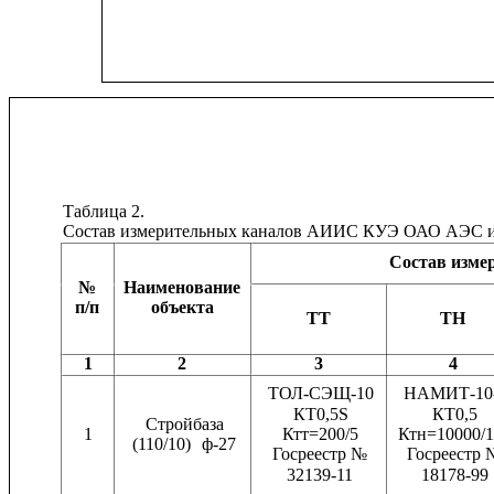
Таблица 2.
Состав измерительных каналов АИИС КУЭ ОАО АЭС и 
Состав изме
№
Наименование
п/п           
объекта
ТТ
ТН
1
2
3
4
ТОЛ-СЭЩ-10
НАМИТ-10
КТ0,5S
КТ0,5
Стройбаза
1
Ктт=200/5
Ктн=10000/1
(110/10)
ф-27
Госреестр №
Госреестр 
32139-11
18178-99