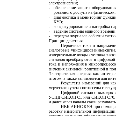
электроэнергии;
-
обеспечение
защиты
оборудования
рованного доступа на физическом 
-
диагностика
и
мониторинг
функци
КУЭ;
-
конфигурирование и настройка п
-
ведение системы единого времени
-
передача журналов событий счетчи
Принцип действия
Первичные
токи
и
напряжен
аналоговые
унифицированные
сигна
измерительные
входы
счетчика
элек
сигналов
преобразуются
в
цифровой
тока
и
напряжения
в
микропроцессо
значения
активной,
реактивной
и
по
Электрическая
энергия,
как
интегра
итогом, а также вычисляется для инт
Результаты
измерений
для
ка
мерческого учета соотнесены с теку
Цифровой
сигнал
с
выходов
УСПД
СИКОН
С1
или
СИКОН
С70,
и далее через каналы связи резуль
ИВК
АИИС
КУЭ
при
помощи
работку
измерительной
информации
рование, хранение, оформление спра