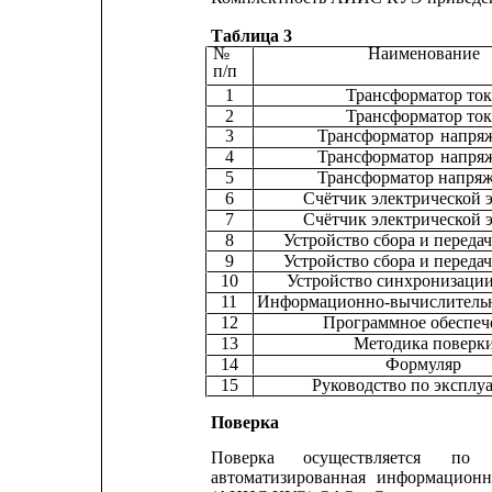
Таблица 3
№
Наименование
п/п
1                         
Трансформатор ток
2                         
Трансформатор ток
3
Трансформатор 
напря
4
Трансформатор 
напря
5
Трансформатор напря
6               
Счётчик электрической 
7               
Счётчик электрической 
8           
Устройство сбора и переда
9           
Устройство сбора и переда
10
Устройство синхронизаци
11
Информационно-вычислитель
12                   
Программное обеспеч
13
Методика поверк
14                                 
Формуляр
15
Руководство по эксплу
Поверка
Поверка
осуществляется
по
автоматизированная
информационн