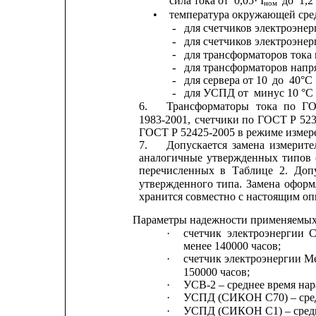
сила тока от
0,05· I
до
1,2 
ном
•
температура окружающей сре
для счетчиков электроэне
- 
для счетчиков электроэне
- 
для трансформаторов тока
- 
для трансформаторов напр
- 
для сервера от 10
до
40°С
- 
для УСПД от
минус 10 °С
- 
6.
Трансформаторы
тока
по
Г
1983-2001,
счетчики
по
ГОСТ
Р
52
ГОСТ Р 52425-2005 в режиме измер
7.
Допускается
замена
измерите
аналогичные
утвержденных
типов
перечисленных
в
Таблице
2.
Доп
утвержденного
типа.
Замена
оформ
хранится совместно с настоящим о
Параметры надежности применяемы
·
счетчик
электроэнергии
С
менее 140000 часов;
·
счетчик электроэнергии М
150000 часов;
·
УСВ-2 – среднее время нара
·
УСПД (СИКОН С70) – средн
·
УСПД (СИКОН С1) – средне